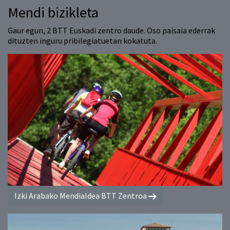
Mendi bizikleta
Gaur egun, 2 BTT Euskadi zentro daude. Oso paisaia ederrak
dituzten inguru pribilegiatuetan kokatuta.
Izki Arabako Mendialdea BTT Zentroa