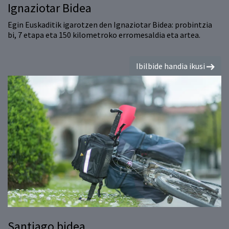
Ignaziotar Bidea
Egin Euskaditik igarotzen den Ignaziotar Bidea: probintzia
bi, 7 etapa eta 150 kilometroko erromesaldia eta artea.
Ibilbide handia ikusi
Santiago bidea