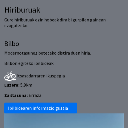
Hiriburuak
Gure hiriburuak ezin hobeak dira bi gurpilen gainean
ezagutzeko.
Bilbo
Modernotasunez betetako distira duen hiria.
Bilbon egiteko ibilbideak:
Itsasadarraren ikuspegia
Luzera:
5,9km
Zailtasuna:
Erraza
Ibilbidearen informazio guztia