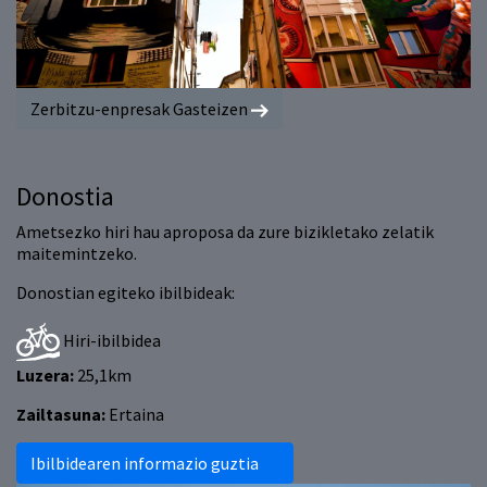
Zerbitzu-enpresak Gasteizen
Donostia
Ametsezko hiri hau aproposa da zure bizikletako zelatik
maitemintzeko.
Donostian egiteko ibilbideak:
Hiri-ibilbidea
Luzera:
25,1km
Zailtasuna:
Ertaina
Ibilbidearen informazio guztia