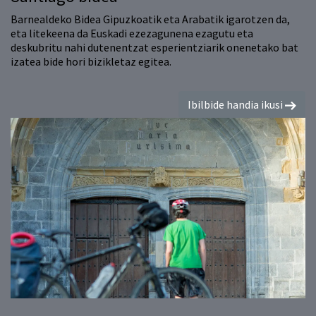
Barnealdeko Bidea Gipuzkoatik eta Arabatik igarotzen da,
eta litekeena da Euskadi ezezagunena ezagutu eta
deskubritu nahi dutenentzat esperientziarik onenetako bat
izatea bide hori bizikletaz egitea.
Ibilbide handia ikusi