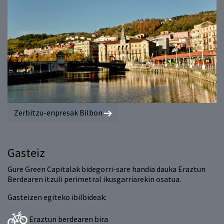
Zerbitzu-enpresak Bilbon
Gasteiz
Gure Green Capitalak bidegorri-sare handia dauka Eraztun
Berdearen itzuli perimetral ikusgarriarekin osatua.
Gasteizen egiteko ibilbideak:
Eraztun berdearen bira