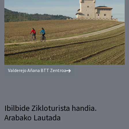
Valderejo Añana BTT Zentroa
Ibilbide Zikloturista handia.
Arabako Lautada