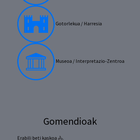
Gotorlekua / Harresia
Museoa / Interpretazio-Zentroa
Gomendioak
Erabili beti kaskoa 🚴.