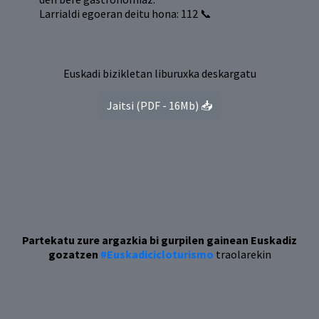
Larrialdi egoeran deitu hona: 112 📞
Euskadi bizikletan liburuxka deskargatu
Jaitsi (PDF - 16Mb) 📥
Partekatu zure argazkia bi gurpilen gainean Euskadiz
gozatzen
#Euskadicicloturismo
traolarekin