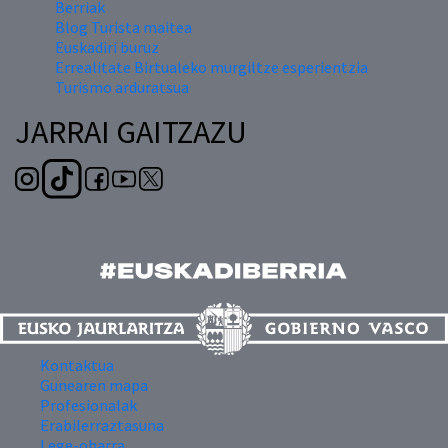
Berriak
Blog Turista maitea
Euskadiri buruz
Errealitate Birtualeko murgiltze esperientzia
Turismo arduratsua
JARRAI GAITZAZU
Kontaktua
Gunearen mapa
Profesionalak
Erabilerraztasuna
Lege-oharra