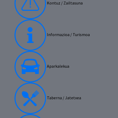
Kontuz / Zailtasuna
Informazioa / Turismoa
Aparkalekua
Taberna / Jatetxea