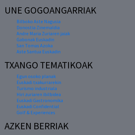
UNE GOGOANGARRIAK
Bilboko Aste Nagusia
Donostia Zinemaldia
Andre Maria Zuriaren jaiak
Gabonak Euskadin
San Tomas Azoka
Aste Santua Euskadin
TXANGO TEMATIKOAK
Egun osoko planak
Euskadi txakurrarekin
Turismo industriala
Hiri zuriaren ibilbidea
Euskadi Gastronomika
Euskadi Confidential
Golf & Experiences
AZKEN BERRIAK