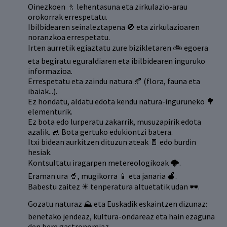
Oinezkoen 🚶 lehentasuna eta zirkulazio-arau
orokorrak errespetatu.
Ibilbidearen seinaleztapena 🚫 eta zirkulazioaren
noranzkoa errespetatu.
Irten aurretik egiaztatu zure bizikletaren 🚲 egoera
eta begiratu eguraldiaren eta ibilbidearen inguruko
informazioa.
Errespetatu eta zaindu natura 🍂 (flora, fauna eta
ibaiak...).
Ez hondatu, aldatu edota kendu natura-inguruneko 🌳
elementurik.
Ez bota edo lurperatu zakarrik, musuzapirik edota
azalik. 🚮 Bota gertuko edukiontzi batera.
Itxi bidean aurkitzen dituzun ateak 🚪 edo burdin
hesiak.
Kontsultatu iragarpen metereologikoak 🌩.
Eraman ura 🥤, mugikorra 📱 eta janaria 🍎.
Babestu zaitez ☀ tenperatura altuetatik udan 🕶.
Gozatu naturaz ⛰ eta Euskadik eskaintzen dizunaz:
benetako jendeaz, kultura-ondareaz eta hain ezaguna
den bere gastronomiaz.