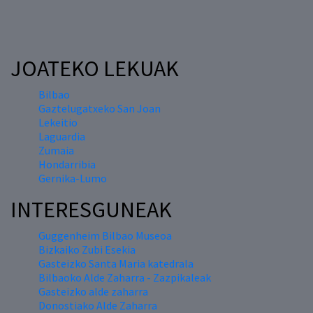
JOATEKO LEKUAK
Bilbao
Gaztelugatxeko San Joan
Lekeitio
Laguardia
Zumaia
Hondarribia
Gernika-Lumo
INTERESGUNEAK
Guggenheim Bilbao Museoa
Bizkaiko Zubi Esekia
Gasteizko Santa Maria katedrala
Bilbaoko Alde Zaharra - Zazpikaleak
Gasteizko alde zaharra
Donostiako Alde Zaharra