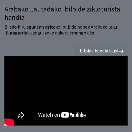
Arabako Lautadako ibilbide zikloturista
handia
Bi edo hiru egunean egiteko ibilbide honek Arabako leku
liluragarriak ezagutzeko aukera emango dizu
Ibilbide handia ikusi