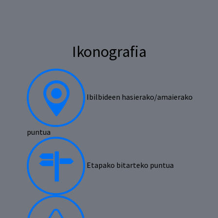
Ikonografia
Ibilbideen hasierako/amaierako
puntua
Etapako bitarteko puntua