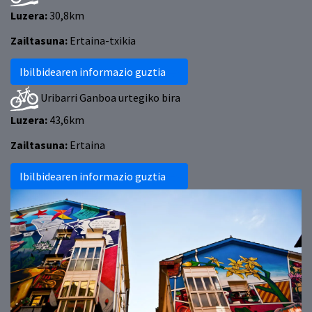
Luzera:
30,8km
Zailtasuna:
Ertaina-txikia
Ibilbidearen informazio guztia
Uribarri Ganboa urtegiko bira
Luzera:
43,6km
Zailtasuna:
Ertaina
Ibilbidearen informazio guztia