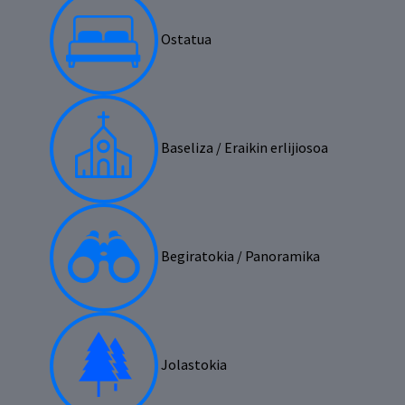
Ostatua
Baseliza / Eraikin erlijiosoa
Begiratokia / Panoramika
Jolastokia