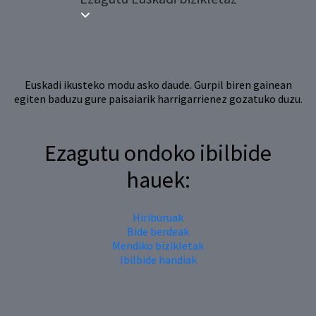
Euskadi ikusteko modu asko daude. Gurpil biren gainean
egiten baduzu gure paisaiarik harrigarrienez gozatuko duzu.
Ezagutu ondoko ibilbide
hauek:
Hiriburuak
Bide berdeak
Mendiko bizikletak
Ibilbide handiak