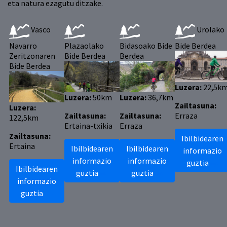
eta natura ezagutu ditzake.
Vasco
Urolako
Navarro
Plazaolako
Bidasoako Bide
Bide Berdea
Zeritzonaren
Bide Berdea
Berdea
Bide Berdea
Luzera:
22,5k
Luzera:
50km
Luzera:
36,7km
Zailtasuna:
Luzera:
Zailtasuna:
Zailtasuna:
Erraza
122,5km
Ertaina-txikia
Erraza
Zailtasuna:
Ibilbidearen
Ertaina
Ibilbidearen
Ibilbidearen
informazio
informazio
informazio
guztia
Ibilbidearen
guztia
guztia
informazio
guztia