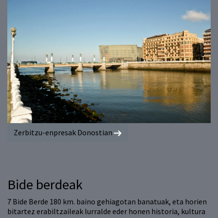
Zerbitzu-enpresak Donostian
Bide berdeak
7 Bide Berde 180 km. baino gehiagotan banatuak, eta horien
bitartez erabiltzaileak lurralde eder honen historia, kultura