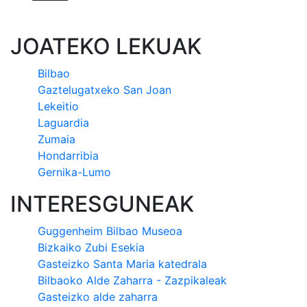
JOATEKO LEKUAK
Bilbao
Gaztelugatxeko San Joan
Lekeitio
Laguardia
Zumaia
Hondarribia
Gernika-Lumo
INTERESGUNEAK
Guggenheim Bilbao Museoa
Bizkaiko Zubi Esekia
Gasteizko Santa Maria katedrala
Bilbaoko Alde Zaharra - Zazpikaleak
Gasteizko alde zaharra