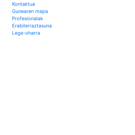
Kontaktua
Gunearen mapa
Profesionalak
Erabilerraztasuna
Lege-oharra