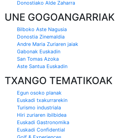
Donostiako Alde Zaharra
UNE GOGOANGARRIAK
Bilboko Aste Nagusia
Donostia Zinemaldia
Andre Maria Zuriaren jaiak
Gabonak Euskadin
San Tomas Azoka
Aste Santua Euskadin
TXANGO TEMATIKOAK
Egun osoko planak
Euskadi txakurrarekin
Turismo industriala
Hiri zuriaren ibilbidea
Euskadi Gastronomika
Euskadi Confidential
Golf & Experiences