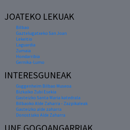
JOATEKO LEKUAK
Bilbao
Gaztelugatxeko San Joan
Lekeitio
Laguardia
Zumaia
Hondarribia
Gernika-Lumo
INTERESGUNEAK
Guggenheim Bilbao Museoa
Bizkaiko Zubi Esekia
Gasteizko Santa Maria katedrala
Bilbaoko Alde Zaharra - Zazpikaleak
Gasteizko alde zaharra
Donostiako Alde Zaharra
UNE GOGOANGARRIAK