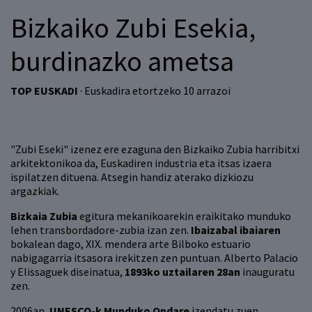
Bizkaiko Zubi Esekia,
burdinazko ametsa
TOP EUSKADI
· Euskadira etortzeko 10 arrazoi
"Zubi Eseki" izenez ere ezaguna den Bizkaiko Zubia harribitxi
arkitektonikoa da, Euskadiren industria eta itsas izaera
ispilatzen dituena. Atsegin handiz aterako dizkiozu
argazkiak.
Bizkaia Zubia
egitura mekanikoarekin eraikitako munduko
lehen transbordadore-zubia izan zen.
Ibaizabal ibaiaren
bokalean dago, XIX. mendera arte Bilboko estuario
nabigagarria itsasora irekitzen zen puntuan. Alberto Palacio
y Elissaguek diseinatua,
1893ko uztailaren 28an
inauguratu
zen.
2006an,
UNESCO-k Munduko Ondare
izendatu zuen,