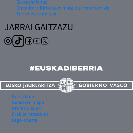
Euskadiri buruz
Errealitate Birtualeko murgiltze esperientzia
Turismo arduratsua
JARRAI GAITZAZU
Kontaktua
Gunearen mapa
Profesionalak
Erabilerraztasuna
Lege-oharra