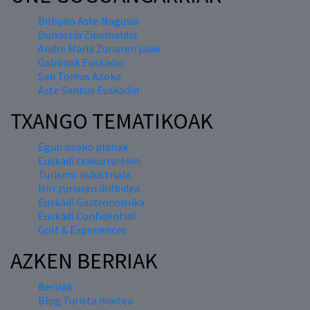
Bilboko Aste Nagusia
Donostia Zinemaldia
Andre Maria Zuriaren jaiak
Gabonak Euskadin
San Tomas Azoka
Aste Santua Euskadin
TXANGO TEMATIKOAK
Egun osoko planak
Euskadi txakurrarekin
Turismo industriala
Hiri zuriaren ibilbidea
Euskadi Gastronomika
Euskadi Confidential
Golf & Experiences
AZKEN BERRIAK
Berriak
Blog Turista maitea