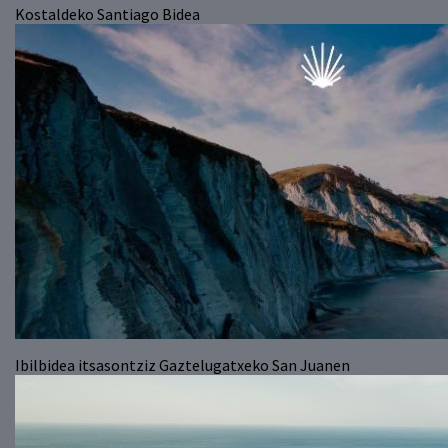
Kostaldeko Santiago Bidea
Ibilbidea itsasontziz Gaztelugatxeko San Juanen