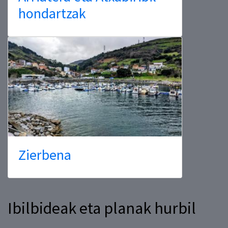
hondartzak
Zierbena
Ibilbideak eta planak hurbil