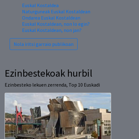
Euskal Kostaldea
Naturguneak Euskal Kostaldean
Ondarea Euskal Kostaldean
Euskal Kostaldean, non lo egin?
Euskal Kostaldean, non jan?
Nola iritsi garraio publikoan
Ezinbestekoak hurbil
Ezinbesteko lekuen zerrenda, Top 10 Euskadi