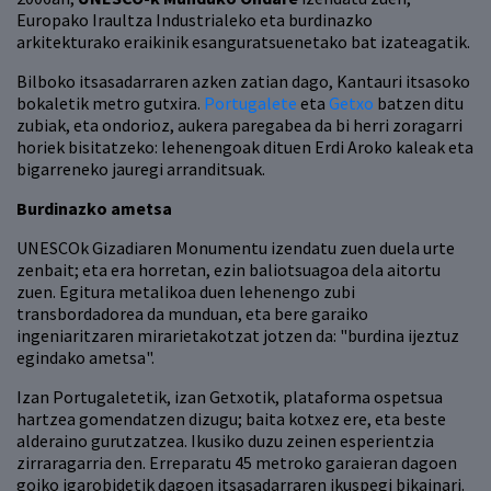
Europako Iraultza Industrialeko eta burdinazko
arkitekturako eraikinik esanguratsuenetako bat izateagatik.
Bilboko itsasadarraren azken zatian dago, Kantauri itsasoko
bokaletik metro gutxira.
Portugalete
eta
Getxo
batzen ditu
zubiak, eta ondorioz, aukera paregabea da bi herri zoragarri
horiek bisitatzeko: lehenengoak dituen Erdi Aroko kaleak eta
bigarreneko jauregi arranditsuak.
Burdinazko ametsa
UNESCOk Gizadiaren Monumentu izendatu zuen duela urte
zenbait; eta era horretan, ezin baliotsuagoa dela aitortu
zuen. Egitura metalikoa duen lehenengo zubi
transbordadorea da munduan, eta bere garaiko
ingeniaritzaren mirarietakotzat jotzen da: "burdina ijeztuz
egindako ametsa".
Izan Portugaletetik, izan Getxotik, plataforma ospetsua
hartzea gomendatzen dizugu; baita kotxez ere, eta beste
alderaino gurutzatzea. Ikusiko duzu zeinen esperientzia
zirraragarria den. Erreparatu 45 metroko garaieran dagoen
goiko igarobidetik dagoen itsasadarraren ikuspegi bikainari.