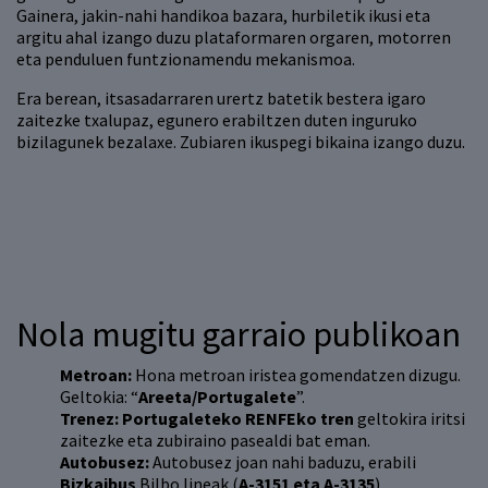
Gainera, jakin-nahi handikoa bazara, hurbiletik ikusi eta
argitu ahal izango duzu plataformaren orgaren, motorren
eta penduluen funtzionamendu mekanismoa.
Era berean, itsasadarraren urertz batetik bestera igaro
zaitezke txalupaz, egunero erabiltzen duten inguruko
bizilagunek bezalaxe. Zubiaren ikuspegi bikaina izango duzu.
Nola mugitu garraio publikoan
Metroan:
Hona metroan iristea gomendatzen dizugu.
Geltokia: “
Areeta/Portugalete
”.
Trenez:
Portugaleteko RENFEko tren
geltokira iritsi
zaitezke eta zubiraino pasealdi bat eman.
Autobusez:
Autobusez joan nahi baduzu, erabili
Bizkaibus
Bilbo lineak (
A-3151 eta A-3135
).