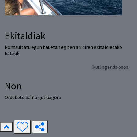
Ekitaldiak
Kontsultatu egun hauetan egiten ari diren ekitaldietako
batzuk
Ikusi agenda osoa
Non
Ordubete baino gutxiagora