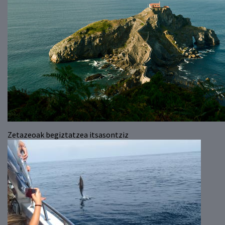
Zetazeoak begiztatzea itsasontziz