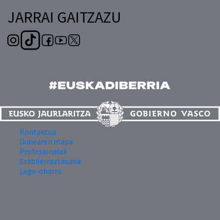
JARRAI GAITZAZU
Kontaktua
Gunearen mapa
Profesionalak
Erabilerraztasuna
Lege-oharra