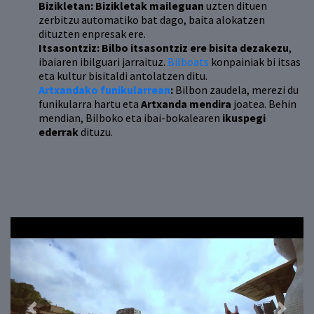
Bizikletan: Bizikletak maileguan
uzten dituen
zerbitzu automatiko bat dago, baita alokatzen
dituzten enpresak ere.
Itsasontziz: Bilbo itsasontziz ere bisita dezakezu
,
ibaiaren ibilguari jarraituz.
Bilboats
konpainiak bi itsas
eta kultur bisitaldi antolatzen ditu.
Artxandako funikularrean
:
Bilbon zaudela, merezi du
funikularra hartu eta
Artxanda mendira
joatea. Behin
mendian, Bilboko eta ibai-bokalearen
ikuspegi
ederrak
dituzu.