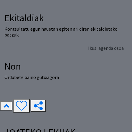
Ekitaldiak
Kontsultatu egun hauetan egiten ari diren ekitaldietako
batzuk
Ikusi agenda osoa
Non
Ordubete baino gutxiagora