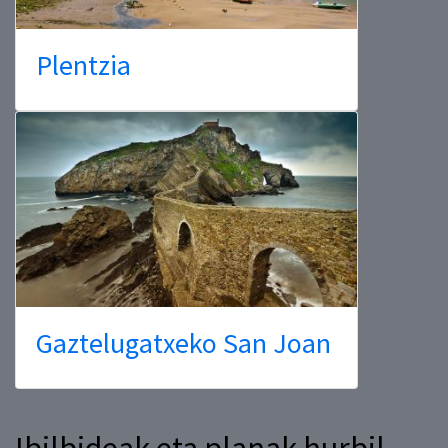
Plentzia
Gaztelugatxeko San Joan
Ibilbideak eta planak hurbil