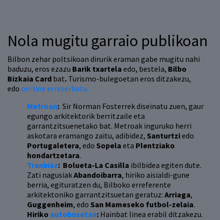
Nola mugitu garraio publikoan
Bilbon zehar poltsikoan dirurik eraman gabe mugitu nahi
baduzu, eros ezazu
Barik txartela
edo, bestela,
Bilbo
Bizkaia Card
bat
.
Turismo-bulegoetan eros ditzakezu,
edo
on-line erreserbatu
.
Metroan
:
Sir Norman Fosterrek diseinatu zuen, gaur
egungo arkitektorik berritzaile eta
garrantzitsuenetako bat. Metroak inguruko herri
askotara eramango zaitu, adibidez,
Santurtzi
edo
Portugaletera
, edo
Sopela
eta
Plentziako
hondartzetara
.
Tranbiaz
:
Bolueta-La Casilla
ibilbidea egiten dute.
Zati nagusiak
Abandoibarra
, hiriko aisialdi-gune
berria, egituratzen du, Bilboko erreferente
arkitektoniko garrantzitsuetan geratuz:
Arriaga
,
Guggenheim
, edo
San Mameseko futbol-zelaia
.
Hiriko
autobusetan
:
Hainbat linea erabil ditzakezu.