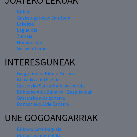
JOATEKO LEKUAK
Bilbao
Gaztelugatxeko San Joan
Lekeitio
Laguardia
Zumaia
Hondarribia
Gernika-Lumo
INTERESGUNEAK
Guggenheim Bilbao Museoa
Bizkaiko Zubi Esekia
Gasteizko Santa Maria katedrala
Bilbaoko Alde Zaharra - Zazpikaleak
Gasteizko alde zaharra
Donostiako Alde Zaharra
UNE GOGOANGARRIAK
Bilboko Aste Nagusia
Donostia Zinemaldia