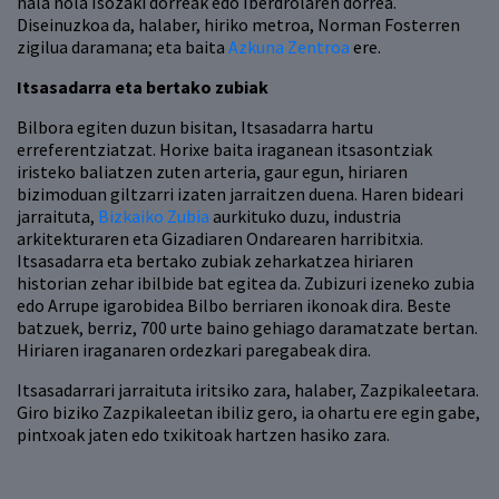
hala nola Isozaki dorreak edo Iberdrolaren dorrea.
Diseinuzkoa da, halaber, hiriko metroa, Norman Fosterren
zigilua daramana; eta baita
Azkuna Zentroa
ere.
Itsasadarra eta bertako zubiak
Bilbora egiten duzun bisitan, Itsasadarra hartu
erreferentziatzat. Horixe baita iraganean itsasontziak
iristeko baliatzen zuten arteria, gaur egun, hiriaren
bizimoduan giltzarri izaten jarraitzen duena. Haren bideari
jarraituta,
Bizkaiko Zubia
aurkituko duzu, industria
arkitekturaren eta Gizadiaren Ondarearen harribitxia.
Itsasadarra eta bertako zubiak zeharkatzea hiriaren
historian zehar ibilbide bat egitea da. Zubizuri izeneko zubia
edo Arrupe igarobidea Bilbo berriaren ikonoak dira. Beste
batzuek, berriz, 700 urte baino gehiago daramatzate bertan.
Hiriaren iraganaren ordezkari paregabeak dira.
Itsasadarrari jarraituta iritsiko zara, halaber, Zazpikaleetara.
Giro biziko Zazpikaleetan ibiliz gero, ia ohartu ere egin gabe,
pintxoak jaten edo txikitoak hartzen hasiko zara.