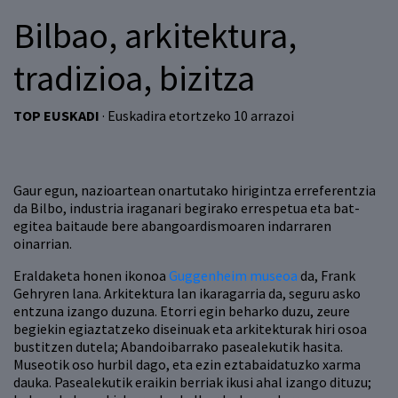
Bilbao, arkitektura,
tradizioa, bizitza
TOP EUSKADI
· Euskadira etortzeko 10 arrazoi
Gaur egun, nazioartean onartutako hirigintza erreferentzia
da Bilbo, industria iraganari begirako errespetua eta bat-
egitea baitaude bere abangoardismoaren indarraren
oinarrian.
Eraldaketa honen ikonoa
Guggenheim museoa
da, Frank
Gehryren lana. Arkitektura lan ikaragarria da, seguru asko
entzuna izango duzuna. Etorri egin beharko duzu, zeure
begiekin egiaztatzeko diseinuak eta arkitekturak hiri osoa
bustitzen dutela; Abandoibarrako pasealekutik hasita.
Museotik oso hurbil dago, eta ezin eztabaidatuzko xarma
dauka. Pasealekutik eraikin berriak ikusi ahal izango dituzu;