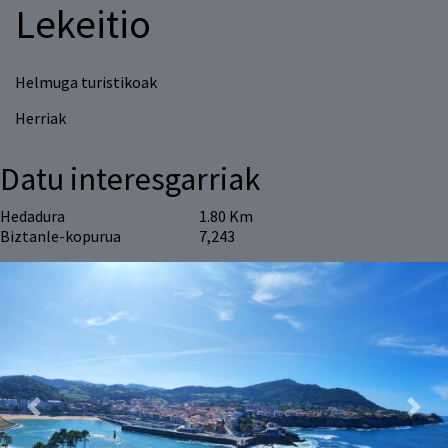
Lekeitio
Helmuga turistikoak
Herriak
Datu interesgarriak
Hedadura
1.80 Km
Biztanle-kopurua
7,243
Previous
Next