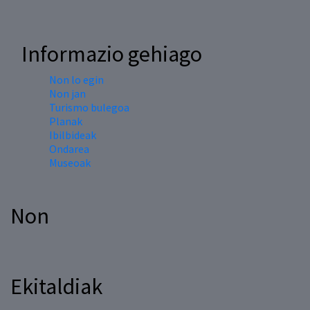
Informazio gehiago
Non lo egin
Non jan
Turismo bulegoa
Planak
Ibilbideak
Ondarea
Museoak
Non
Ekitaldiak