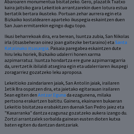
Abaroaren monumentua bisitatzeko. Gero, plazatik Txatxo
kaira jaitsiko gara Lekeitiok arrantzarekin duen lotura estua
bertatik bertara ikusteko. Portuan zehar aurrera egin eta
Bizkaiko kostaldearen aparteko ikuspegia eskaintzen duen
San Juan ermitarekin egingo dugu topo.
Ikusi beharrekoak dira, era berean, Isuntza zubia, San Nikolas
irla (itsasbeheran oinez joan gaitezke bertaraino) eta
Santa
Katalinako itsasargia
. Paisaia paregabea eskaintzen dute
hiru leku horiek, Bizkaiko udalerri honen xarma
azpimarratuz. Isuntza hondartza ere gune azpimarragarria
da, urertzetik ibilaldi atsegina egin eta udalerriaren ikuspegi
zoragarriez gozatzeko leku aproposa.
Lekeitioko zaindariaren jaiak, San Antolin jaiak, irailaren
1etik 8ra ospatzen dira, eta jaietako egitarauan irailaren
5ean egiten den
Antzar Eguna
da ezagunena, milaka
pertsona erakartzen baititu. Gainera, ekainaren bukaeran
Lekeitio bisitatzea erabakitzen duenak San Pedro jaiez eta
"Kaxarranka" dantza ezagunaz gozatzeko aukera izango du.
Zortzi arrantzalek sorbalda gainean eusten dioten kutxa
baten egiten du dantzan dantzariak.