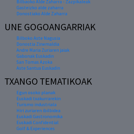
Bilbaoko Alde Zaharra - Zazpikaleak
Gasteizko alde zaharra
Donostiako Alde Zaharra
UNE GOGOANGARRIAK
Bilboko Aste Nagusia
Donostia Zinemaldia
Andre Maria Zuriaren jaiak
Gabonak Euskadin
San Tomas Azoka
Aste Santua Euskadin
TXANGO TEMATIKOAK
Egun osoko planak
Euskadi txakurrarekin
Turismo industriala
Hiri zuriaren ibilbidea
Euskadi Gastronomika
Euskadi Confidential
Golf & Experiences