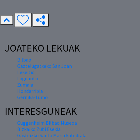
JOATEKO LEKUAK
Bilbao
Gaztelugatxeko San Joan
Lekeitio
Laguardia
Zumaia
Hondarribia
Gernika-Lumo
INTERESGUNEAK
Guggenheim Bilbao Museoa
Bizkaiko Zubi Esekia
Gasteizko Santa Maria katedrala