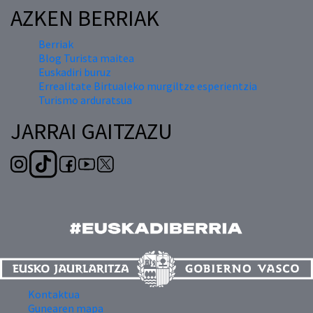
AZKEN BERRIAK
Berriak
Blog Turista maitea
Euskadiri buruz
Errealitate Birtualeko murgiltze esperientzia
Turismo arduratsua
JARRAI GAITZAZU
Kontaktua
Gunearen mapa