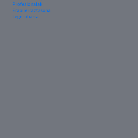
Profesionalak
Erabilerraztasuna
Lege-oharra