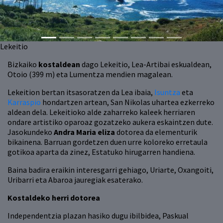
Lekeitio
Bizkaiko
kostaldean
dago Lekeitio, Lea-Artibai eskualdean,
Otoio (399 m) eta Lumentza mendien magalean.
Lekeition bertan itsasoratzen da Lea ibaia,
Isuntza
eta
Karraspio
hondartzen artean, San Nikolas uhartea ezkerreko
aldean dela. Lekeitioko alde zaharreko kaleek herriaren
ondare artistiko oparoaz gozatzeko aukera eskaintzen dute.
Jasokundeko
Andra Maria eliza
dotorea da elementurik
bikainena. Barruan gordetzen duen urre koloreko erretaula
gotikoa aparta da zinez, Estatuko hirugarren handiena.
Baina badira eraikin interesgarri gehiago, Uriarte, Oxangoiti,
Uribarri eta Abaroa jauregiak esaterako.
Kostaldeko herri dotorea
Independentzia plazan hasiko dugu ibilbidea, Paskual