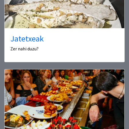
Jatetxeak
Zer nahi duzu?