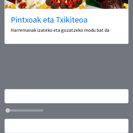
Pintxoak eta Txikiteoa
Harremanak izateko eta gozatzeko modu bat da