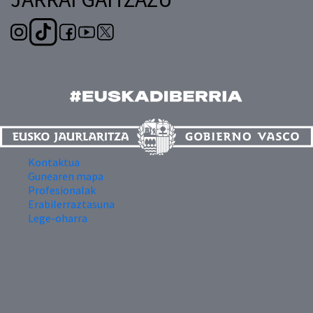
Kontaktua
Gunearen mapa
Profesionalak
Erabilerraztasuna
Lege-oharra