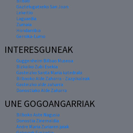
Bilbao
Gaztelugatxeko San Joan
Lekeitio
Laguardia
Zumaia
Hondarribia
Gernika-Lumo
INTERESGUNEAK
Guggenheim Bilbao Museoa
Bizkaiko Zubi Esekia
Gasteizko Santa Maria katedrala
Bilbaoko Alde Zaharra - Zazpikaleak
Gasteizko alde zaharra
Donostiako Alde Zaharra
UNE GOGOANGARRIAK
Bilboko Aste Nagusia
Donostia Zinemaldia
Andre Maria Zuriaren jaiak
Gabonak Euskadin