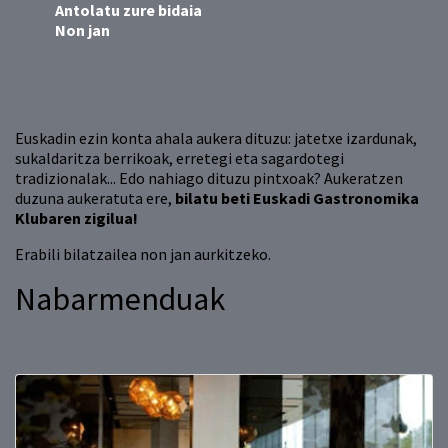
Antolatu zure bidaia
Non jan
Euskadin ezin konta ahala aukera dituzu: jatetxe izardunak,
sukaldaritza berrikoak, erretegi eta sagardotegi
tradizionalak... Edo nahiago dituzu pintxoak? Aukeratzen
duzuna aukeratuta ere,
bilatu beti Euskadi Gastronomika
Klubaren zigilua!
Erabili bilatzailea non jan aurkitzeko.
Nabarmenduak