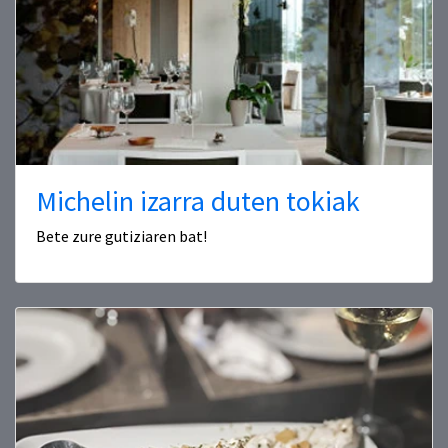
Michelin izarra duten tokiak
Bete zure gutiziaren bat!