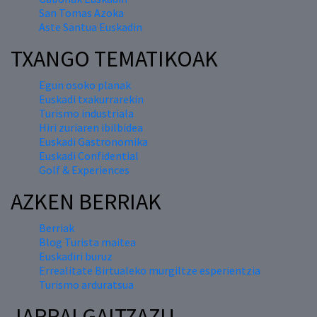
San Tomas Azoka
Aste Santua Euskadin
TXANGO TEMATIKOAK
Egun osoko planak
Euskadi txakurrarekin
Turismo industriala
Hiri zuriaren ibilbidea
Euskadi Gastronomika
Euskadi Confidential
Golf & Experiences
AZKEN BERRIAK
Berriak
Blog Turista maitea
Euskadiri buruz
Errealitate Birtualeko murgiltze esperientzia
Turismo arduratsua
JARRAI GAITZAZU