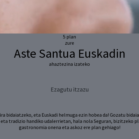
5 plan
zure
Aste Santua
Euskadin
ahaztezina izateko
Ezagutu itzazu
ra bidaiatzeko, eta Euskadi helmuga ezin hobea da! Gozatu bidaia
 eta tradizio handiko udalerrietan, hala nola Seguran, bizitzeko 
gastronomia onena eta askoz ere plan gehiago!