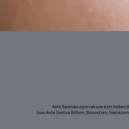
Aste Santuko oporrak une ezin hobea di
Ikusi Aste Santua Bilbon, Donostian, Gasteizen