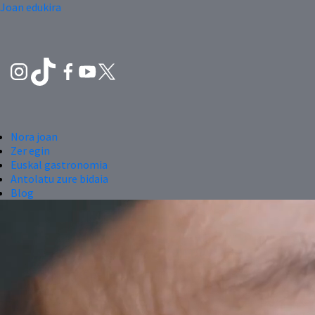
Joan edukira
Nora joan
Zer egin
Euskal gastronomia
Antolatu zure bidaia
Blog