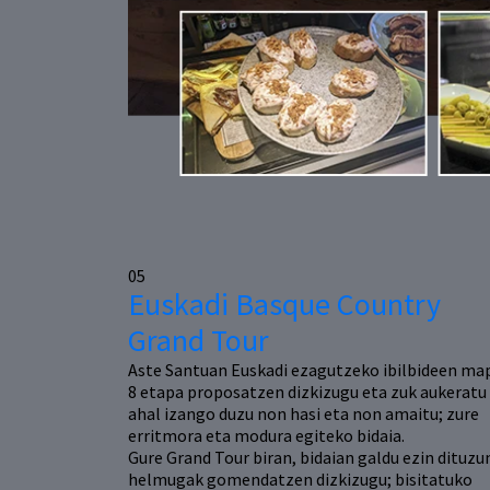
05
Euskadi Basque Country
Grand Tour
Aste Santuan Euskadi ezagutzeko ibilbideen ma
8 etapa proposatzen dizkizugu eta zuk aukeratu
ahal izango duzu non hasi eta non amaitu; zure
erritmora eta modura egiteko bidaia.
Gure Grand Tour biran, bidaian galdu ezin dituzu
helmugak gomendatzen dizkizugu; bisitatuko