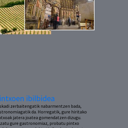
intxoen ibilbidea
skadi zerbaitengatik nabarmentzen bada,
stronomiagatik da. Horregatik, gure hiritako
ntxoak jatera joatea gomendatzen dizugu.
zatu gure gastronomiaz, probatu pintxo