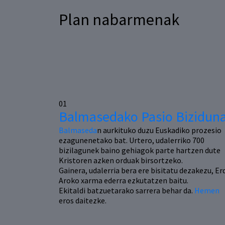
Plan nabarmenak
01
Balmasedako Pasio Bizidun
Balmaseda
n aurkituko duzu Euskadiko prozesio
ezagunenetako bat. Urtero, udalerriko 700
bizilagunek baino gehiagok parte hartzen dute
Kristoren azken orduak birsortzeko.
Gainera, udalerria bera ere bisitatu dezakezu, Er
Aroko xarma ederra ezkutatzen baitu.
Ekitaldi batzuetarako sarrera behar da.
Hemen
eros daitezke.