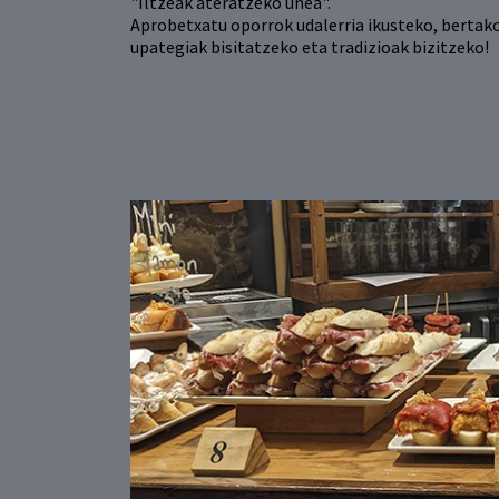
"Iltzeak ateratzeko unea".
Aprobetxatu oporrok udalerria ikusteko, bertak
upategiak bisitatzeko eta tradizioak bizitzeko!