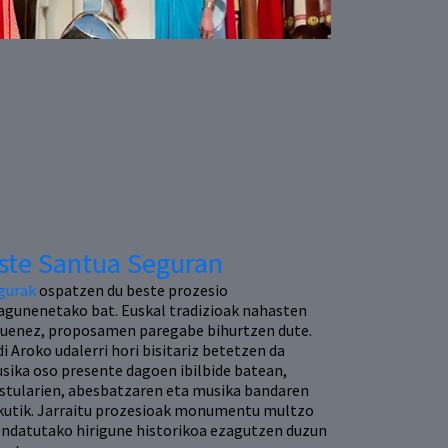
ste Santua Seguran
gurak
ospatzen du beste prozesio
agunenetako bat. Euskal tradizioak nahasten
tuenez, proposamen paregabe bihurtzen dute.
di Aroko udalerri hori bisitariz betetzen da
sika oso presente dagoen ibilbide batean,
istularien, abesbatzaren eta musika bandaren
kutik. Jarraitu prozesioak monumentu multzo
endatutako hirigune historikoa ezagutzen duzun