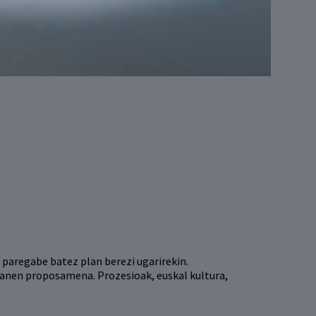
 paregabe batez plan berezi ugarirekin.
planen proposamena. Prozesioak, euskal kultura,