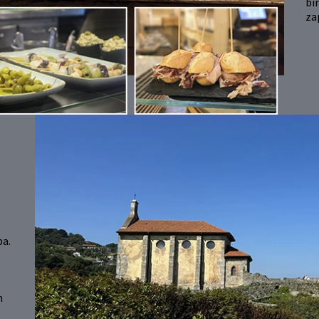
bi
za
pa.
n