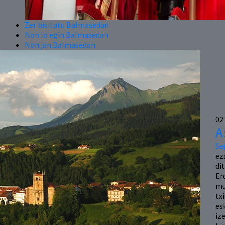
Zer bisitatu Balmasedan
Non lo egin Balmasedan
Non jan Balmasedan
02
A
Se
ez
di
Er
mu
tx
es
iz