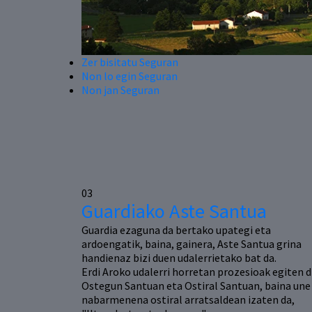
Zer bisitatu Seguran
Non lo egin Seguran
Non jan Seguran
03
Guardiako Aste Santua
Guardia ezaguna da bertako upategi eta
ardoengatik, baina, gainera, Aste Santua grina
handienaz bizi duen udalerrietako bat da.
Erdi Aroko udalerri horretan prozesioak egiten d
Ostegun Santuan eta Ostiral Santuan, baina une
nabarmenena ostiral arratsaldean izaten da,