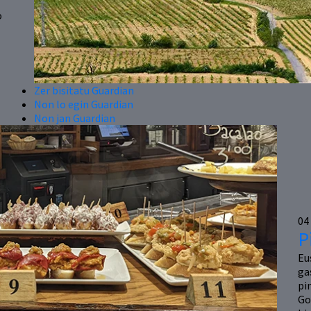
o
Zer bisitatu Guardian
Non lo egin Guardian
Non jan Guardian
04
P
Eu
ga
pi
Go