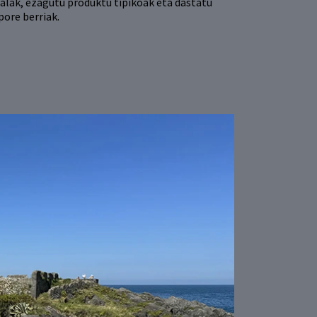
ralak, ezagutu produktu tipikoak eta dastatu
pore berriak.