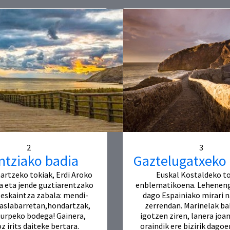
2
3
ntziako badia
Gaztelugatxeko
artzeko tokiak, Erdi Aroko
Euskal Kostaldeko to
ua eta jende guztiarentzako
enblematikoena. Lehenen
eskaintza zabala: mendi-
dago Espainiako mirari 
tsaslabarretan,hondartzak,
zerrendan. Marinelak ba
e,urpeko bodega! Gainera,
igotzen ziren, lanera joan
 irits daiteke bertara.
oraindik ere bizirik dagoe