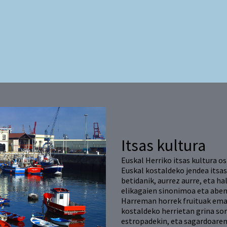
Itsas kultura
Euskal Herriko itsas kultura o
Euskal kostaldeko jendea itsaso
betidanik, aurrez aurre, eta hal
elikagaien sinonimoa eta abe
Harreman horrek fruituak eman 
kostaldeko herrietan grina so
estropadekin, eta sagardoaren 