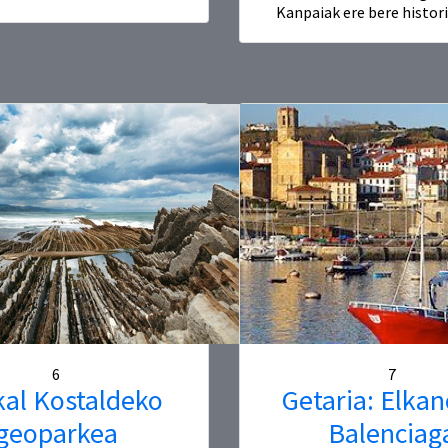
Kanpaiak ere bere histori
6
7
al Kostaldeko
Getaria: Elkan
geoparkea
Balenciag