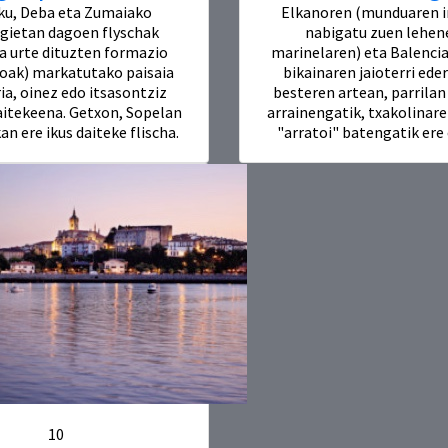
ku, Deba eta Zumaiako
Elkanoren (munduaren 
gietan dagoen flyschak
nabigatu zuen lehe
ka urte dituzten formazio
marinelaren) eta Balenci
oak) markatutako paisaia
bikainaren jaioterri ede
ia, oinez edo itsasontziz
besteren artean, parrila
aitekeena. Getxon, Sopelan
arrainengatik, txakolinare
an ere ikus daiteke flischa.
"arratoi" batengatik ere
10