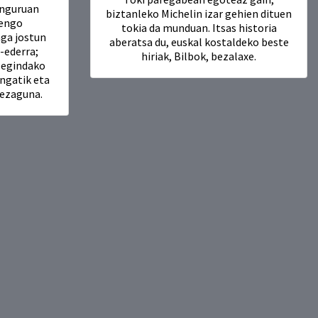
inguruan
biztanleko Michelin izar gehien dituen
nengo
tokia da munduan. Itsas historia
aga jostun
aberatsa du, euskal kostaldeko beste
r-ederra;
hiriak, Bilbok, bezalaxe.
n egindako
ngatik eta
 ezaguna.