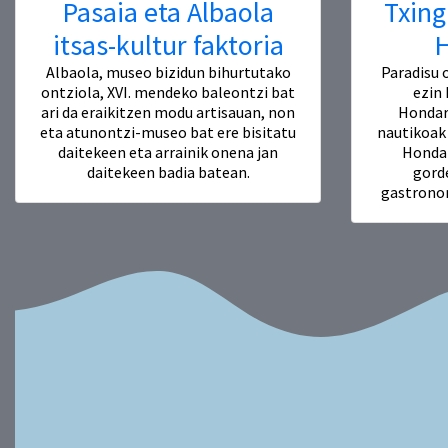
Pasaia eta Albaola
Txing
itsas-kultur faktoria
H
Albaola, museo bizidun bihurtutako
Paradisu 
ontziola, XVI. mendeko baleontzi bat
ezin
ari da eraikitzen modu artisauan, non
Hondarr
eta atunontzi-museo bat ere bisitatu
nautikoak 
daitekeen eta arrainik onena jan
Hondar
daitekeen badia batean.
gorde
gastronom