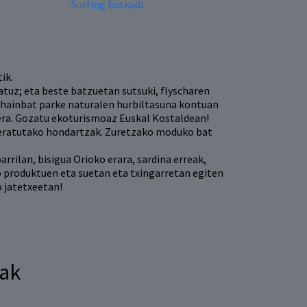
Surfing Euskadi
ik.
atuz; eta beste batzuetan sutsuki, flyscharen
 hainbat parke naturalen hurbiltasuna kontuan
era. Gozatu ekoturismoaz Euskal Kostaldean!
ukeratutako hondartzak. Zuretzako moduko bat
rilan, bisigua Orioko erara, sardina erreak,
ko produktuen eta suetan eta txingarretan egiten
 jatetxeetan!
oak