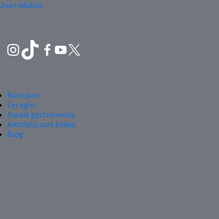
Joan edukira
Nora joan
Zer egin
Euskal gastronomia
Antolatu zure bidaia
Blog