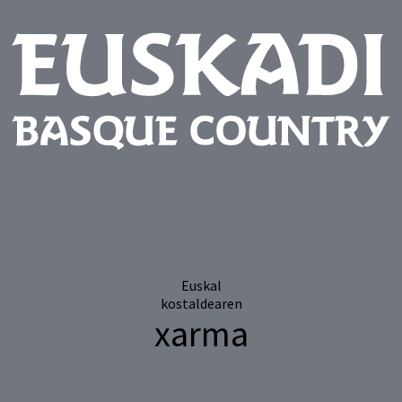
Euskal
kostaldearen
xarma