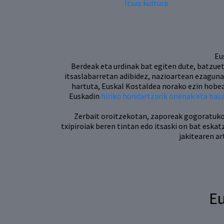
Itsas kultura
Eu
Berdeak eta urdinak bat egiten dute, batzuet
itsaslabarretan adibidez, nazioartean ezagun
hartuta, Euskal Kostaldea norako ezin hobe
Euskadin
hiriko hondartzarik onenak eta bas
Zerbait oroitzekotan, zaporeak gogoratuko d
txipiroiak beren tintan edo itsaski on bat eska
jakitearen a
Eu