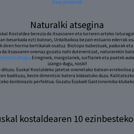
Itsas jarduerak
Naturalki atsegina
skal Kostaldea berezia da itsasoaren eta lurraren arteko loturagat
an besarkada ezti batean, Urdaibaikoa bezain estuario ederrak os
ak diren horma bertikalak osatuz. Biotopo babestuak, padurak eta
a da itsasoaren onenaz gozatu nahi dutenentzat, naturarekin bat
atientak ditugu
. Erreginek, margolariek, surflariek eta poetek a
izango dugu, noski!
ituzu. Euskal Kostaldeko jatetxe onenetako batean erreboiloa par
tzen badituzu, beste dimentsio batera bidaiatuko duzu. Kalitatez
rteko konbinazio perfektua. Gozatu Euskadi Gastronomika klubeko
skal kostaldearen 10 ezinbestek