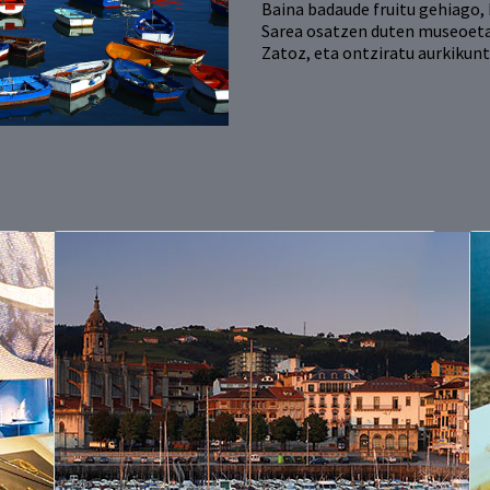
Baina badaude fruitu gehiago
Sarea osatzen duten museoeta
Zatoz, eta ontziratu aurkikunt