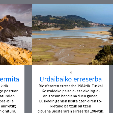
4
 ermita
Urdaibaiko erreserba
kirik
Biosferaren erreserba 1984tik. Euskal
go postuan
Kostaldeko paisaia- eta ekologia-
naturalen
aniztasun handiena duen gunea,
bes-bila
Euskadin gehien bisita tzen diren to-
 aurretik;
kietako ba tzuk bil tzen
n ohitura.
dituena.Biosferaren erreserba 1984tik.