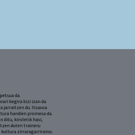
spetsua da.
ari begira bizi izan da
a jarraitzen du. Itsasoa
ntura handien promesa da.
ditu, kiroletik hasi,
rtzen duten traineru
kultura zirraragarriraino.