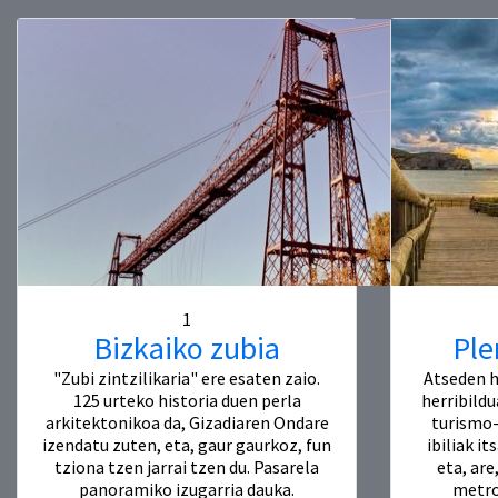
1
Bizkaiko zubia
Ple
"Zubi zintzilikaria" ere esaten zaio.
Atseden h
125 urteko historia duen perla
herribild
arkitektonikoa da, Gizadiaren Ondare
turismo-
izendatu zuten, eta, gaur gaurkoz, fun
ibiliak i
tziona tzen jarrai tzen du. Pasarela
eta, ar
panoramiko izugarria dauka.
metroz