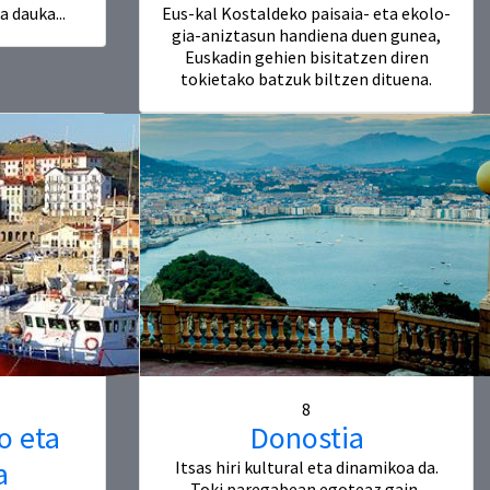
a dauka...
Eus-kal Kostaldeko paisaia- eta ekolo-
gia-aniztasun handiena duen gunea,
Euskadin gehien bisitatzen diren
tokietako batzuk biltzen dituena.
8
o eta
Donostia
a
Itsas hiri kultural eta dinamikoa da.
Toki paregabean egoteaz gain,