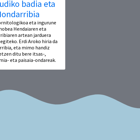
udiko badia eta
ondarribia
ornitologikoa eta ingurune
 hobea Hendaiaren eta
ibiaren artean jarduera
egiteko. Erdi Aroko hiria da
ribia, eta mimo handiz
tzen ditu bere itsas-,
ia- eta paisaia-ondareak.