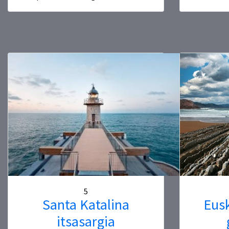
5
Santa Katalina
Eusk
itsasargia