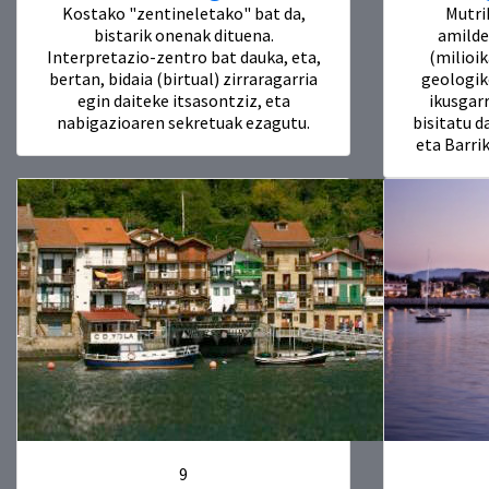
Kostako "zentineletako" bat da,
Mutri
bistarik onenak dituena.
amilde
Interpretazio-zentro bat dauka, eta,
(milioi
bertan, bidaia (birtual) zirraragarria
geologik
egin daiteke itsasontziz, eta
ikusgarr
nabigazioaren sekretuak ezagutu.
bisitatu d
eta Barrik
9