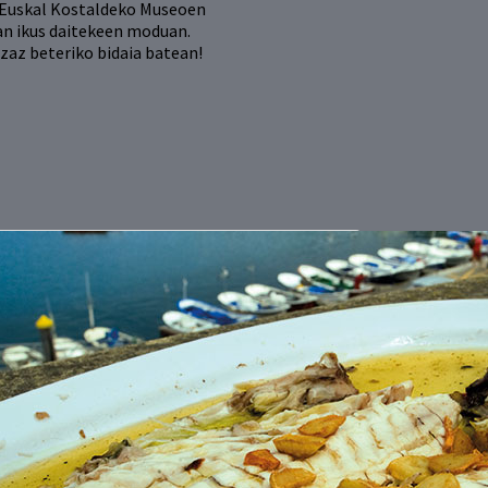
, Euskal Kostaldeko Museoen
n ikus daitekeen moduan.
zaz beteriko bidaia batean!