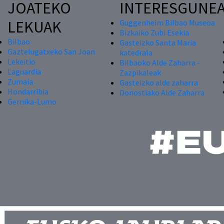
JOATEKO
INTERESGUNE
LEKUAK
Guggenheim Bilbao Museoa
Bizkaiko Zubi Esekia
Bilbao
Gasteizko Santa Maria
Gaztelugatxeko San Joan
katedrala
Lekeitio
Bilbaoko Alde Zaharra -
Laguardia
Zazpikaleak
Zumaia
Gasteizko alde zaharra
Hondarribia
Donostiako Alde Zaharra
Gernika-Lumo