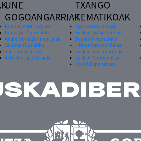
AK
UNE
TXANGO
GOGOANGARRIAK
TEMATIKOAK
Bilboko Aste Nagusia
Egun osoko planak
Donostia Zinemaldia
Euskadi txakurrarekin
Andre Maria Zuriaren jaiak
Turismo industriala
Gabonak Euskadin
Hiri zuriaren ibilbidea
San Tomas Azoka
Euskadi Gastronomika
Aste Santua Euskadin
Euskadi Confidential
Golf & Experiences