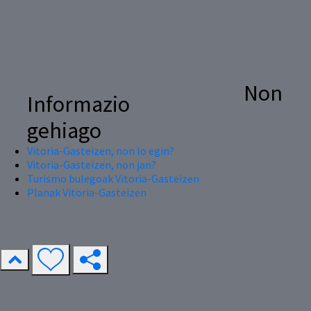
Non
Informazio
gehiago
Vitoria-Gasteizen, non lo egin?
Vitoria-Gasteizen, non jan?
Turismo bulegoak Vitoria-Gasteizen
Planak Vitoria-Gasteizen