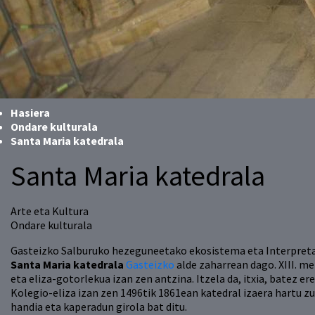
Hasiera
Ondare kulturala
Santa Maria katedrala
Santa Maria katedrala
Arte eta Kultura
Ondare kulturala
Gasteizko Salburuko hezeguneetako ekosistema eta Interpreta
Santa Maria katedrala
Gasteizko
alde zaharrean dago. XIII. m
eta eliza-gotorlekua izan zen antzina. Itzela da, itxia, batez e
Kolegio-eliza izan zen 1496tik 1861ean katedral izaera hartu z
handia eta kaperadun girola bat ditu.