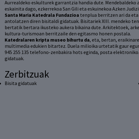
Aurrealdeko eskulturek garrantzia handia dute. Mendebaldeko at
eskainita dago, ezkerrekoa San Gili eta eskuinekoa Azken Judizi
Santa Maria Katedrala Fundazioa
tenplua berritzen ari da eta
antolatzen diren bisitaldi gidatuak. Bisitariek XIII. mendeko t
bertatik bertara ikusteko aukera bikaina dute. Arkitektoek, ar
kultura-turismoan berritzaile den egitasmo honen postala.
Katedralaren kripta museo bihurtu da
, eta, bertan, eraikina
multimedia edukien bitartez. Duela milioika urtetatik gaur egun
945 255 135 telefono-zenbakira hots eginda, posta elektroniko
gidatuak.
Zerbitzuak
Bisita gidatuak