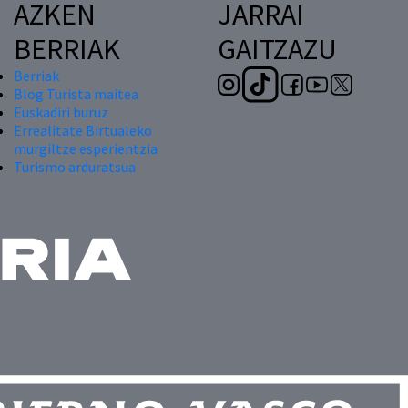
AZKEN
JARRAI
BERRIAK
GAITZAZU
Berriak
Blog Turista maitea
Euskadiri buruz
Errealitate Birtualeko
murgiltze esperientzia
Turismo arduratsua