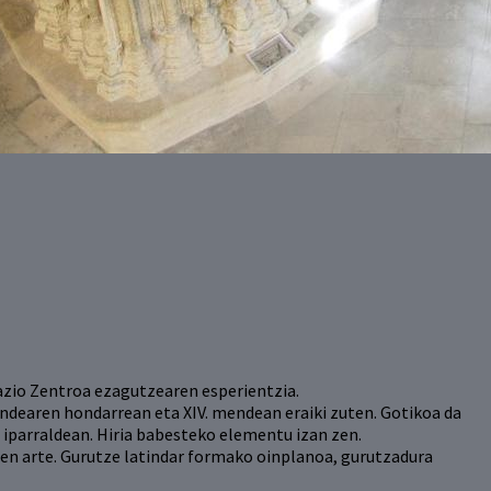
zio Zentroa ezagutzearen esperientzia.
endearen hondarrean eta XIV. mendean eraiki zuten. Gotikoa da
re iparraldean. Hiria babesteko elementu izan zen.
uen arte. Gurutze latindar formako oinplanoa, gurutzadura