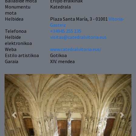
Baliabide mota
Erlijio eraikinak
Monumentu
Katedrala
mota
Helbidea
Plaza Santa María, 3 - 01001
Vitoria-
Gasteiz
Telefonoa
+34945 255 135
Helbide
visitas@catedralvitoria.eus
elektronikoa
Weba
www.catedralvitoria.eus/
Estilo artistikoa
Gotikoa
Garaia
XIV. mendea
Previous
Next