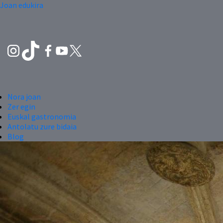
Joan edukira
Nora joan
Zer egin
Euskal gastronomia
Antolatu zure bidaia
Blog