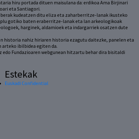
aria hiru portada dituen maisulana da: erdikoa Ama Birjinari
oari eta Santiagori.
 berak kudeatzen ditu eliza eta zaharberritze-lanak ikusteko
enplu gotiko baten eraberritze-lanak eta lan arkeologikoak
keologoek, harginek, aldamioek eta indargarriek osatzen dute
ren historia nahiz hiriaren historia ezagutu daitezke, panelen eta
 arteko ibilbidea egiten da.
z edo Fundazioaren webgunean hitzartu behar dira bisitaldi
Estekak
Euskadi Confidential