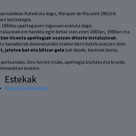
barrualdean Katedrala dago, Marques de Riscalek 1862tik
en botilategia.
a
1860ko upeltegiaren inguruan eratuta dago.
talazioak ere handitu egin behar izan ziren 1883an, 1968an eta
 San Vicente upeltegiak osatzen dituzte instalazioak.
to kanadarrak diseinatutako eraikin berri batek osatzen dute
, jatetxe bat eta biltzar gela
bat daude, besteak beste,
pertsonako. Diru horren truke, upeltegia bisitatu eta bi ardo
arremanetan eurekin.
Estekak
Euskadi Confidential