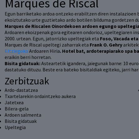
Marques de Riscal
Egun barriketako ardoa ontzeko erabiltzen diren instalazioen 
ekoiztutako urte guztietako ardo botilen bilduma gordetzen du
Marques de Riscalen Oinordekoen ardoen egungo upeltegi
Ardoaren ekoizpenak gora egitearen ondorioz, upeltegiaren ins
2000. urtean. Egun, jatorrizko upeltegiak eta
Foso, Vacada eta
Marques de Riscal upeltegi zaharrak eta
Frank O. Gehry
arkitek
Eltziegoko
Ardoaren Hiria
. Hotel bat, ardoterapiarako spa bat
eraikin berri horretan.
Bisita gidatuak:
Asteartetik igandera, jaiegunak barne: 10 euro 
dastatuko dituzu. Beste era bateko bisitaldiak egiteko, jarri h
Zerbitzuak
Ardo-dastatzea
Txartelarekin ordaintzeko aukera
Jatetxea
Bilera-gela
Ardoen salmenta
Bisita gidatuak
Upeltegia