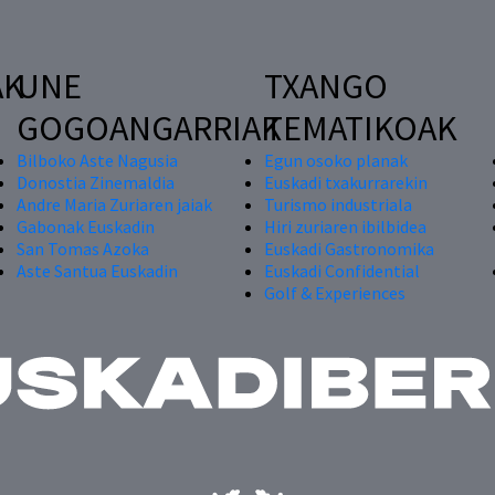
AK
UNE
TXANGO
GOGOANGARRIAK
TEMATIKOAK
Bilboko Aste Nagusia
Egun osoko planak
Donostia Zinemaldia
Euskadi txakurrarekin
Andre Maria Zuriaren jaiak
Turismo industriala
Gabonak Euskadin
Hiri zuriaren ibilbidea
San Tomas Azoka
Euskadi Gastronomika
Aste Santua Euskadin
Euskadi Confidential
Golf & Experiences