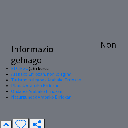
Non
Informazio
gehiago
ELCIEGO
(a)ri buruz
Arabako Errioxan, non lo egin?
Turismo bulegoak Arabako Errioxan
Planak Arabako Errioxan
Ondarea Arabako Errioxan
Naturguneak Arabako Errioxan