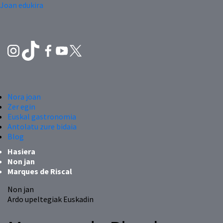
Joan edukira
Nora joan
Zer egin
Euskal gastronomia
Antolatu zure bidaia
Blog
Hasiera
Non jan
Marques de Riscal
Non jan
Ardo upeltegiak Euskadin