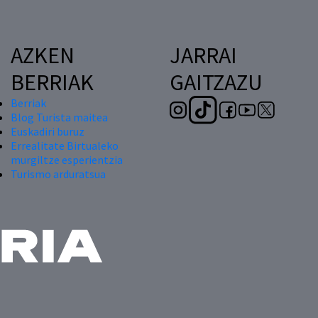
AZKEN
JARRAI
BERRIAK
GAITZAZU
Berriak
Blog Turista maitea
Euskadiri buruz
Errealitate Birtualeko
murgiltze esperientzia
Turismo arduratsua