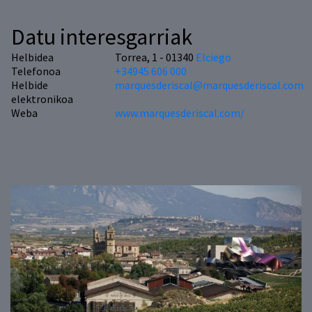
Datu interesgarriak
Helbidea
Torrea, 1 - 01340
Elciego
Telefonoa
+34945 606 000
Helbide
marquesderiscal@marquesderiscal.com
elektronikoa
Weba
www.marquesderiscal.com/