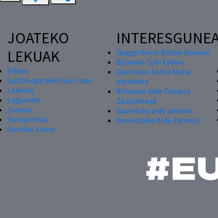
JOATEKO
INTERESGUNE
LEKUAK
Guggenheim Bilbao Museoa
Bizkaiko Zubi Esekia
Bilbao
Gasteizko Santa Maria
Gaztelugatxeko San Joan
katedrala
Lekeitio
Bilbaoko Alde Zaharra -
Laguardia
Zazpikaleak
Zumaia
Gasteizko alde zaharra
Hondarribia
Donostiako Alde Zaharra
Gernika-Lumo