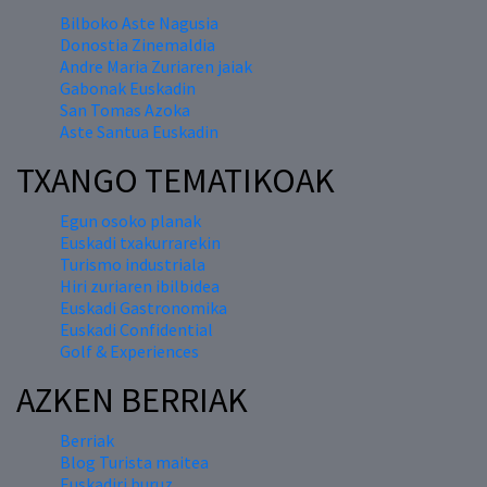
Bilboko Aste Nagusia
Donostia Zinemaldia
Andre Maria Zuriaren jaiak
Gabonak Euskadin
San Tomas Azoka
Aste Santua Euskadin
TXANGO TEMATIKOAK
Egun osoko planak
Euskadi txakurrarekin
Turismo industriala
Hiri zuriaren ibilbidea
Euskadi Gastronomika
Euskadi Confidential
Golf & Experiences
AZKEN BERRIAK
Berriak
Blog Turista maitea
Euskadiri buruz