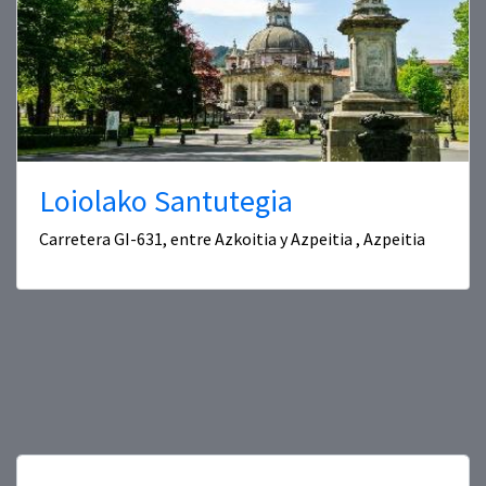
Loiolako Santutegia
Carretera GI-631, entre Azkoitia y Azpeitia , Azpeitia