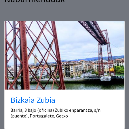
Bizkaia Zubia
Barria, 3 bajo (oficina) Zubiko enparantza, s/n
(puente), Portugalete, Getxo