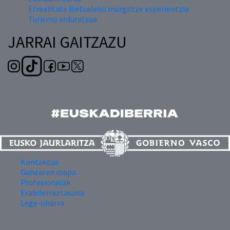
Errealitate Birtualeko murgiltze esperientzia
Turismo arduratsua
JARRAI GAITZAZU
Kontaktua
Gunearen mapa
Profesionalak
Erabilerraztasuna
Lege-oharra