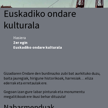
Euskadiko ondare
kulturala
Hasiera
Zer egin
Euskadiko ondare kulturala
Gizadiaren Ondare den burdinazko zubi bat aurkituko duzu,
baita jauregiak, hirigune historikoak, harresiak… eliza
ederrak eta erretaulak ere.
Gogoan izan gure labar pinturak eta monumentu
megalitikoak ere ikusi behar dituzula!
Nabarmenduak