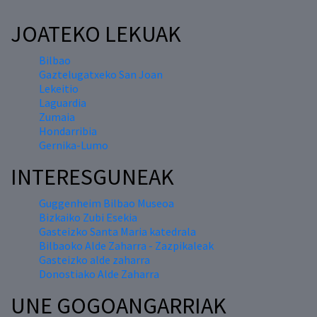
JOATEKO LEKUAK
Bilbao
Gaztelugatxeko San Joan
Lekeitio
Laguardia
Zumaia
Hondarribia
Gernika-Lumo
INTERESGUNEAK
Guggenheim Bilbao Museoa
Bizkaiko Zubi Esekia
Gasteizko Santa Maria katedrala
Bilbaoko Alde Zaharra - Zazpikaleak
Gasteizko alde zaharra
Donostiako Alde Zaharra
UNE GOGOANGARRIAK