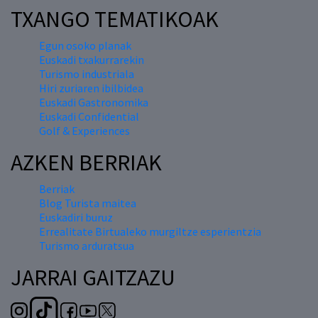
TXANGO TEMATIKOAK
Egun osoko planak
Euskadi txakurrarekin
Turismo industriala
Hiri zuriaren ibilbidea
Euskadi Gastronomika
Euskadi Confidential
Golf & Experiences
AZKEN BERRIAK
Berriak
Blog Turista maitea
Euskadiri buruz
Errealitate Birtualeko murgiltze esperientzia
Turismo arduratsua
JARRAI GAITZAZU