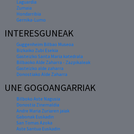
Laguardia
Zumaia
Hondarribia
Gernika-Lumo
INTERESGUNEAK
Guggenheim Bilbao Museoa
Bizkaiko Zubi Esekia
Gasteizko Santa Maria katedrala
Bilbaoko Alde Zaharra - Zazpikaleak
Gasteizko alde zaharra
Donostiako Alde Zaharra
UNE GOGOANGARRIAK
Bilboko Aste Nagusia
Donostia Zinemaldia
Andre Maria Zuriaren jaiak
Gabonak Euskadin
San Tomas Azoka
Aste Santua Euskadin