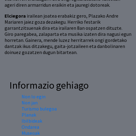
ageri diren armarridun eraikin eta jauregi dotoreak.
Elciegora
irailean joatea erabakiz gero, Plazako Andre
Mariaren jaiez goza dezakegu. Herriko festarik
garrantzitsuenak dira eta irailaren 8an ospatzen dituzte.
Giro paregabea, zalaparta eta musika izaten dira nagusi egun
horretan. Gainera, mende luzez herritarrek ongi gordetako
dantzak ikus ditzakegu, gaita-jotzaileen eta danbolinaren
doinuez gozatzen dugun bitartean.
Informazio gehiago
Non lo egin
Non jan
Turismo bulegoa
Planak
Ibilbideak
Ondarea
Museoak