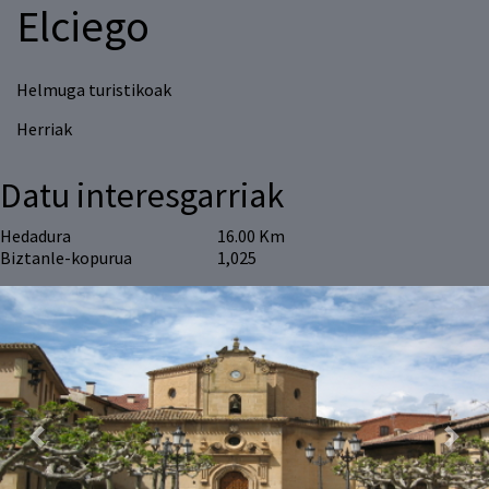
Elciego
Helmuga turistikoak
Herriak
Datu interesgarriak
Hedadura
16.00 Km
Biztanle-kopurua
1,025
Previous
Next