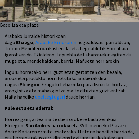
Baseliza eta plaza
Arabako lurralde historikoan
dago
Elciego
,
Arabako Errioxaren
hegoaldean. Iparraldean,
Toloño Mendilerroa ikusten da, eta hegoaldetik Ebro ibaia
igarotzen da. Ekialdean, Lapuebla de Labarcarekin egiten du
muga eta, mendebaldean, berriz, Mañueta herriarekin.
Inguru horretako herri guztietan gertatzen den bezala,
ardoa eta produktu horri lotutako jarduerak dira
nagusi
Elciegon
. Ezagutu beharreko paradisua da, hortaz,
ardogintza eta mahasgintza maite dituzten guztientzat.
Maila handiko
upeltegi ugari
daude herrian.
Kale estu eta ederrak
Horrez gain, artea maite duen orok ere badu zer ikusi
Elciegon,
San Andres parrokia
eta XVII. mendeko Plazako
Andre Mariaren ermita, esaterako. Historia handiko herria da,
eta horren erakusgarri dira ongi egituratutako kaleetan