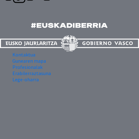
Kontaktua
Gunearen mapa
Profesionalak
Erabilerraztasuna
Lege-oharra