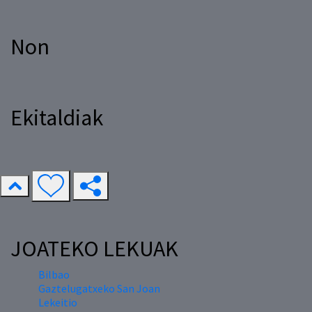
Non
Ekitaldiak
JOATEKO LEKUAK
Bilbao
Gaztelugatxeko San Joan
Lekeitio