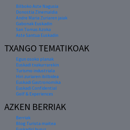
Bilboko Aste Nagusia
Donostia Zinemaldia
Andre Maria Zuriaren jaiak
Gabonak Euskadin
San Tomas Azoka
Aste Santua Euskadin
TXANGO TEMATIKOAK
Egun osoko planak
Euskadi txakurrarekin
Turismo industriala
Hiri zuriaren ibilbidea
Euskadi Gastronomika
Euskadi Confidential
Golf & Experiences
AZKEN BERRIAK
Berriak
Blog Turista maitea
Euskadiri buruz