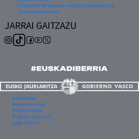
Errealitate Birtualeko murgiltze esperientzia
Turismo arduratsua
JARRAI GAITZAZU
Kontaktua
Gunearen mapa
Profesionalak
Erabilerraztasuna
Lege-oharra