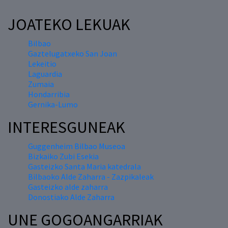
JOATEKO LEKUAK
Bilbao
Gaztelugatxeko San Joan
Lekeitio
Laguardia
Zumaia
Hondarribia
Gernika-Lumo
INTERESGUNEAK
Guggenheim Bilbao Museoa
Bizkaiko Zubi Esekia
Gasteizko Santa Maria katedrala
Bilbaoko Alde Zaharra - Zazpikaleak
Gasteizko alde zaharra
Donostiako Alde Zaharra
UNE GOGOANGARRIAK