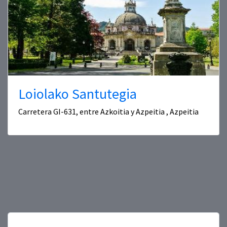
Loiolako Santutegia
Carretera GI-631, entre Azkoitia y Azpeitia , Azpeitia