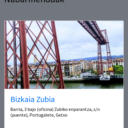
Bizkaia Zubia
Barria, 3 bajo (oficina) Zubiko enparantza, s/n
(puente), Portugalete, Getxo