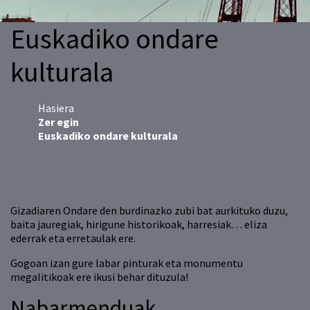
Euskadiko ondare
kulturala
Hasiera
Zer egin
Euskadiko ondare kulturala
Gizadiaren Ondare den burdinazko zubi bat aurkituko duzu,
baita jauregiak, hirigune historikoak, harresiak… eliza
ederrak eta erretaulak ere.
Gogoan izan gure labar pinturak eta monumentu
megalitikoak ere ikusi behar dituzula!
Nabarmenduak