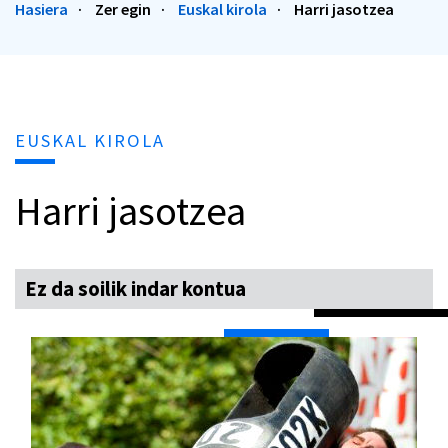
Hasiera
Zer egin
Euskal kirola
Harri jasotzea
EUSKAL KIROLA
Harri jasotzea
Ez da soilik indar kontua