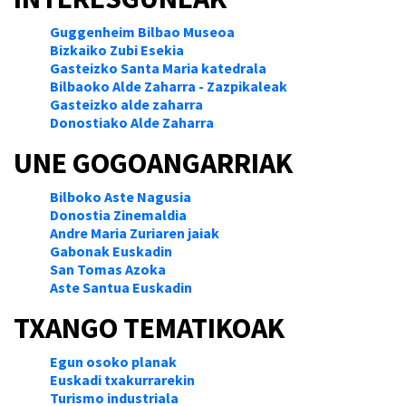
Guggenheim Bilbao Museoa
Bizkaiko Zubi Esekia
Gasteizko Santa Maria katedrala
Bilbaoko Alde Zaharra - Zazpikaleak
Gasteizko alde zaharra
Donostiako Alde Zaharra
UNE GOGOANGARRIAK
Bilboko Aste Nagusia
Donostia Zinemaldia
Andre Maria Zuriaren jaiak
Gabonak Euskadin
San Tomas Azoka
Aste Santua Euskadin
TXANGO TEMATIKOAK
Egun osoko planak
Euskadi txakurrarekin
Turismo industriala