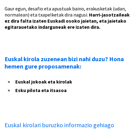
Gaur egun, desafio eta apustuak baino, erakusketak (udan,
normalean) eta txapelketak dira nagusi.
Harri-jasotzaileak
ez dira falta izaten Euskadi osoko jaietan, eta jaietako
egitarauetako indarguneak ere izaten dira.
Euskal kirola zuzenean bizi nahi duzu? Hona
hemen gure proposamenak:
Euskal jokoak eta kirolak
Esku pilota eta itsasoa
Euskal kirolari buruzko informazio gehiago