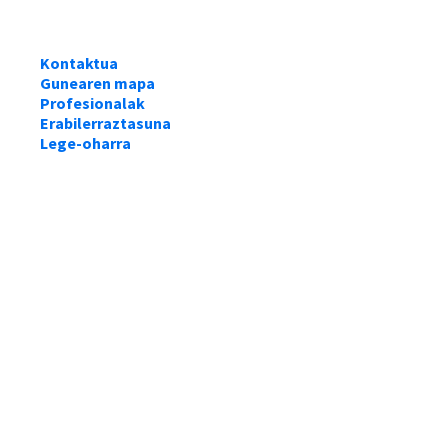
Kontaktua
Gunearen mapa
Profesionalak
Erabilerraztasuna
Lege-oharra