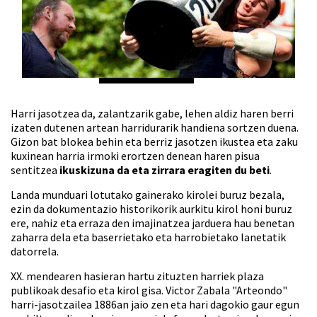
Harri jasotzea da, zalantzarik gabe, lehen aldiz haren berri
izaten dutenen artean harridurarik handiena sortzen duena.
Gizon bat blokea behin eta berriz jasotzen ikustea eta zaku
kuxinean harria irmoki erortzen denean haren pisua
sentitzea
ikuskizuna da eta zirrara eragiten du beti
.
Landa munduari lotutako gainerako kirolei buruz bezala,
ezin da dokumentazio historikorik aurkitu kirol honi buruz
ere, nahiz eta erraza den imajinatzea jarduera hau benetan
zaharra dela eta baserrietako eta harrobietako lanetatik
datorrela.
XX. mendearen hasieran hartu zituzten harriek plaza
publikoak desafio eta kirol gisa. Victor Zabala "Arteondo"
harri-jasotzailea 1886an jaio zen eta hari dagokio gaur egun