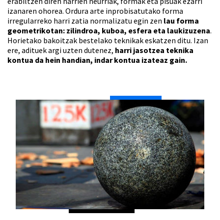
erabiltzen diren harrien neurriak, formak eta pisuak ezarri
izanaren ohorea. Ordura arte inprobisatutako forma
irregularreko harri zatia normalizatu egin zen
lau forma
geometrikotan: zilindroa, kuboa, esfera eta laukizuzena
.
Horietako bakoitzak bestelako teknikak eskatzen ditu. Izan
ere, adituek argi uzten dutenez,
harri jasotzea teknika
kontua da hein handian, indar kontua izateaz gain.