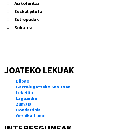
Aizkolaritza
Euskal pilota
Estropadak
Sokatira
JOATEKO LEKUAK
Bilbao
Gaztelugatxeko San Joan
Lekeitio
Laguardia
Zumaia
Hondarribia
Gernika-Lumo
INTERESGUNEAK