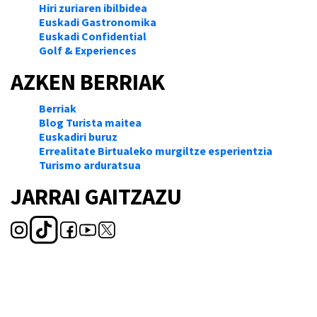
Hiri zuriaren ibilbidea
Euskadi Gastronomika
Euskadi Confidential
Golf & Experiences
AZKEN BERRIAK
Berriak
Blog Turista maitea
Euskadiri buruz
Errealitate Birtualeko murgiltze esperientzia
Turismo arduratsua
JARRAI GAITZAZU