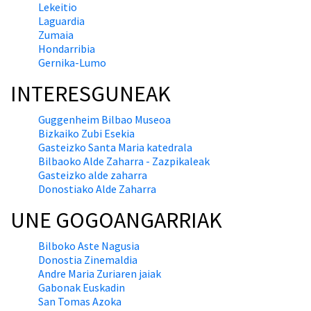
Lekeitio
Laguardia
Zumaia
Hondarribia
Gernika-Lumo
INTERESGUNEAK
Guggenheim Bilbao Museoa
Bizkaiko Zubi Esekia
Gasteizko Santa Maria katedrala
Bilbaoko Alde Zaharra - Zazpikaleak
Gasteizko alde zaharra
Donostiako Alde Zaharra
UNE GOGOANGARRIAK
Bilboko Aste Nagusia
Donostia Zinemaldia
Andre Maria Zuriaren jaiak
Gabonak Euskadin
San Tomas Azoka