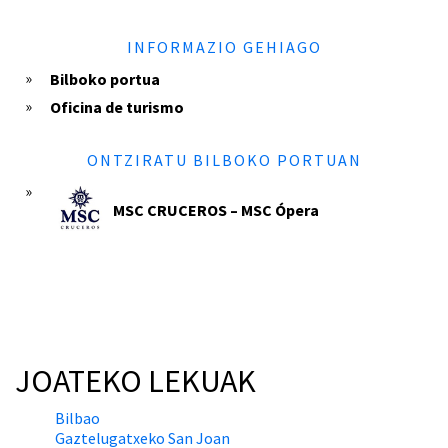
INFORMAZIO GEHIAGO
Bilboko portua
Oficina de turismo
ONTZIRATU BILBOKO PORTUAN
MSC CRUCEROS – MSC Ópera
JOATEKO LEKUAK
Bilbao
Gaztelugatxeko San Joan