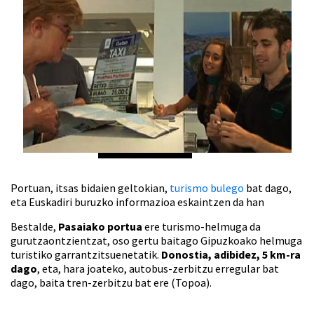
Portuan, itsas bidaien geltokian,
turismo bulego
bat dago,
eta Euskadiri buruzko informazioa eskaintzen da han
Bestalde,
Pasaiako portua
ere turismo-helmuga da
gurutzaontzientzat, oso gertu baitago Gipuzkoako helmuga
turistiko garrantzitsuenetatik.
Donostia, adibidez, 5 km-ra
dago
, eta, hara joateko, autobus-zerbitzu erregular bat
dago, baita tren-zerbitzu bat ere (Topoa).