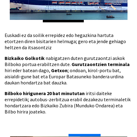
Euskadi ez da soilik errepidez edo hegazkina hartuta
etortzen diren bisitarien helmuga; gero eta jende gehiago
heltzen da itsasontziz
Bizkaiko Golkotik
nabigatzen duten gurutzaontzi askok
Bilboko portua erabiltzen dute.
Gurutzaontzien terminala
hiri eder batean dago,
Getxon
; ondoan, kirol-portu bat,
aisialdi-gune bat eta Europar Batasuneko bandera urdina
daukan hondartza bat dauzka.
Bilboko hirigunera 20 bat minututan
iritsi daiteke
errepidetik; autobus-zerbitzua erabil dezakezu terminaletik
hondartzara edo Bizkaiko Zubira (Munduko Ondarea) eta
Bilbo hirira joateko.