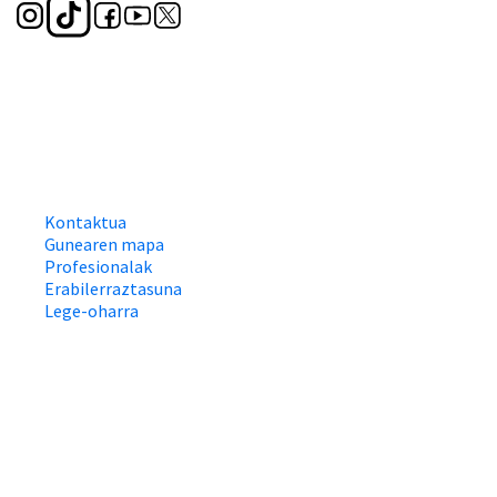
Kontaktua
Gunearen mapa
Profesionalak
Erabilerraztasuna
Lege-oharra