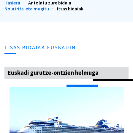
Hasiera
Antolatu zure bidaia
Nola iritsi eta mugitu
Itsas bidaiak
ITSAS BIDAIAK EUSKADIN
Euskadi gurutze-ontzien helmuga