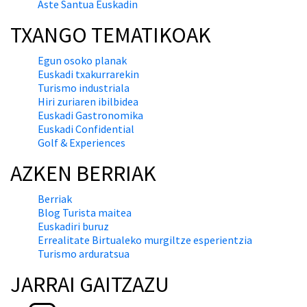
Aste Santua Euskadin
TXANGO TEMATIKOAK
Egun osoko planak
Euskadi txakurrarekin
Turismo industriala
Hiri zuriaren ibilbidea
Euskadi Gastronomika
Euskadi Confidential
Golf & Experiences
AZKEN BERRIAK
Berriak
Blog Turista maitea
Euskadiri buruz
Errealitate Birtualeko murgiltze esperientzia
Turismo arduratsua
JARRAI GAITZAZU