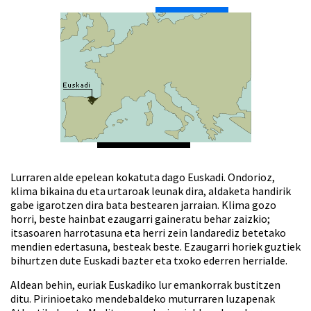
Lurraren alde epelean kokatuta dago Euskadi. Ondorioz,
klima bikaina du eta urtaroak leunak dira, aldaketa handirik
gabe igarotzen dira bata bestearen jarraian. Klima gozo
horri, beste hainbat ezaugarri gaineratu behar zaizkio;
itsasoaren harrotasuna eta herri zein landarediz betetako
mendien edertasuna, besteak beste. Ezaugarri horiek guztiek
bihurtzen dute Euskadi bazter eta txoko ederren herrialde.
Aldean behin, euriak Euskadiko lur emankorrak bustitzen
ditu. Pirinioetako mendebaldeko muturraren luzapenak