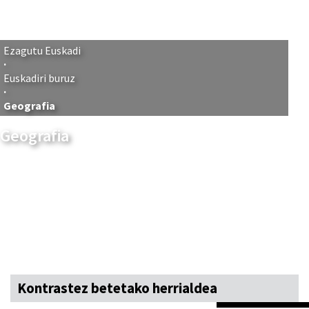
Ezagutu Euskadi
Euskadiri buruz
Geografia
Geografia
Kontrastez betetako herrialdea