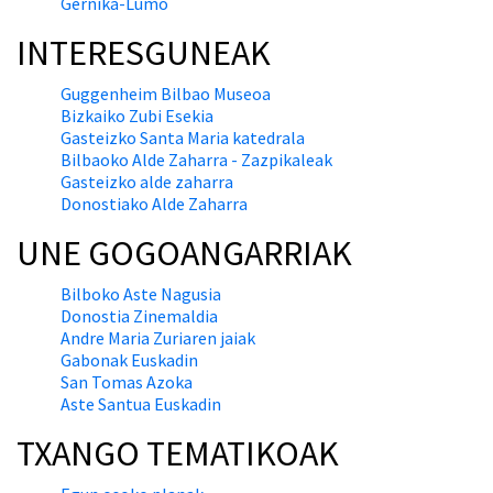
Gernika-Lumo
INTERESGUNEAK
Guggenheim Bilbao Museoa
Bizkaiko Zubi Esekia
Gasteizko Santa Maria katedrala
Bilbaoko Alde Zaharra - Zazpikaleak
Gasteizko alde zaharra
Donostiako Alde Zaharra
UNE GOGOANGARRIAK
Bilboko Aste Nagusia
Donostia Zinemaldia
Andre Maria Zuriaren jaiak
Gabonak Euskadin
San Tomas Azoka
Aste Santua Euskadin
TXANGO TEMATIKOAK