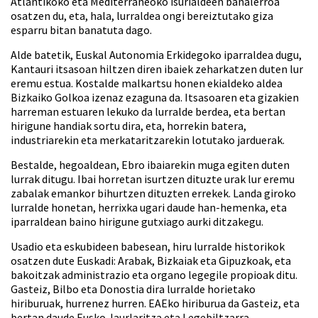
Atlantikoko eta Mediterraneoko isurialdeen banalerroa
osatzen du, eta, hala, lurraldea ongi bereiztutako giza
esparru bitan banatuta dago.
Alde batetik, Euskal Autonomia Erkidegoko iparraldea dugu,
Kantauri itsasoan hiltzen diren ibaiek zeharkatzen duten lur
eremu estua. Kostalde malkartsu honen ekialdeko aldea
Bizkaiko Golkoa izenaz ezaguna da. Itsasoaren eta gizakien
harreman estuaren lekuko da lurralde berdea, eta bertan
hirigune handiak sortu dira, eta, horrekin batera,
industriarekin eta merkataritzarekin lotutako jarduerak.
Bestalde, hegoaldean, Ebro ibaiarekin muga egiten duten
lurrak ditugu. Ibai horretan isurtzen dituzte urak lur eremu
zabalak emankor bihurtzen dituzten errekek. Landa giroko
lurralde honetan, herrixka ugari daude han-hemenka, eta
iparraldean baino hirigune gutxiago aurki ditzakegu.
Usadio eta eskubideen babesean, hiru lurralde historikok
osatzen dute Euskadi: Arabak, Bizkaiak eta Gipuzkoak, eta
bakoitzak administrazio eta organo legegile propioak ditu.
Gasteiz, Bilbo eta Donostia dira lurralde horietako
hiriburuak, hurrenez hurren. EAEko hiriburua da Gasteiz, eta
bertan daude Eusko Jaurlaritza eta Legebiltzarra.