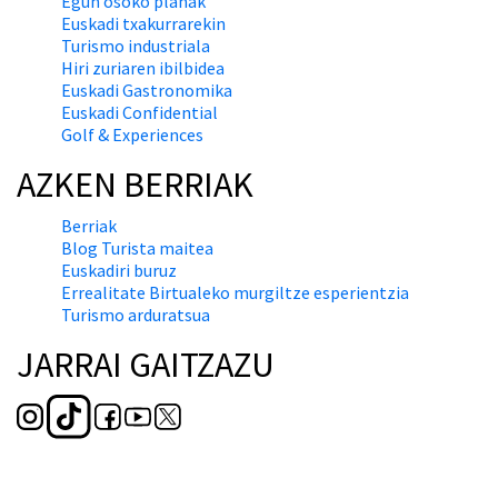
Egun osoko planak
Euskadi txakurrarekin
Turismo industriala
Hiri zuriaren ibilbidea
Euskadi Gastronomika
Euskadi Confidential
Golf & Experiences
AZKEN BERRIAK
Berriak
Blog Turista maitea
Euskadiri buruz
Errealitate Birtualeko murgiltze esperientzia
Turismo arduratsua
JARRAI GAITZAZU