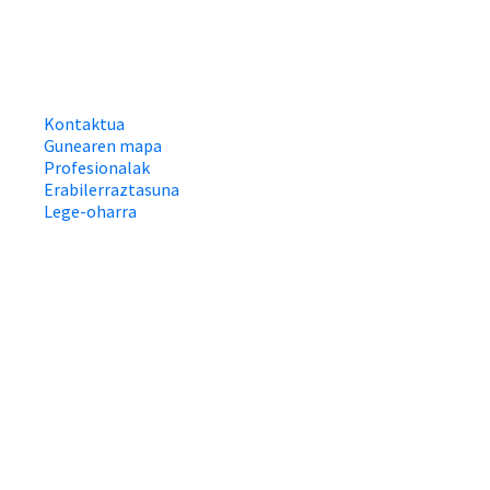
Kontaktua
Gunearen mapa
Profesionalak
Erabilerraztasuna
Lege-oharra