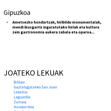
Gipuzkoa
Ametsezko hondartzak, hiribildu monumentalak,
mendi ikusgarriz inguratutako hiriak eta kultura
zein gastronomia aukera zabala eta oparoa...
JOATEKO LEKUAK
Bilbao
Gaztelugatxeko San Joan
Lekeitio
Laguardia
Zumaia
Hondarribia