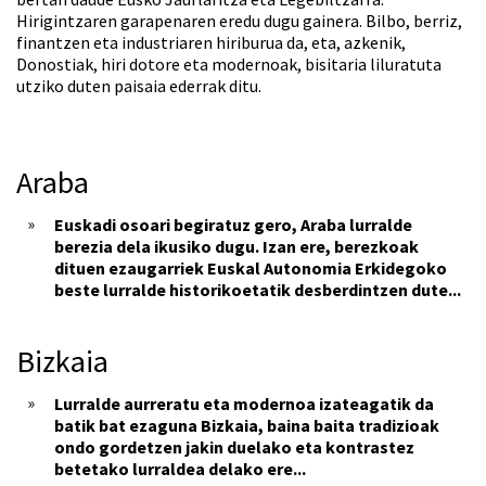
Hirigintzaren garapenaren eredu dugu gainera. Bilbo, berriz,
finantzen eta industriaren hiriburua da, eta, azkenik,
Donostiak, hiri dotore eta modernoak, bisitaria liluratuta
utziko duten paisaia ederrak ditu.
Araba
Euskadi osoari begiratuz gero, Araba lurralde
berezia dela ikusiko dugu. Izan ere, berezkoak
dituen ezaugarriek Euskal Autonomia Erkidegoko
beste lurralde historikoetatik desberdintzen dute...
Bizkaia
Lurralde aurreratu eta modernoa izateagatik da
batik bat ezaguna Bizkaia, baina baita tradizioak
ondo gordetzen jakin duelako eta kontrastez
betetako lurraldea delako ere...