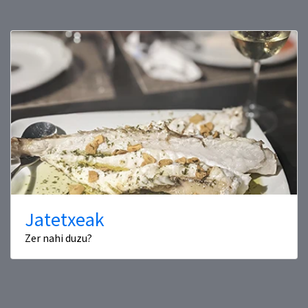
Jatetxeak
Zer nahi duzu?