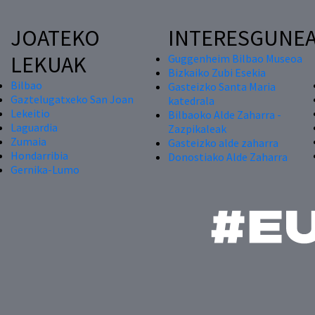
JOATEKO
INTERESGUNE
LEKUAK
Guggenheim Bilbao Museoa
Bizkaiko Zubi Esekia
Bilbao
Gasteizko Santa Maria
Gaztelugatxeko San Joan
katedrala
Lekeitio
Bilbaoko Alde Zaharra -
Laguardia
Zazpikaleak
Zumaia
Gasteizko alde zaharra
Hondarribia
Donostiako Alde Zaharra
Gernika-Lumo