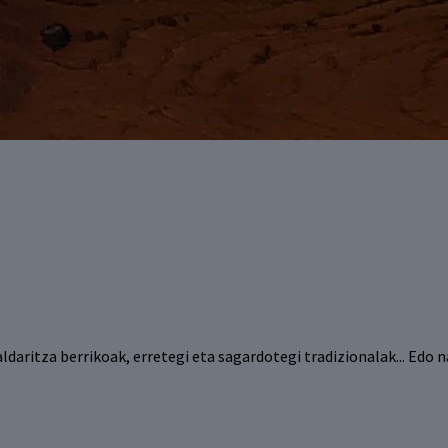
aldaritza berrikoak, erretegi eta sagardotegi tradizionalak... Ed