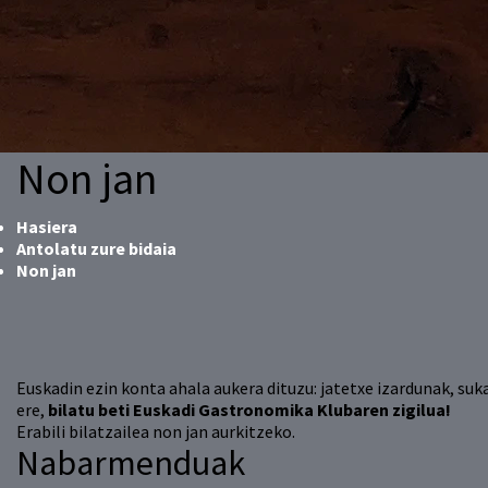
Non jan
Hasiera
Antolatu zure bidaia
Non jan
Euskadin ezin konta ahala aukera dituzu: jatetxe izardunak, suk
ere,
bilatu beti Euskadi Gastronomika Klubaren zigilua!
Erabili bilatzailea non jan aurkitzeko.
Nabarmenduak