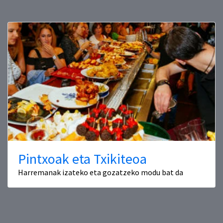
Pintxoak eta Txikiteoa
Harremanak izateko eta gozatzeko modu bat da