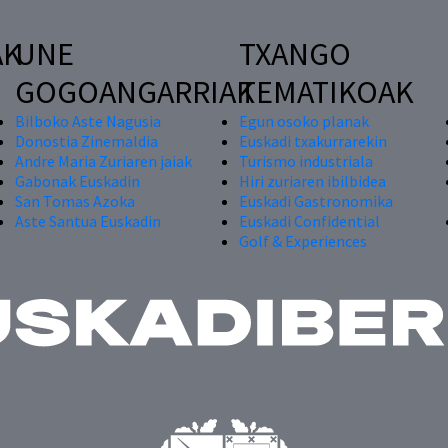
AK
UNE
TXANGO
GOGOANGARRIAK
TEMATIKOAK
Bilboko Aste Nagusia
Egun osoko planak
Donostia Zinemaldia
Euskadi txakurrarekin
Andre Maria Zuriaren jaiak
Turismo industriala
Gabonak Euskadin
Hiri zuriaren ibilbidea
San Tomas Azoka
Euskadi Gastronomika
Aste Santua Euskadin
Euskadi Confidential
Golf & Experiences