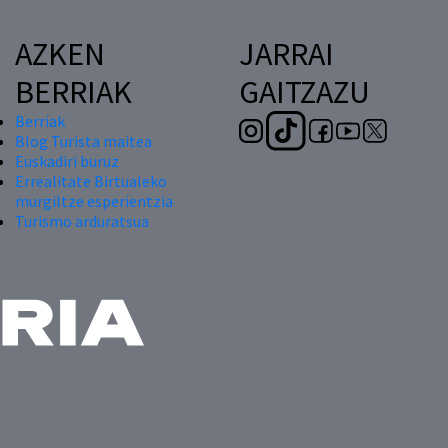
AZKEN
JARRAI
BERRIAK
GAITZAZU
Berriak
Blog Turista maitea
Euskadiri buruz
Errealitate Birtualeko
murgiltze esperientzia
Turismo arduratsua