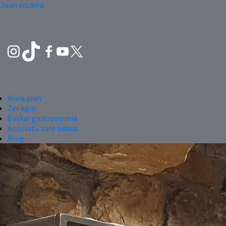
Joan edukira
Nora joan
Zer egin
Euskal gastronomia
Antolatu zure bidaia
Blog