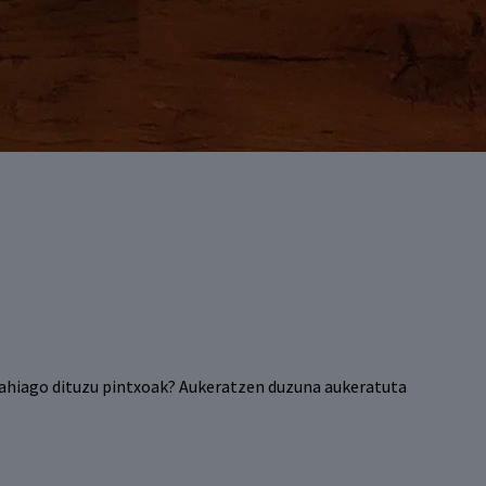
o nahiago dituzu pintxoak? Aukeratzen duzuna aukeratuta