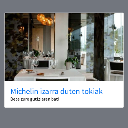
Michelin izarra duten tokiak
Bete zure gutiziaren bat!