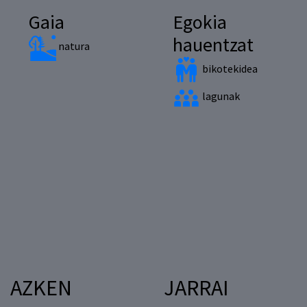
Gaia
Egokia
hauentzat
natura
bikotekidea
lagunak
AZKEN
JARRAI