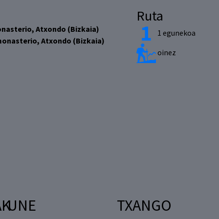
Ruta
nasterio, Atxondo (Bizkaia)
1 egunekoa
onasterio, Atxondo (Bizkaia)
oinez
AK
UNE
TXANGO