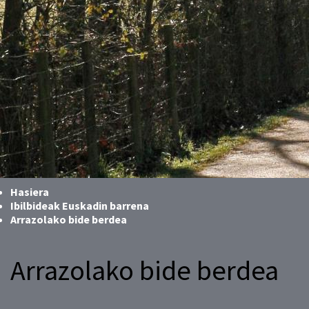
Hasiera
Ibilbideak Euskadin barrena
Arrazolako bide berdea
Arrazolako bide berdea