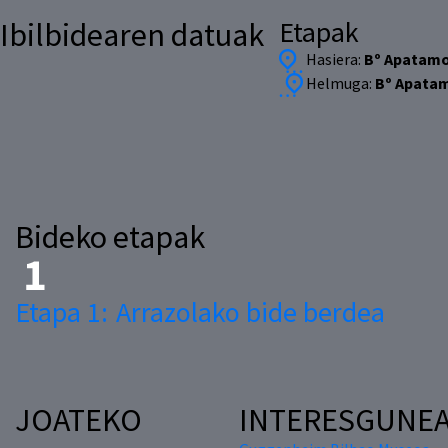
Etapak
Ibilbidearen datuak
Hasiera:
Bº Apatamo
Helmuga:
Bº Apatam
Bideko etapak
Etapa 1:
Arrazolako bide berdea
JOATEKO
INTERESGUNE