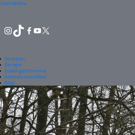
Joan edukira
Nora joan
Zer egin
Euskal gastronomia
Antolatu zure bidaia
Blog