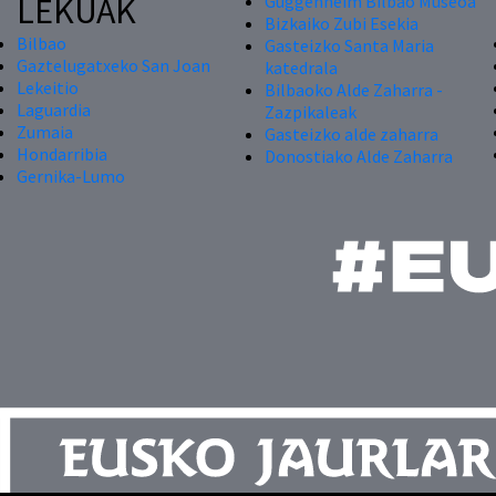
LEKUAK
Guggenheim Bilbao Museoa
Bizkaiko Zubi Esekia
Bilbao
Gasteizko Santa Maria
Gaztelugatxeko San Joan
katedrala
Lekeitio
Bilbaoko Alde Zaharra -
Laguardia
Zazpikaleak
Zumaia
Gasteizko alde zaharra
Hondarribia
Donostiako Alde Zaharra
Gernika-Lumo