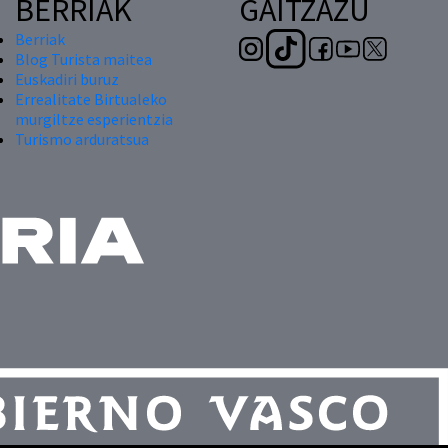
BERRIAK
GAITZAZU
Berriak
Blog Turista maitea
Euskadiri buruz
Errealitate Birtualeko
murgiltze esperientzia
Turismo arduratsua