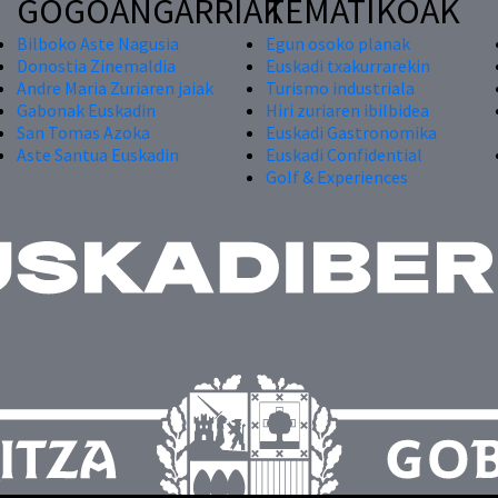
GOGOANGARRIAK
TEMATIKOAK
Bilboko Aste Nagusia
Egun osoko planak
Donostia Zinemaldia
Euskadi txakurrarekin
Andre Maria Zuriaren jaiak
Turismo industriala
Gabonak Euskadin
Hiri zuriaren ibilbidea
San Tomas Azoka
Euskadi Gastronomika
Aste Santua Euskadin
Euskadi Confidential
Golf & Experiences