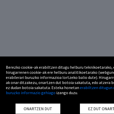
Berezko cookie-ak erabiltzen ditugu helburu teknikoetarako, 
hirugarrenen cookie-ak ere helburu analitikoetarako (webgu
erabilerari buruzko informazioa lortzeko balio dute). Hirugar
ak onar ditzakezu, onartzen dut botoia sakatuta, edo atzera 
ez dudan botoia sakatuta. Esteka honetan
erabiltzen ditugun 
buruzko informazio gehiago
izango duzu.
ONARTZEN DUT
EZ DUT ONAR