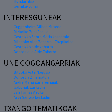
Hondarribia
Gernika-Lumo
INTERESGUNEAK
Guggenheim Bilbao Museoa
Bizkaiko Zubi Esekia
Gasteizko Santa Maria katedrala
Bilbaoko Alde Zaharra - Zazpikaleak
Gasteizko alde zaharra
Donostiako Alde Zaharra
UNE GOGOANGARRIAK
Bilboko Aste Nagusia
Donostia Zinemaldia
Andre Maria Zuriaren jaiak
Gabonak Euskadin
San Tomas Azoka
Aste Santua Euskadin
TXANGO TEMATIKOAK