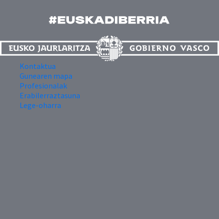
Kontaktua
Gunearen mapa
Profesionalak
Erabilerraztasuna
Lege-oharra