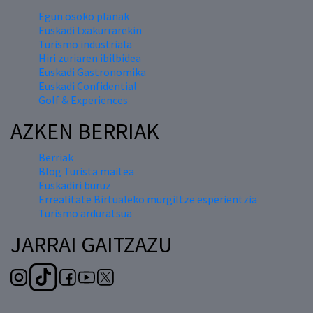
Egun osoko planak
Euskadi txakurrarekin
Turismo industriala
Hiri zuriaren ibilbidea
Euskadi Gastronomika
Euskadi Confidential
Golf & Experiences
AZKEN BERRIAK
Berriak
Blog Turista maitea
Euskadiri buruz
Errealitate Birtualeko murgiltze esperientzia
Turismo arduratsua
JARRAI GAITZAZU