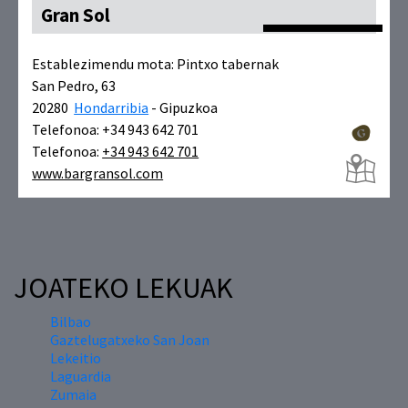
Gran Sol
Establezimendu mota:
Pintxo tabernak
San Pedro, 63
20280
Hondarribia
- Gipuzkoa
Telefonoa: +34 943 642 701
Telefonoa:
+34 943 642 701
www.bargransol.com
JOATEKO LEKUAK
Bilbao
Gaztelugatxeko San Joan
Lekeitio
Laguardia
Zumaia