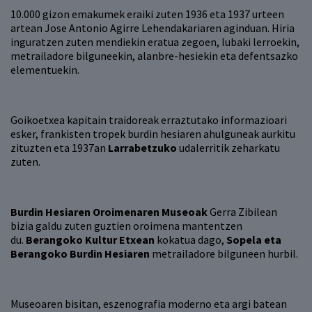
10.000 gizon emakumek eraiki zuten 1936 eta 1937 urteen
artean Jose Antonio Agirre Lehendakariaren aginduan. Hiria
inguratzen zuten mendiekin eratua zegoen, lubaki lerroekin,
metrailadore bilguneekin, alanbre-hesiekin eta defentsazko
elementuekin.
Goikoetxea kapitain traidoreak erraztutako informazioari
esker, frankisten tropek burdin hesiaren ahulguneak aurkitu
zituzten eta 1937an
Larrabetzuko
udalerritik zeharkatu
zuten.
Burdin Hesiaren Oroimenaren Museoak
Gerra Zibilean
bizia galdu zuten guztien oroimena mantentzen
du.
Berangoko Kultur Etxean
kokatua dago,
Sopela eta
Berangoko Burdin Hesiaren
metrailadore bilguneen hurbil.
Museoaren bisitan, eszenografia moderno eta argi batean