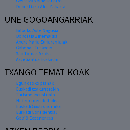
Gasteizko alde zaharra
Donostiako Alde Zaharra
UNE GOGOANGARRIAK
Bilboko Aste Nagusia
Donostia Zinemaldia
Andre Maria Zuriaren jaiak
Gabonak Euskadin
San Tomas Azoka
Aste Santua Euskadin
TXANGO TEMATIKOAK
Egun osoko planak
Euskadi txakurrarekin
Turismo industriala
Hiri zuriaren ibilbidea
Euskadi Gastronomika
Euskadi Confidential
Golf & Experiences