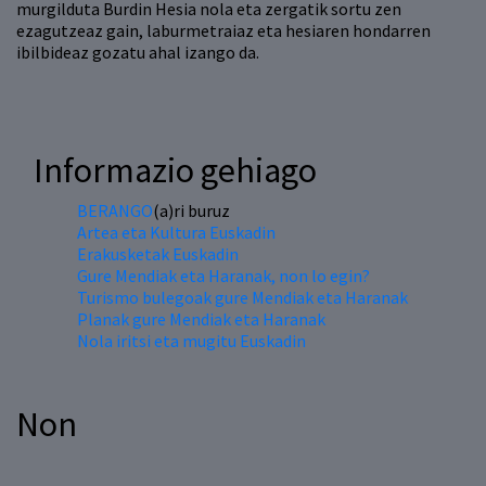
murgilduta Burdin Hesia nola eta zergatik sortu zen
ezagutzeaz gain, laburmetraiaz eta hesiaren hondarren
ibilbideaz gozatu ahal izango da.
Informazio gehiago
BERANGO
(a)ri buruz
Artea eta Kultura Euskadin
Erakusketak Euskadin
Gure Mendiak eta Haranak, non lo egin?
Turismo bulegoak gure Mendiak eta Haranak
Planak gure Mendiak eta Haranak
Nola iritsi eta mugitu Euskadin
Non