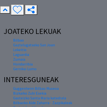
JOATEKO LEKUAK
Bilbao
Gaztelugatxeko San Joan
Lekeitio
Laguardia
Zumaia
Hondarribia
Gernika-Lumo
INTERESGUNEAK
Guggenheim Bilbao Museoa
Bizkaiko Zubi Esekia
Gasteizko Santa Maria katedrala
Bilbaoko Alde Zaharra - Zazpikaleak