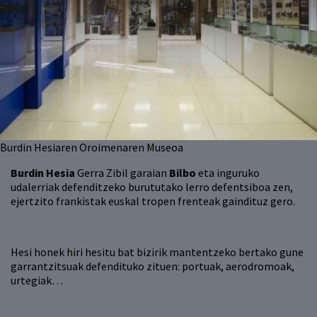
Burdin Hesiaren Oroimenaren Museoa
Burdin Hesia
Gerra Zibil garaian
Bilbo
eta inguruko
udalerriak defenditzeko burututako lerro defentsiboa zen,
ejertzito frankistak euskal tropen frenteak gaindituz gero.
Hesi honek hiri hesitu bat bizirik mantentzeko bertako gune
garrantzitsuak defendituko zituen: portuak, aerodromoak,
urtegiak…