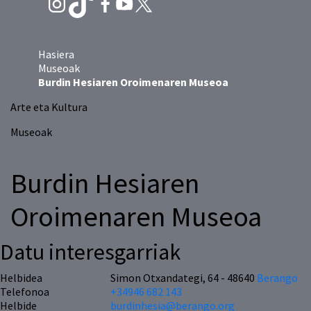
Hasiera
Museoak
Burdin Hesiaren Oroimenaren Museoa
Arte eta Kultura
Museoak
Burdin Hesiaren
Oroimenaren Museoa
Datu interesgarriak
Helbidea
Simon Otxandategi, 64 - 48640
Berango
Telefonoa
+34946 682 143
Helbide
burdinhesia@berango.org