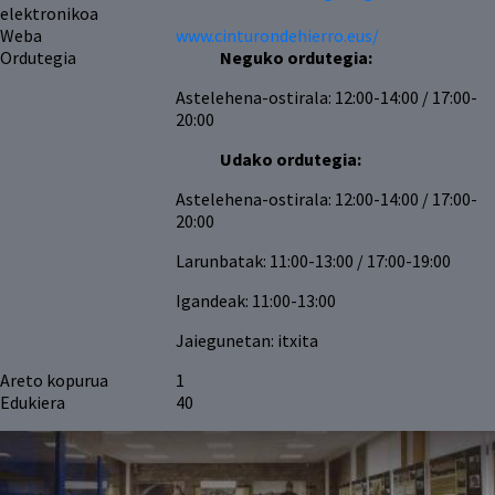
elektronikoa
Weba
www.cinturondehierro.eus/
Ordutegia
Neguko ordutegia:
Astelehena-ostirala: 12:00-14:00 / 17:00-
20:00
Udako ordutegia:
Astelehena-ostirala: 12:00-14:00 / 17:00-
20:00
Larunbatak: 11:00-13:00 / 17:00-19:00
Igandeak: 11:00-13:00
Jaiegunetan: itxita
Areto kopurua
1
Edukiera
40