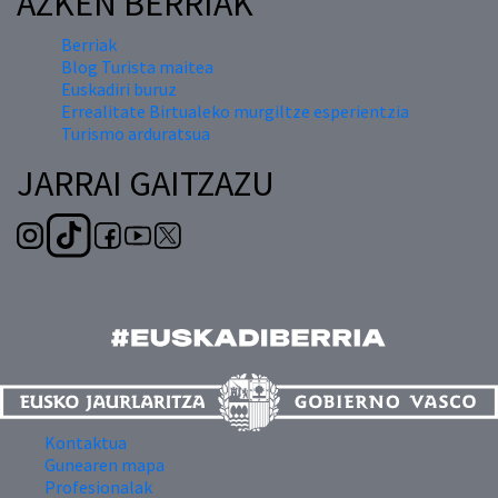
AZKEN BERRIAK
Berriak
Blog Turista maitea
Euskadiri buruz
Errealitate Birtualeko murgiltze esperientzia
Turismo arduratsua
JARRAI GAITZAZU
Kontaktua
Gunearen mapa
Profesionalak