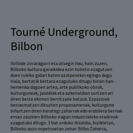
Tourné Underground,
Bilbon
Ibilbide zirraragarri eta atsegin hau, hain zuzen,
Bilboko kultura garaikidea ezin hobeto ezagutzen
duen tokiko gidari baten azalpenekin egingo dugu.
Hala, bertatik bertara ezagutuko ditugu hirian han-
hemenka dagoen artea, arte publikoko obrak,
kulturguneak, jaialdiak eta azkenaldian sortzen ari
diren beste ekimen berritzaile batzuk. Espazioak
berrasmatzen dituzten proposamenak, kulturgune
bihurtzen diren harategi zaharrak edo erabilera berriak
eman zaizkien Bilboko iragan industrialeko eraikinak
ezagutuko ditugu. 3 bat orduko ibilaldia, bizikletan,
Bilboko auzo ospetsuetan zehar: Bilbo Zaharra,