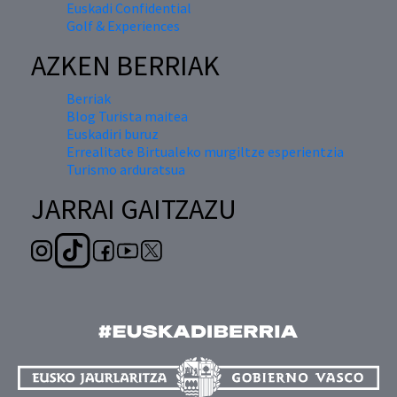
Euskadi Confidential
Golf & Experiences
AZKEN BERRIAK
Berriak
Blog Turista maitea
Euskadiri buruz
Errealitate Birtualeko murgiltze esperientzia
Turismo arduratsua
JARRAI GAITZAZU