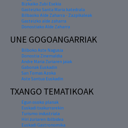
Bizkaiko Zubi Esekia
Gasteizko Santa Maria katedrala
Bilbaoko Alde Zaharra - Zazpikaleak
Gasteizko alde zaharra
Donostiako Alde Zaharra
UNE GOGOANGARRIAK
Bilboko Aste Nagusia
Donostia Zinemaldia
Andre Maria Zuriaren jaiak
Gabonak Euskadin
San Tomas Azoka
Aste Santua Euskadin
TXANGO TEMATIKOAK
Egun osoko planak
Euskadi txakurrarekin
Turismo industriala
Hiri zuriaren ibilbidea
Euskadi Gastronomika