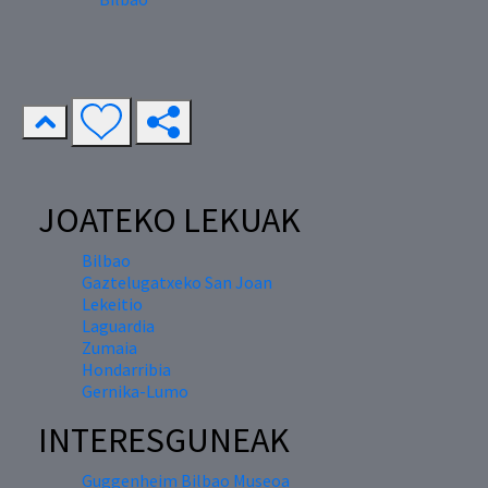
JOATEKO LEKUAK
Bilbao
Gaztelugatxeko San Joan
Lekeitio
Laguardia
Zumaia
Hondarribia
Gernika-Lumo
INTERESGUNEAK
Guggenheim Bilbao Museoa