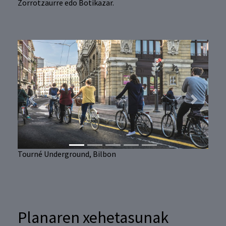
Zorrotzaurre edo Botikazar.
Previous
Next
Tourné Underground, Bilbon
Planaren xehetasunak