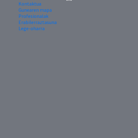
Kontaktua
Gunearen mapa
Profesionalak
Erabilerraztasuna
Lege-oharra