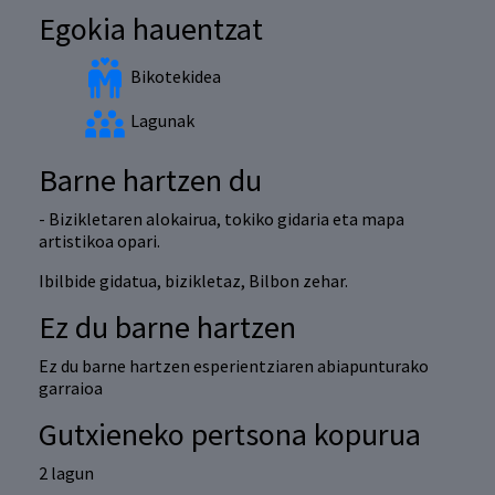
Egokia hauentzat
Bikotekidea
Lagunak
Barne hartzen du
- Bizikletaren alokairua, tokiko gidaria eta mapa
artistikoa opari.
Ibilbide gidatua, bizikletaz, Bilbon zehar.
Ez du barne hartzen
Ez du barne hartzen esperientziaren abiapunturako
garraioa
Gutxieneko pertsona kopurua
2 lagun