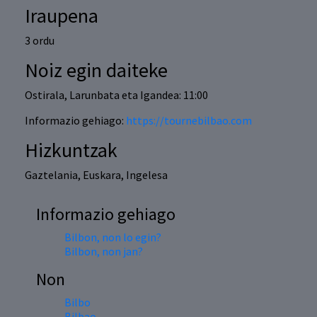
Iraupena
3 ordu
Noiz egin daiteke
Ostirala, Larunbata eta Igandea: 11:00
Informazio gehiago:
https://tournebilbao.com
Hizkuntzak
Gaztelania, Euskara, Ingelesa
Informazio gehiago
Bilbon, non lo egin?
Bilbon, non jan?
Non
Bilbo
Bilbao