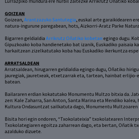
Lurrazpiko mundura ere hurbil zaitezke Arrikrutz Oñatiko koba
GOIZEAN
Goizean,
Arantzazuko Santutegia
,
euskal arte garaikidearen ere
natura-ingurune paregabean, hots, Aizkorri-Aratz Parke Natur
Bigarren geldialdia
Arrikrutz Oñatiko kobetan
egingo dugu. Kob
Gipuzkoako koba handienetako bat izanik, Euskadiko paisaia k
harkaitzean zizelkatutako koba hau Euskadiko ikerkuntza espel
ARRATSALDEAN
Arratsaldean, hirugarren geldialdia egingo dugu, Oñatiko hiri
jauregiak, jauretxeak, etxetzarrak eta, tartean, hainbat erlijio-
batean.
Bailararen erdian kokatutako Monumentu Multzo bitxia da. Jato
zen: Kale Zaharra, San Anton, Santa Marina eta Mendiko kalea,
Kultura Ondasuntzat sailkatuta dago, Monumentu Multzoaren 
Bisita hori egin ondoren, “Txokolateixia” txokolatearen Interp
Txokolategiaren egoitza zaharrean dago, eta bertan, Oñatik tx
azalduko dizuete.