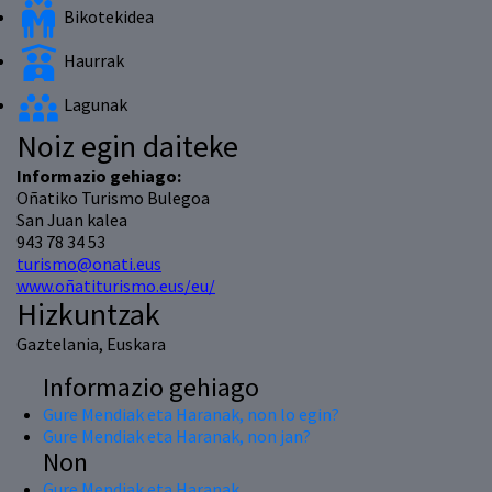
Bikotekidea
Haurrak
Lagunak
Noiz egin daiteke
Informazio gehiago:
Oñatiko Turismo Bulegoa
San Juan kalea
943 78 34 53
turismo@onati.eus
www.oñatiturismo.eus/eu/
Hizkuntzak
Gaztelania, Euskara
Informazio gehiago
Gure Mendiak eta Haranak, non lo egin?
Gure Mendiak eta Haranak, non jan?
Non
Gure Mendiak eta Haranak