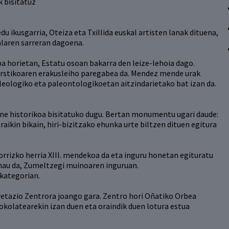
k bisitatuz
du ikusgarria, Oteiza eta Txillida euskal artisten lanak dituena,
alaren sarreran dagoena.
a horietan, Estatu osoan bakarra den leize-lehoia dago.
arstikoaren erakusleiho paregabea da. Mendez mende urak
eologiko eta paleontologikoetan aitzindarietako bat izan da.
gune historikoa bisitatuko dugu. Bertan monumentu ugari daude:
eraikin bikain, hiri-bizitzako ehunka urte biltzen dituen egitura
rrizko herria XIII. mendekoa da eta inguru honetan egituratu
 hau da, Zumeltzegi muinoaren inguruan.
kategorian.
retazio Zentrora joango gara. Zentro hori Oñatiko Orbea
okolatearekin izan duen eta oraindik duen lotura estua