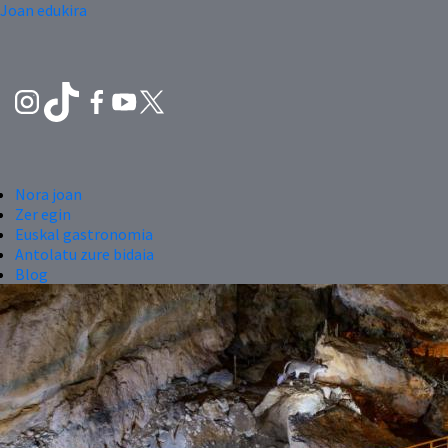
Joan edukira
Nora joan
Zer egin
Euskal gastronomia
Antolatu zure bidaia
Blog