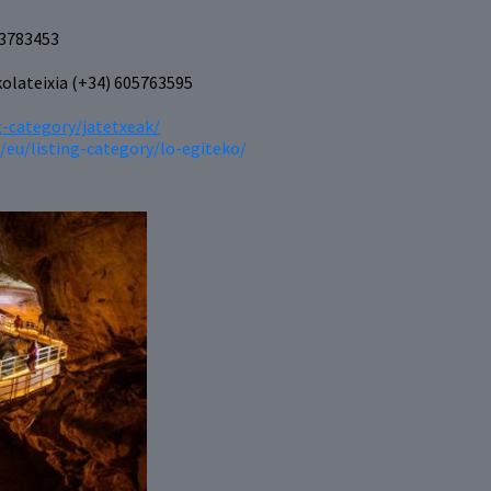
43783453
olateixia (+34) 605763595
g-category/jatetxeak/
/eu/listing-category/lo-egiteko/