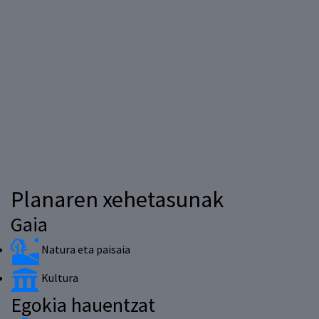
Planaren xehetasunak
Gaia
Natura eta paisaia
Kultura
Egokia hauentzat