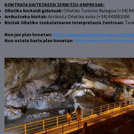
KONTRATA DAITEZKEEN ZERBITZU-ENPRESAK:
Oñatiko bisitaldi gidatuak:
Oñatiko Turismo Bulegoa (+34) 9
Arrikutzeko bisitak:
Arrikrutz Oñatiko koba (+34) 943081000
Bisitak Oñatiko txokolatearen Interpretazio Zentroan:
Txok
Non jan plan honetan:
http://www.oñatiturismo.eus/eu/listin
Non ostatu hartu plan honetan:
http://www.oñatiturismo.eus