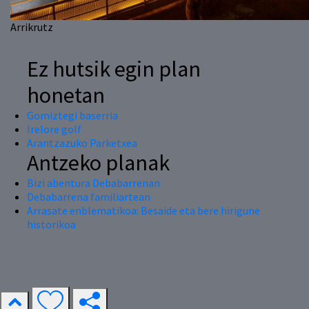
Arrikrutz
Ez hutsik egin plan
honetan
Gomiztegi baserria
Irelore golf
Arantzazuko Parketxea
Antzeko planak
Bizi abentura Debabarrenan
Debabarrena familiartean
Arrasate enblematikoa: Besaide eta bere hirigune
historikoa