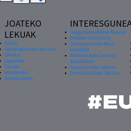
JOATEKO
INTERESGUNE
LEKUAK
Guggenheim Bilbao Museoa
Bizkaiko Zubi Esekia
Bilbao
Gasteizko Santa Maria
Gaztelugatxeko San Joan
katedrala
Lekeitio
Bilbaoko Alde Zaharra -
Laguardia
Zazpikaleak
Zumaia
Gasteizko alde zaharra
Hondarribia
Donostiako Alde Zaharra
Gernika-Lumo