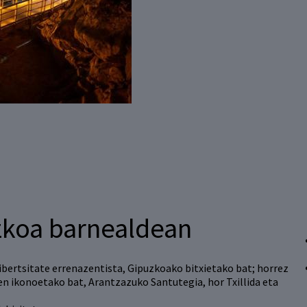
koa barnealdean
ertsitate errenazentista, Gipuzkoako bitxietako bat; horrez
en ikonoetako bat, Arantzazuko Santutegia, hor Txillida eta