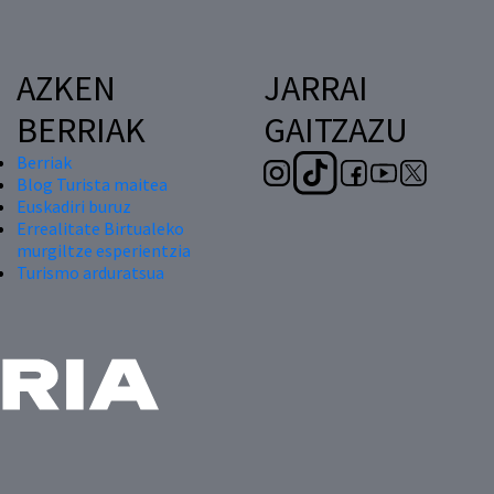
AZKEN
JARRAI
BERRIAK
GAITZAZU
Berriak
Blog Turista maitea
Euskadiri buruz
Errealitate Birtualeko
murgiltze esperientzia
Turismo arduratsua