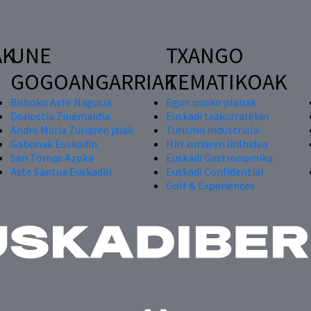
AK
UNE
TXANGO
GOGOANGARRIAK
TEMATIKOAK
Bilboko Aste Nagusia
Egun osoko planak
Donostia Zinemaldia
Euskadi txakurrarekin
Andre Maria Zuriaren jaiak
Turismo industriala
Gabonak Euskadin
Hiri zuriaren ibilbidea
San Tomas Azoka
Euskadi Gastronomika
Aste Santua Euskadin
Euskadi Confidential
Golf & Experiences