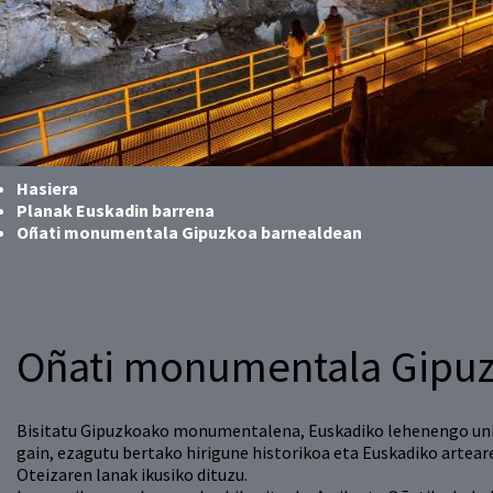
Hasiera
Planak Euskadin barrena
Oñati monumentala Gipuzkoa barnealdean
Oñati monumentala Gipuz
Bisitatu Gipuzkoako monumentalena, Euskadiko lehenengo unib
gain, ezagutu bertako hirigune historikoa eta Euskadiko artear
Oteizaren lanak ikusiko dituzu.