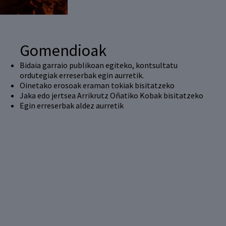
Gomendioak
Bidaia garraio publikoan egiteko, kontsultatu
ordutegiak erreserbak egin aurretik.
Oinetako erosoak eraman tokiak bisitatzeko
Jaka edo jertsea Arrikrutz Oñatiko Kobak bisitatzeko
Egin erreserbak aldez aurretik