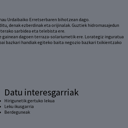
hau Urdaibaiko Erretserbaren bihotzean dago.
ditu, denak ezberdinak eta orijinalak. Guztiek hidromasajedun
terako sarbidea eta telebista ere.
rre gainean dagoen terraza-solariumetik ere. Lorategiz inguratua
ai bazkari handiak egiteko baita negozio bazkari txikientzako
Datu interesgarriak
Hirigunetik gertuko lekua
Leku ikusgarria
Berdeguneak