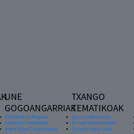
AK
UNE
TXANGO
GOGOANGARRIAK
TEMATIKOAK
Bilboko Aste Nagusia
Egun osoko planak
Donostia Zinemaldia
Euskadi txakurrarekin
Andre Maria Zuriaren jaiak
Turismo industriala