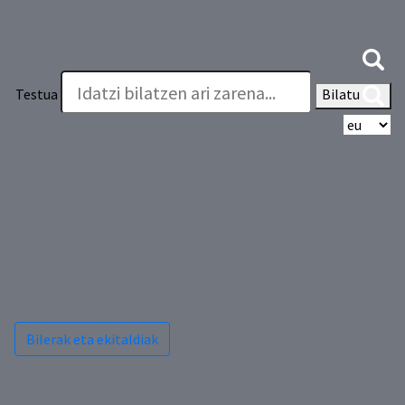
Testua
Bilatu
Hi
Bilerak eta ekitaldiak