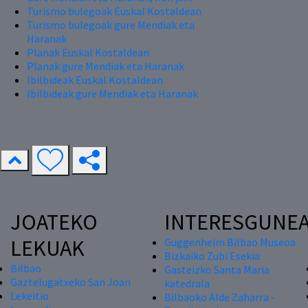
Turismo bulegoak Euskal Kostaldean
Turismo bulegoak gure Mendiak eta
Haranak
Planak Euskal Kostaldean
Planak gure Mendiak eta Haranak
Ibilbideak Euskal Kostaldean
Ibilbideak gure Mendiak eta Haranak
JOATEKO
INTERESGUNE
LEKUAK
Guggenheim Bilbao Museoa
Bizkaiko Zubi Esekia
Bilbao
Gasteizko Santa Maria
Gaztelugatxeko San Joan
katedrala
Lekeitio
Bilbaoko Alde Zaharra -