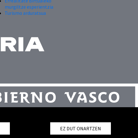
Errealitate Birtualeko
murgiltze esperientzia
Turismo arduratsua
T
EZ DUT ONARTZEN