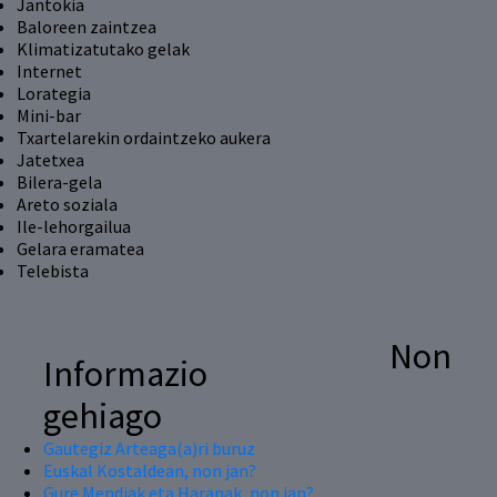
Jantokia
Baloreen zaintzea
Klimatizatutako gelak
Internet
Lorategia
Mini-bar
Txartelarekin ordaintzeko aukera
Jatetxea
Bilera-gela
Areto soziala
Ile-lehorgailua
Gelara eramatea
Telebista
Non
Informazio
gehiago
Gautegiz Arteaga(a)ri buruz
Euskal Kostaldean, non jan?
Gure Mendiak eta Haranak, non jan?