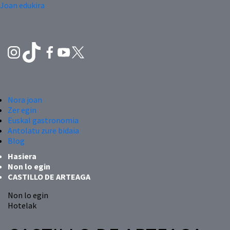
Joan edukira
Nora joan
Zer egin
Euskal gastronomia
Antolatu zure bidaia
Blog
Hasiera
Non lo egin
CASTILLO DE ARTEAGA
Non lo egin
Hotelak