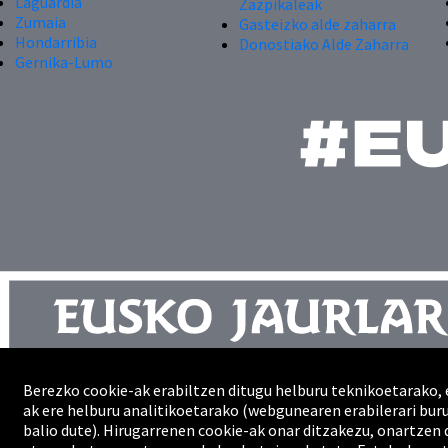
Laguardia
Zazpikaleak
Zumaia
Gasteizko alde zaharra
Hondarribia
Donostiako Alde Zaharra
Gernika-Lumo
Berezko cookie-ak erabiltzen ditugu helburu teknikoetarako, 
Kontaktua
ak ere helburu analitikoetarako (webgunearen erabilerari bu
Gunearen mapa
balio dute). Hirugarrenen cookie-ak onar ditzakezu, onartzen 
Profesionalak