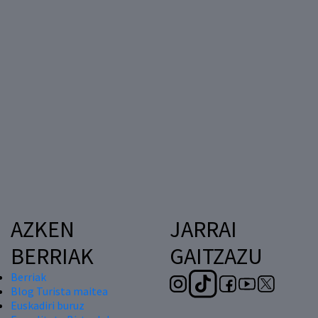
AZKEN
JARRAI
BERRIAK
GAITZAZU
Berriak
Blog Turista maitea
Euskadiri buruz