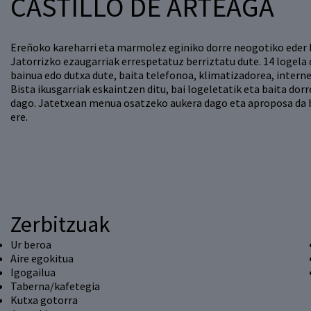
CASTILLO DE ARTEAGA
Ereñoko kareharri eta marmolez eginiko dorre neogotiko eder 
Jatorrizko ezaugarriak errespetatuz berriztatu dute. 14 logela 
bainua edo dutxa dute, baita telefonoa, klimatizadorea, interne
Bista ikusgarriak eskaintzen ditu, bai logeletatik eta baita do
dago. Jatetxean menua osatzeko aukera dago eta aproposa da b
ere.
Zerbitzuak
Ur beroa
Aire egokitua
Igogailua
Taberna/kafetegia
Kutxa gotorra