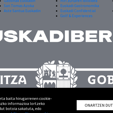
Gabonak Euskadin
Hiri zuriaren ibilbidea
San Tomas Azoka
Euskadi Gastronomika
Aste Santua Euskadin
Euskadi Confidential
Golf & Experiences
eta baita hirugarrenen cookie-
ruzko informazioa lortzeko
ONARTZEN DU
dut botoia sakatuta, edo