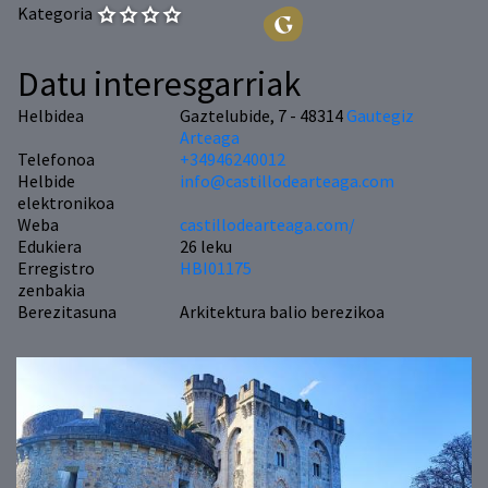
Kategoria
Datu interesgarriak
Helbidea
Gaztelubide, 7 - 48314
Gautegiz
Arteaga
Telefonoa
+34946240012
Helbide
info@castillodearteaga.com
elektronikoa
Weba
castillodearteaga.com/
Edukiera
26 leku
Erregistro
HBI01175
zenbakia
Berezitasuna
Arkitektura balio berezikoa