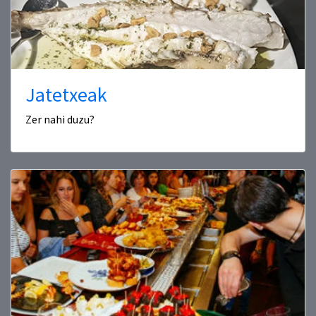
Jatetxeak
Zer nahi duzu?