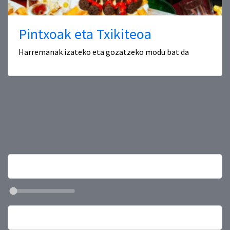
Pintxoak eta Txikiteoa
Harremanak izateko eta gozatzeko modu bat da