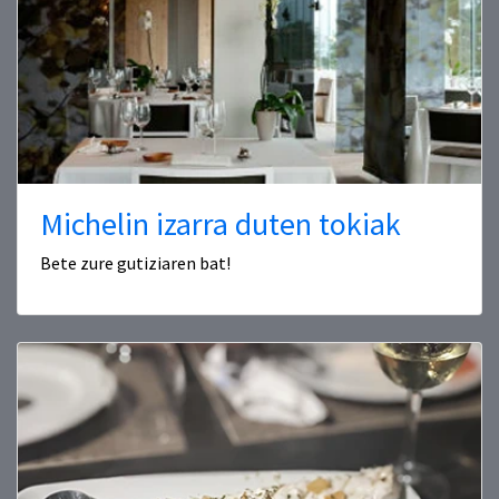
Michelin izarra duten tokiak
Bete zure gutiziaren bat!