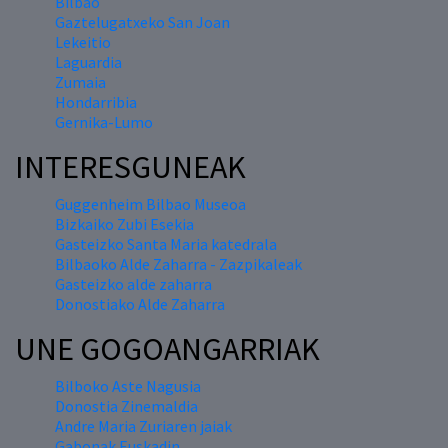
Bilbao
Gaztelugatxeko San Joan
Lekeitio
Laguardia
Zumaia
Hondarribia
Gernika-Lumo
INTERESGUNEAK
Guggenheim Bilbao Museoa
Bizkaiko Zubi Esekia
Gasteizko Santa Maria katedrala
Bilbaoko Alde Zaharra - Zazpikaleak
Gasteizko alde zaharra
Donostiako Alde Zaharra
UNE GOGOANGARRIAK
Bilboko Aste Nagusia
Donostia Zinemaldia
Andre Maria Zuriaren jaiak
Gabonak Euskadin