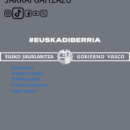
Kontaktua
Gunearen mapa
Profesionalak
Erabilerraztasuna
Lege-oharra