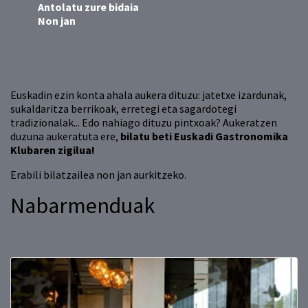
Antolatu zure bidaia
Non jan
Euskadin ezin konta ahala aukera dituzu: jatetxe izardunak,
sukaldaritza berrikoak, erretegi eta sagardotegi
tradizionalak... Edo nahiago dituzu pintxoak? Aukeratzen
duzuna aukeratuta ere,
bilatu beti Euskadi Gastronomika
Klubaren zigilua!
Erabili bilatzailea non jan aurkitzeko.
Nabarmenduak