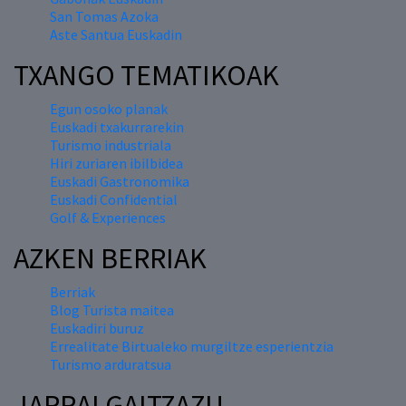
San Tomas Azoka
Aste Santua Euskadin
TXANGO TEMATIKOAK
Egun osoko planak
Euskadi txakurrarekin
Turismo industriala
Hiri zuriaren ibilbidea
Euskadi Gastronomika
Euskadi Confidential
Golf & Experiences
AZKEN BERRIAK
Berriak
Blog Turista maitea
Euskadiri buruz
Errealitate Birtualeko murgiltze esperientzia
Turismo arduratsua
JARRAI GAITZAZU