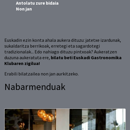
Antolatu zure bidaia
Non jan
Euskadin ezin konta ahala aukera dituzu: jatetxe izardunak,
sukaldaritza berrikoak, erretegi eta sagardotegi
tradizionalak... Edo nahiago dituzu pintxoak? Aukeratzen
duzuna aukeratuta ere,
bilatu beti Euskadi Gastronomika
Klubaren zigilua!
Erabili bilatzailea non jan aurkitzeko.
Nabarmenduak