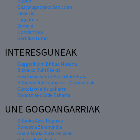
Bilbao
Gaztelugatxeko San Joan
Lekeitio
Laguardia
Zumaia
Hondarribia
Gernika-Lumo
INTERESGUNEAK
Guggenheim Bilbao Museoa
Bizkaiko Zubi Esekia
Gasteizko Santa Maria katedrala
Bilbaoko Alde Zaharra - Zazpikaleak
Gasteizko alde zaharra
Donostiako Alde Zaharra
UNE GOGOANGARRIAK
Bilboko Aste Nagusia
Donostia Zinemaldia
Andre Maria Zuriaren jaiak
Gabonak Euskadin