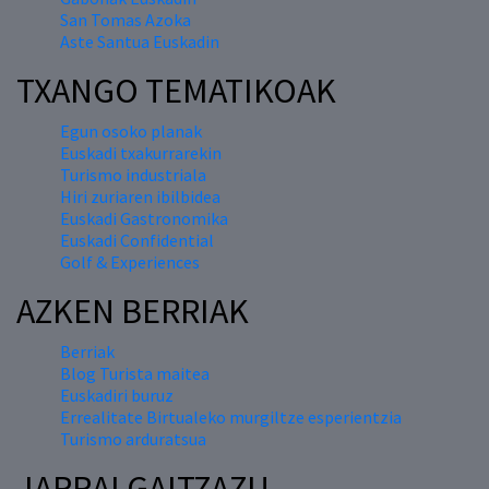
San Tomas Azoka
Aste Santua Euskadin
TXANGO TEMATIKOAK
Egun osoko planak
Euskadi txakurrarekin
Turismo industriala
Hiri zuriaren ibilbidea
Euskadi Gastronomika
Euskadi Confidential
Golf & Experiences
AZKEN BERRIAK
Berriak
Blog Turista maitea
Euskadiri buruz
Errealitate Birtualeko murgiltze esperientzia
Turismo arduratsua
JARRAI GAITZAZU