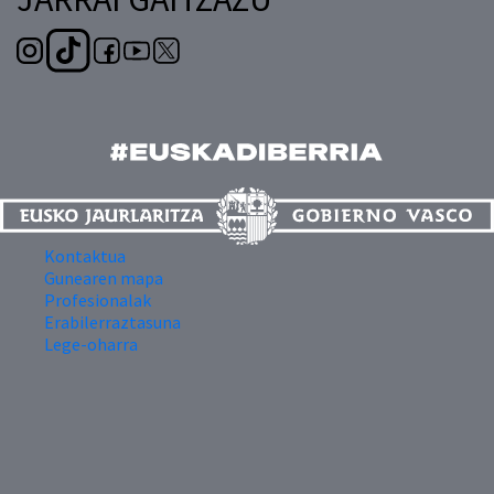
Kontaktua
Gunearen mapa
Profesionalak
Erabilerraztasuna
Lege-oharra