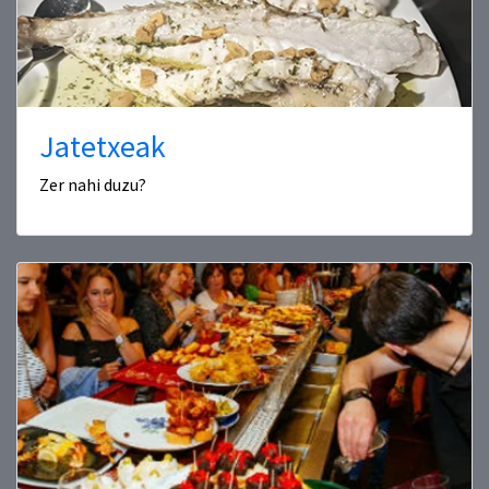
Jatetxeak
Zer nahi duzu?