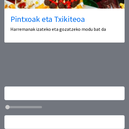
Pintxoak eta Txikiteoa
Harremanak izateko eta gozatzeko modu bat da