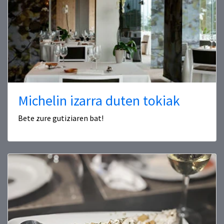
Michelin izarra duten tokiak
Bete zure gutiziaren bat!