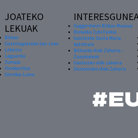
JOATEKO
INTERESGUNE
LEKUAK
Guggenheim Bilbao Museoa
Bizkaiko Zubi Esekia
Bilbao
Gasteizko Santa Maria
Gaztelugatxeko San Joan
katedrala
Lekeitio
Bilbaoko Alde Zaharra -
Laguardia
Zazpikaleak
Zumaia
Gasteizko alde zaharra
Hondarribia
Donostiako Alde Zaharra
Gernika-Lumo