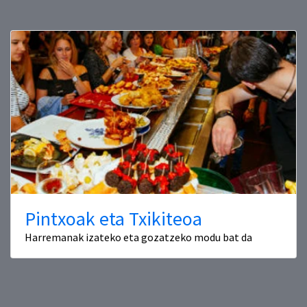
Pintxoak eta Txikiteoa
Harremanak izateko eta gozatzeko modu bat da