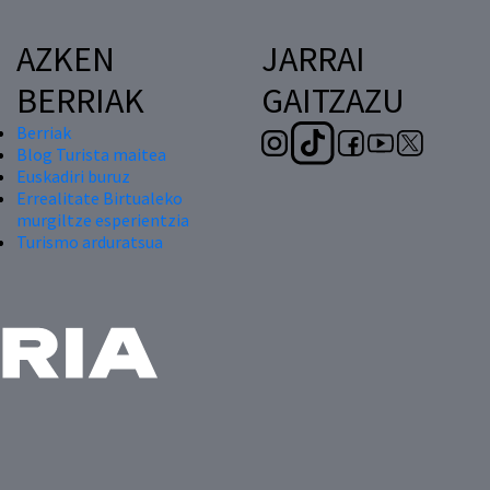
AZKEN
JARRAI
BERRIAK
GAITZAZU
Berriak
Blog Turista maitea
Euskadiri buruz
Errealitate Birtualeko
murgiltze esperientzia
Turismo arduratsua