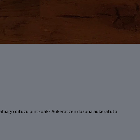
o nahiago dituzu pintxoak? Aukeratzen duzuna aukeratuta