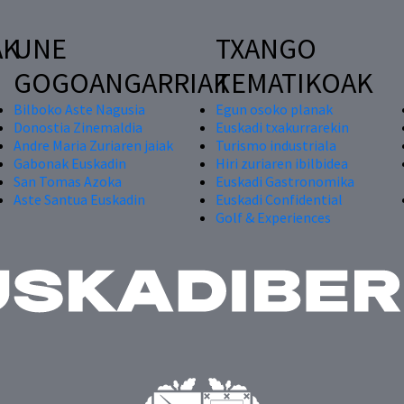
AK
UNE
TXANGO
GOGOANGARRIAK
TEMATIKOAK
Bilboko Aste Nagusia
Egun osoko planak
Donostia Zinemaldia
Euskadi txakurrarekin
Andre Maria Zuriaren jaiak
Turismo industriala
Gabonak Euskadin
Hiri zuriaren ibilbidea
San Tomas Azoka
Euskadi Gastronomika
Aste Santua Euskadin
Euskadi Confidential
Golf & Experiences