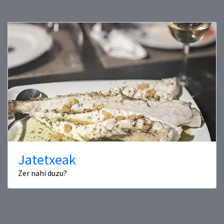
Jatetxeak
Zer nahi duzu?