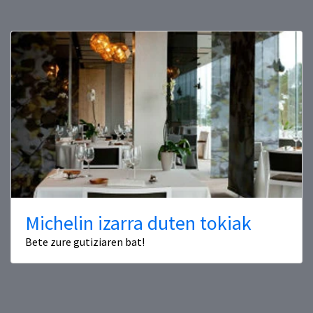
Michelin izarra duten tokiak
Bete zure gutiziaren bat!