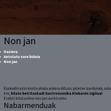
Non jan
Hasiera
Antolatu zure bidaia
Non jan
Euskadin ezin konta ahala aukera dituzu: jatetxe izardunak, suk
ere,
bilatu beti Euskadi Gastronomika Klubaren zigilua!
Erabili bilatzailea non jan aurkitzeko.
Nabarmenduak