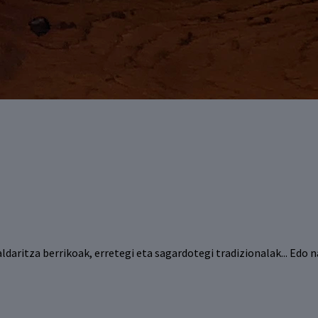
aldaritza berrikoak, erretegi eta sagardotegi tradizionalak... Ed