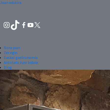
Joan edukira
Nora joan
Zer egin
Euskal gastronomia
Antolatu zure bidaia
Blog