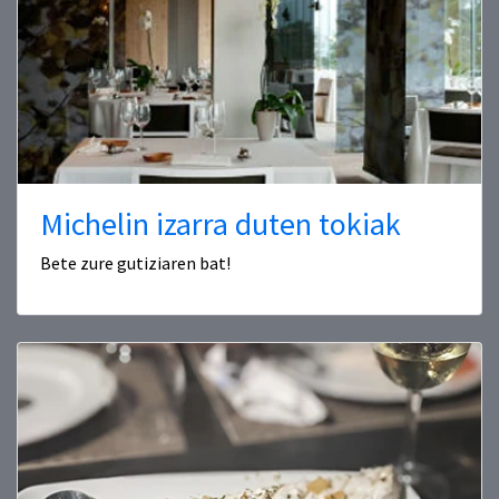
Michelin izarra duten tokiak
Bete zure gutiziaren bat!