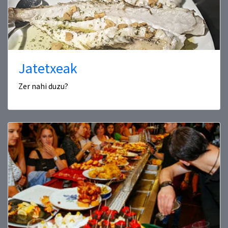
Jatetxeak
Zer nahi duzu?