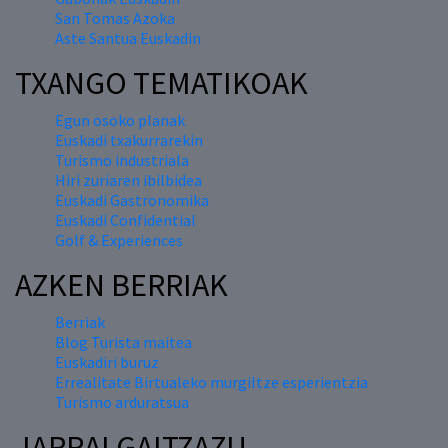
San Tomas Azoka
Aste Santua Euskadin
TXANGO TEMATIKOAK
Egun osoko planak
Euskadi txakurrarekin
Turismo industriala
Hiri zuriaren ibilbidea
Euskadi Gastronomika
Euskadi Confidential
Golf & Experiences
AZKEN BERRIAK
Berriak
Blog Turista maitea
Euskadiri buruz
Errealitate Birtualeko murgiltze esperientzia
Turismo arduratsua
JARRAI GAITZAZU