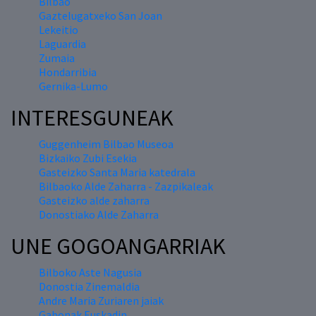
Bilbao
Gaztelugatxeko San Joan
Lekeitio
Laguardia
Zumaia
Hondarribia
Gernika-Lumo
INTERESGUNEAK
Guggenheim Bilbao Museoa
Bizkaiko Zubi Esekia
Gasteizko Santa Maria katedrala
Bilbaoko Alde Zaharra - Zazpikaleak
Gasteizko alde zaharra
Donostiako Alde Zaharra
UNE GOGOANGARRIAK
Bilboko Aste Nagusia
Donostia Zinemaldia
Andre Maria Zuriaren jaiak
Gabonak Euskadin