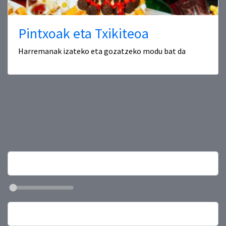
Pintxoak eta Txikiteoa
Harremanak izateko eta gozatzeko modu bat da