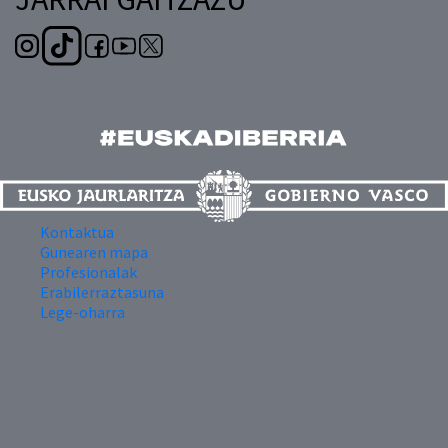
Kontaktua
Gunearen mapa
Profesionalak
Erabilerraztasuna
Lege-oharra