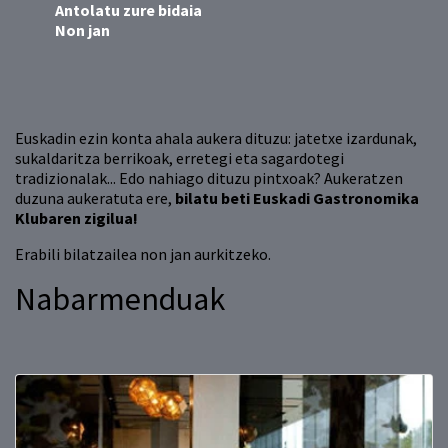
Antolatu zure bidaia
Non jan
Euskadin ezin konta ahala aukera dituzu: jatetxe izardunak,
sukaldaritza berrikoak, erretegi eta sagardotegi
tradizionalak... Edo nahiago dituzu pintxoak? Aukeratzen
duzuna aukeratuta ere,
bilatu beti Euskadi Gastronomika
Klubaren zigilua!
Erabili bilatzailea non jan aurkitzeko.
Nabarmenduak