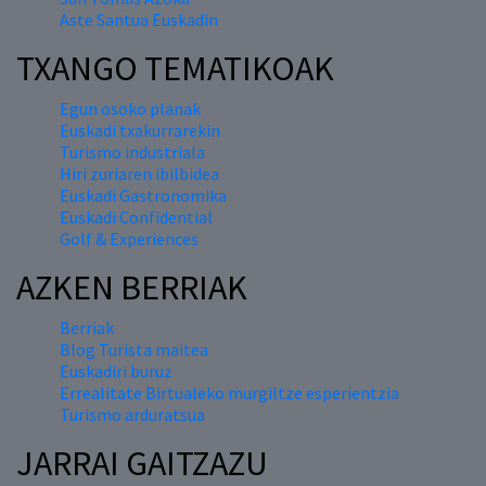
Aste Santua Euskadin
TXANGO TEMATIKOAK
Egun osoko planak
Euskadi txakurrarekin
Turismo industriala
Hiri zuriaren ibilbidea
Euskadi Gastronomika
Euskadi Confidential
Golf & Experiences
AZKEN BERRIAK
Berriak
Blog Turista maitea
Euskadiri buruz
Errealitate Birtualeko murgiltze esperientzia
Turismo arduratsua
JARRAI GAITZAZU