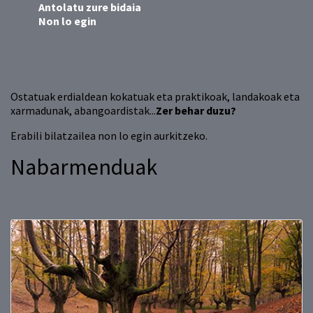
Antolatu zure bidaia
Non lo egin
Ostatuak erdialdean kokatuak eta praktikoak, landakoak eta
xarmadunak, abangoardistak...
Zer behar duzu?
Erabili bilatzailea non lo egin aurkitzeko.
Nabarmenduak