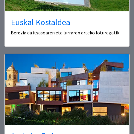
Euskal Kostaldea
Berezia da itsasoaren eta lurraren arteko loturagatik