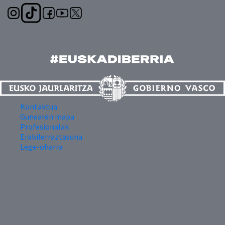
Kontaktua
Gunearen mapa
Profesionalak
Erabilerraztasuna
Lege-oharra