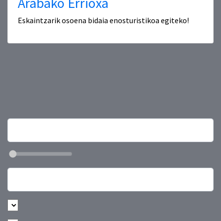
Arabako Errioxa
Eskaintzarik osoena bidaia enosturistikoa egiteko!