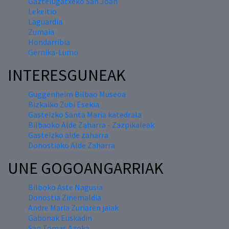
Gaztelugatxeko San Joan
Lekeitio
Laguardia
Zumaia
Hondarribia
Gernika-Lumo
INTERESGUNEAK
Guggenheim Bilbao Museoa
Bizkaiko Zubi Esekia
Gasteizko Santa Maria katedrala
Bilbaoko Alde Zaharra - Zazpikaleak
Gasteizko alde zaharra
Donostiako Alde Zaharra
UNE GOGOANGARRIAK
Bilboko Aste Nagusia
Donostia Zinemaldia
Andre Maria Zuriaren jaiak
Gabonak Euskadin
San Tomas Azoka