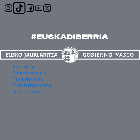
Kontaktua
Gunearen mapa
Profesionalak
Erabilerraztasuna
Lege-oharra