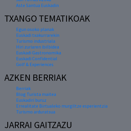
Aste Santua Euskadin
TXANGO TEMATIKOAK
Egun osoko planak
Euskadi txakurrarekin
Turismo industriala
Hiri zuriaren ibilbidea
Euskadi Gastronomika
Euskadi Confidential
Golf & Experiences
AZKEN BERRIAK
Berriak
Blog Turista maitea
Euskadiri buruz
Errealitate Birtualeko murgiltze esperientzia
Turismo arduratsua
JARRAI GAITZAZU