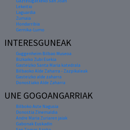
Gaztelugatxeko San Joan
Lekeitio
Laguardia
Zumaia
Hondarribia
Gernika-Lumo
INTERESGUNEAK
Guggenheim Bilbao Museoa
Bizkaiko Zubi Esekia
Gasteizko Santa Maria katedrala
Bilbaoko Alde Zaharra - Zazpikaleak
Gasteizko alde zaharra
Donostiako Alde Zaharra
UNE GOGOANGARRIAK
Bilboko Aste Nagusia
Donostia Zinemaldia
Andre Maria Zuriaren jaiak
Gabonak Euskadin
San Tomas Azoka