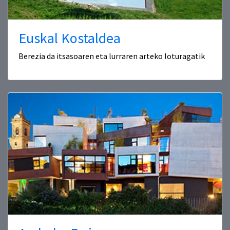
Euskal Kostaldea
Berezia da itsasoaren eta lurraren arteko loturagatik