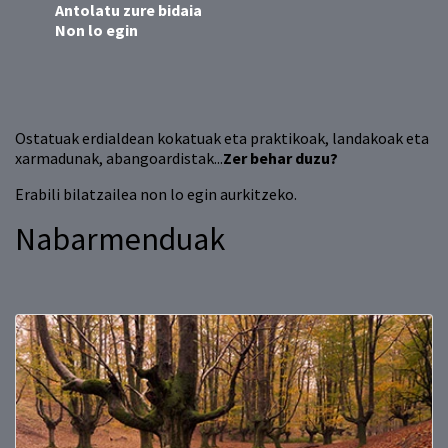
Antolatu zure bidaia
Non lo egin
Ostatuak erdialdean kokatuak eta praktikoak, landakoak eta
xarmadunak, abangoardistak...
Zer behar duzu?
Erabili bilatzailea non lo egin aurkitzeko.
Nabarmenduak