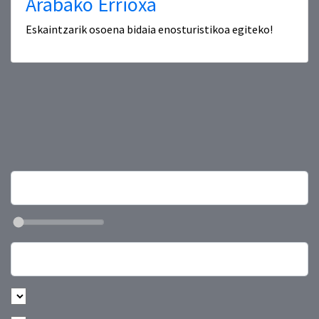
Arabako Errioxa
Eskaintzarik osoena bidaia enosturistikoa egiteko!