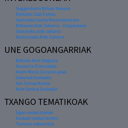
Guggenheim Bilbao Museoa
Bizkaiko Zubi Esekia
Gasteizko Santa Maria katedrala
Bilbaoko Alde Zaharra - Zazpikaleak
Gasteizko alde zaharra
Donostiako Alde Zaharra
UNE GOGOANGARRIAK
Bilboko Aste Nagusia
Donostia Zinemaldia
Andre Maria Zuriaren jaiak
Gabonak Euskadin
San Tomas Azoka
Aste Santua Euskadin
TXANGO TEMATIKOAK
Egun osoko planak
Euskadi txakurrarekin
Turismo industriala