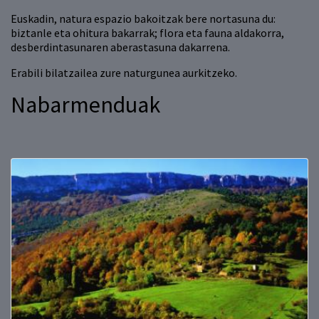
Euskadin, natura espazio bakoitzak bere nortasuna du:
biztanle eta ohitura bakarrak; flora eta fauna aldakorra,
desberdintasunaren aberastasuna dakarrena.
Erabili bilatzailea zure naturgunea aurkitzeko.
Nabarmenduak