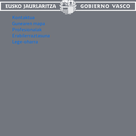
Kontaktua
Gunearen mapa
Profesionalak
Erabilerraztasuna
Lege-oharra