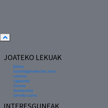
JOATEKO LEKUAK
Bilbao
Gaztelugatxeko San Joan
Lekeitio
Laguardia
Zumaia
Hondarribia
Gernika-Lumo
INTERESGUNEAK