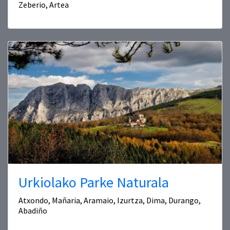
Zeberio, Artea
Urkiolako Parke Naturala
Atxondo, Mañaria, Aramaio, Izurtza, Dima, Durango,
Abadiño