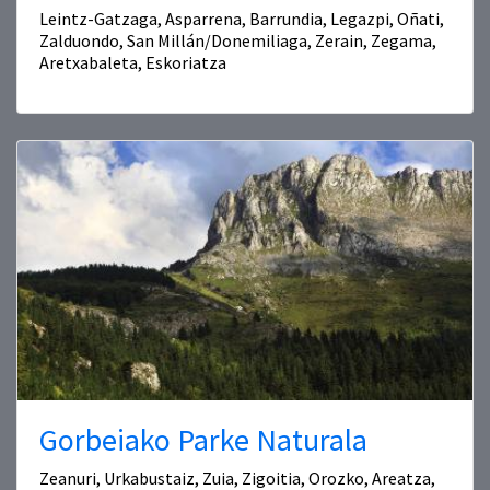
Leintz-Gatzaga, Asparrena, Barrundia, Legazpi, Oñati,
Zalduondo, San Millán/Donemiliaga, Zerain, Zegama,
Aretxabaleta, Eskoriatza
Gorbeiako Parke Naturala
Zeanuri, Urkabustaiz, Zuia, Zigoitia, Orozko, Areatza,