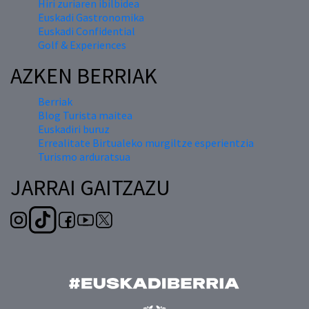
Hiri zuriaren ibilbidea
Euskadi Gastronomika
Euskadi Confidential
Golf & Experiences
AZKEN BERRIAK
Berriak
Blog Turista maitea
Euskadiri buruz
Errealitate Birtualeko murgiltze esperientzia
Turismo arduratsua
JARRAI GAITZAZU