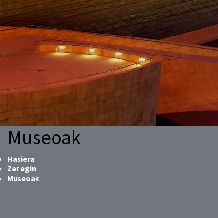
Museoak
Hasiera
Zer egin
Museoak