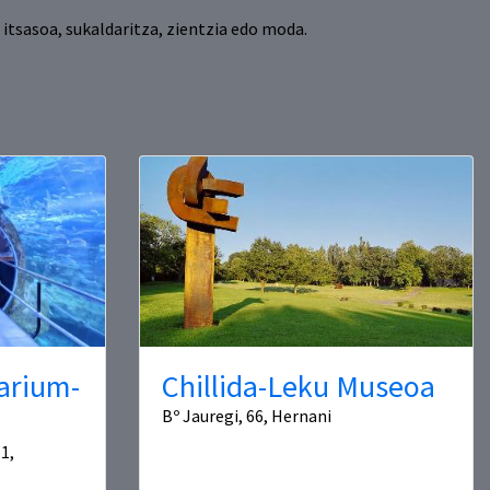
itsasoa, sukaldaritza, zientzia edo moda.
arium-
Chillida-Leku Museoa
Bº Jauregi, 66, Hernani
1,