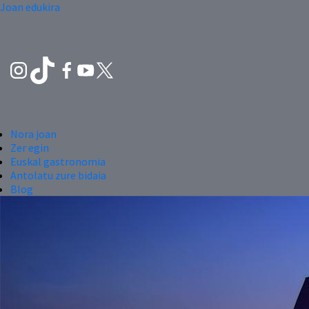
Joan edukira
Nora joan
Zer egin
Euskal gastronomia
Antolatu zure bidaia
Blog