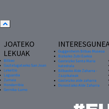
JOATEKO
INTERESGUNE
LEKUAK
Guggenheim Bilbao Museoa
Bizkaiko Zubi Esekia
Bilbao
Gasteizko Santa Maria
Gaztelugatxeko San Joan
katedrala
Lekeitio
Bilbaoko Alde Zaharra -
Laguardia
Zazpikaleak
Zumaia
Gasteizko alde zaharra
Hondarribia
Donostiako Alde Zaharra
Gernika-Lumo