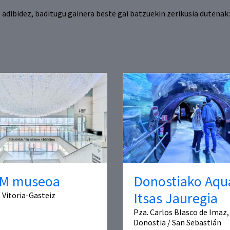
ibidez, baditugu gainera beste gai batzuekin zerikusia dutenak: 
M museoa
Donostiako Aqu
Itsas Jauregia
, Vitoria-Gasteiz
Pza. Carlos Blasco de Imaz, 
Donostia / San Sebastián