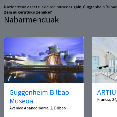
Nazioartean ospetsuak diren museoez gain, Guggenhein Bilbao ad
Zein aukeratuko zenuke?
Nabarmenduak
Guggenheim Bilbao
ARTIU
Museoa
Francia, 24
Avenida Abandoibarra, 2, Bilbao