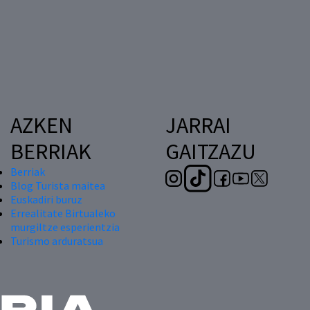
AZKEN
JARRAI
BERRIAK
GAITZAZU
Berriak
Blog Turista maitea
Euskadiri buruz
Errealitate Birtualeko
murgiltze esperientzia
Turismo arduratsua