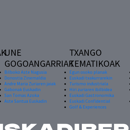
AK
UNE
TXANGO
GOGOANGARRIAK
TEMATIKOAK
Bilboko Aste Nagusia
Egun osoko planak
Donostia Zinemaldia
Euskadi txakurrarekin
Andre Maria Zuriaren jaiak
Turismo industriala
Gabonak Euskadin
Hiri zuriaren ibilbidea
San Tomas Azoka
Euskadi Gastronomika
Aste Santua Euskadin
Euskadi Confidential
Golf & Experiences