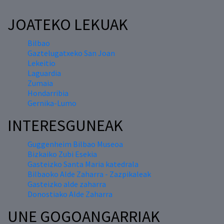
JOATEKO LEKUAK
Bilbao
Gaztelugatxeko San Joan
Lekeitio
Laguardia
Zumaia
Hondarribia
Gernika-Lumo
INTERESGUNEAK
Guggenheim Bilbao Museoa
Bizkaiko Zubi Esekia
Gasteizko Santa Maria katedrala
Bilbaoko Alde Zaharra - Zazpikaleak
Gasteizko alde zaharra
Donostiako Alde Zaharra
UNE GOGOANGARRIAK