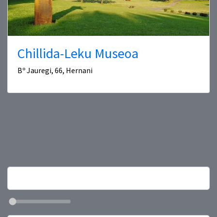
Chillida-Leku Museoa
Bº Jauregi, 66, Hernani