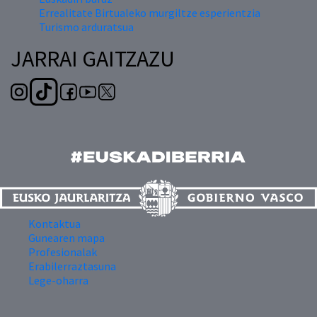
Errealitate Birtualeko murgiltze esperientzia
Turismo arduratsua
JARRAI GAITZAZU
Kontaktua
Gunearen mapa
Profesionalak
Erabilerraztasuna
Lege-oharra