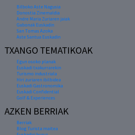
Bilboko Aste Nagusia
Donostia Zinemaldia
Andre Maria Zuriaren jaiak
Gabonak Euskadin
San Tomas Azoka
Aste Santua Euskadin
TXANGO TEMATIKOAK
Egun osoko planak
Euskadi txakurrarekin
Turismo industriala
Hiri zuriaren ibilbidea
Euskadi Gastronomika
Euskadi Confidential
Golf & Experiences
AZKEN BERRIAK
Berriak
Blog Turista maitea
Euskadiri buruz