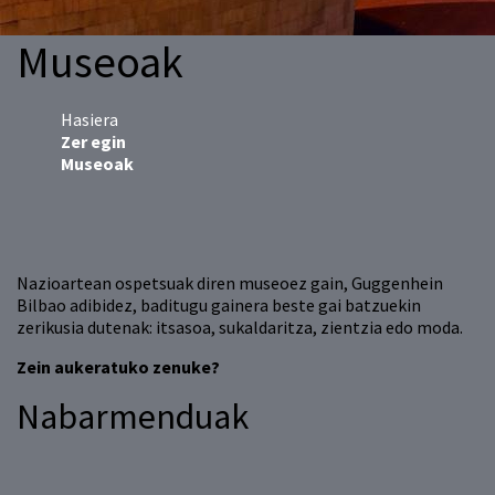
Museoak
Hasiera
Zer egin
Museoak
Nazioartean ospetsuak diren museoez gain, Guggenhein
Bilbao adibidez, baditugu gainera beste gai batzuekin
zerikusia dutenak: itsasoa, sukaldaritza, zientzia edo moda.
Zein aukeratuko zenuke?
Nabarmenduak