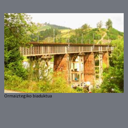
Ormaiztegiko biaduktua