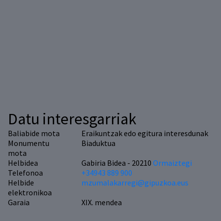
Datu interesgarriak
Baliabide mota
Eraikuntzak edo egitura interesdunak
Monumentu
Biaduktua
mota
Helbidea
Gabiria Bidea - 20210
Ormaiztegi
Telefonoa
+34943 889 900
Helbide
mzumalakarregi@gipuzkoa.eus
elektronikoa
Garaia
XIX. mendea