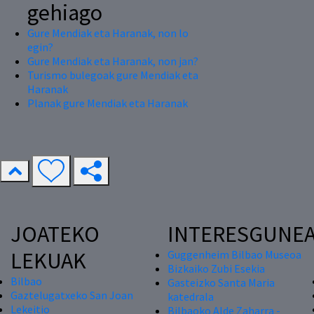
gehiago
Gure Mendiak eta Haranak, non lo
egin?
Gure Mendiak eta Haranak, non jan?
Turismo bulegoak gure Mendiak eta
Haranak
Planak gure Mendiak eta Haranak
JOATEKO
INTERESGUNE
LEKUAK
Guggenheim Bilbao Museoa
Bizkaiko Zubi Esekia
Bilbao
Gasteizko Santa Maria
Gaztelugatxeko San Joan
katedrala
Lekeitio
Bilbaoko Alde Zaharra -