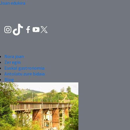
Joan edukira
Nora joan
Zer egin
Euskal gastronomia
Antolatu zure bidaia
Blog