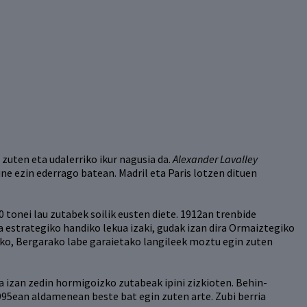
uten eta udalerriko ikur nagusia da.
Alexander Lavalley
ne ezin ederrago batean. Madril eta Paris lotzen dituen
 tonei lau zutabek soilik eusten diete. 1912an trenbide
ia estrategiko handiko lekua izaki, gudak izan dira Ormaiztegiko
ako, Bergarako labe garaietako langileek moztu egin zuten
a izan zedin hormigoizko zutabeak ipini zizkioten. Behin-
5ean aldamenean beste bat egin zuten arte. Zubi berria