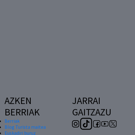
AZKEN
JARRAI
BERRIAK
GAITZAZU
Berriak
Blog Turista maitea
Euskadiri buruz