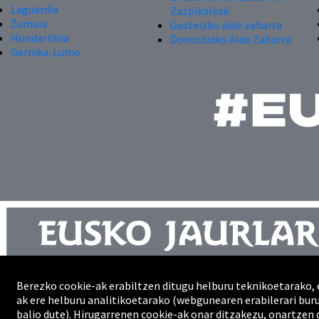
Laguardia
Zazpikaleak
Zumaia
Gasteizko alde zaharra
Hondarribia
Donostiako Alde Zaharra
Gernika-Lumo
Berezko cookie-ak erabiltzen ditugu helburu teknikoetarako, 
Kontaktua
ak ere helburu analitikoetarako (webgunearen erabilerari bu
Gunearen mapa
balio dute). Hirugarrenen cookie-ak onar ditzakezu, onartzen 