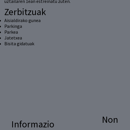
uztailaren 1ean estreinatu zuten.
Zerbitzuak
Aisialdirako gunea
Parkinga
Parkea
Jatetxea
Bisita gidatuak
Non
Informazio