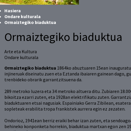
Hasiera
Ondare kulturala
Ormaiztegiko biaduktua
Ormaiztegiko biaduktua
Arte eta Kultura
Ondare kulturala
Ormaiztegiko biaduktua
1864ko abuztuaren 15ean inauguratu z
injineruak diseinatu zuen eta Eztanda ibaiaren gainean dago, gu
trenbideko obrarik garrantzitsuena da.
289 metroko luzera eta 34 metroko altuera ditu. Zubiaren 18.000
bikoitza ezarri zuten, eta 1928an elektrifikatu zuten. Garrantz
biaduktuaren etsai nagusiak. Espainiako Gerra Zibilean, esater
sopleteak erabilita tropa frankistek aurrera egin ez zezaten.
Ondorioz, 1941ean berriz eraiki behar izan zuten, eta sendoago
behineko konponketa horrekin, biaduktua martxan egon zen 199