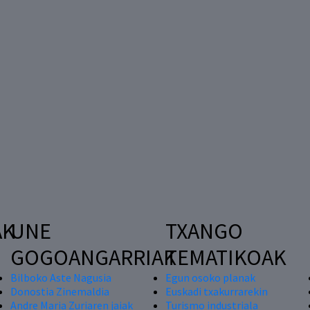
AK
UNE
TXANGO
GOGOANGARRIAK
TEMATIKOAK
Bilboko Aste Nagusia
Egun osoko planak
Donostia Zinemaldia
Euskadi txakurrarekin
Andre Maria Zuriaren jaiak
Turismo industriala