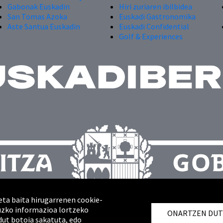
Gabonak Euskadin
Hiri zuriaren ibilbidea
San Tomas Azoka
Euskadi Gastronomika
Aste Santua Euskadin
Euskadi Confidential
Golf & Experiences
eta baita hirugarrenen cookie-
ruzko informazioa lortzeko
ONARTZEN DU
dut botoia sakatuta, edo