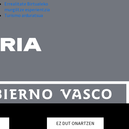
Errealitate Birtualeko
murgiltze esperientzia
Turismo arduratsua
T
EZ DUT ONARTZEN