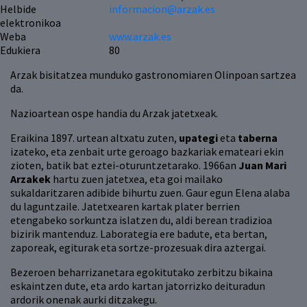
Helbide
informacion@arzak.es
elektronikoa
Weba
www.arzak.es
Edukiera
80
Arzak bisitatzea munduko gastronomiaren Olinpoan sartzea
da.
Nazioartean ospe handia du Arzak jatetxeak.
Eraikina 1897. urtean altxatu zuten,
upategi
eta
taberna
izateko, eta zenbait urte geroago bazkariak emateari ekin
zioten, batik bat eztei-oturuntzetarako. 1966an
Juan Mari
Arzakek
hartu zuen jatetxea, eta goi mailako
sukaldaritzaren adibide bihurtu zuen. Gaur egun Elena alaba
du laguntzaile. Jatetxearen kartak plater berrien
etengabeko sorkuntza islatzen du, aldi berean tradizioa
bizirik mantenduz. Laborategia ere badute, eta bertan,
zaporeak, egiturak eta sortze-prozesuak dira aztergai.
Bezeroen beharrizanetara egokitutako zerbitzu bikaina
eskaintzen dute, eta ardo kartan jatorrizko deituradun
ardorik onenak aurki ditzakegu.