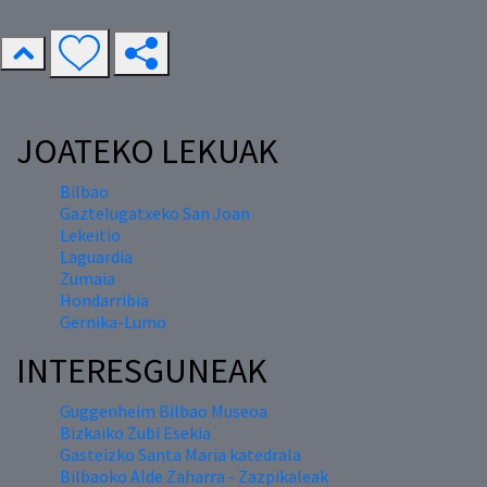
JOATEKO LEKUAK
Bilbao
Gaztelugatxeko San Joan
Lekeitio
Laguardia
Zumaia
Hondarribia
Gernika-Lumo
INTERESGUNEAK
Guggenheim Bilbao Museoa
Bizkaiko Zubi Esekia
Gasteizko Santa Maria katedrala
Bilbaoko Alde Zaharra - Zazpikaleak