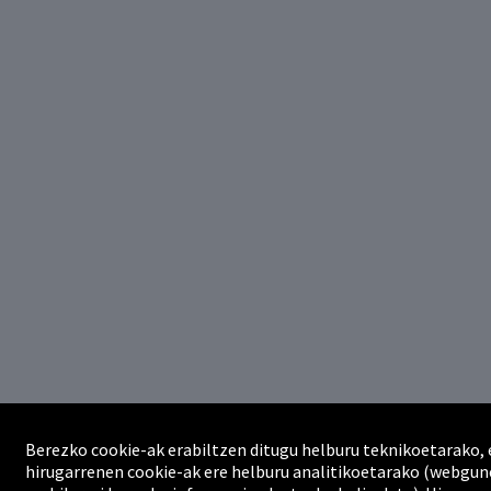
Berezko cookie-ak erabiltzen ditugu helburu teknikoetarako, 
hirugarrenen cookie-ak ere helburu analitikoetarako (webgu