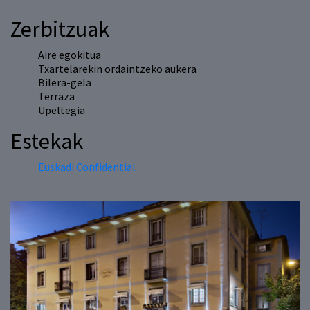
Zerbitzuak
Aire egokitua
Txartelarekin ordaintzeko aukera
Bilera-gela
Terraza
Upeltegia
Estekak
Euskadi Confidential