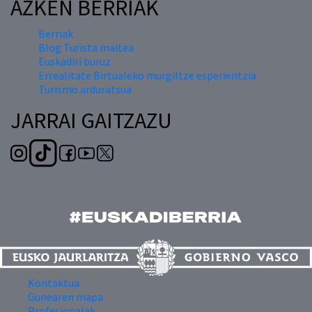
AZKEN BERRIAK
Berriak
Blog Turista maitea
Euskadiri buruz
Errealitate Birtualeko murgiltze esperientzia
Turismo arduratsua
JARRAI GAITZAZU
Kontaktua
Gunearen mapa
Profesionalak