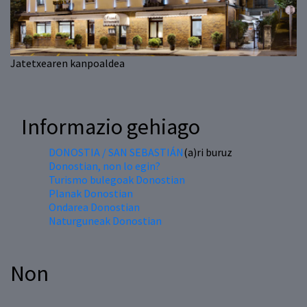
Jatetxearen kanpoaldea
Informazio gehiago
DONOSTIA / SAN SEBASTIÁN
(a)ri buruz
Donostian, non lo egin?
Turismo bulegoak Donostian
Planak Donostian
Ondarea Donostian
Naturguneak Donostian
Non