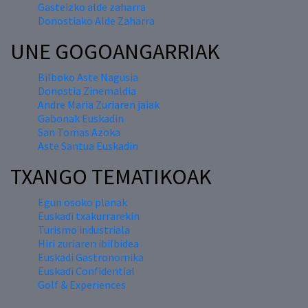
Gasteizko alde zaharra
Donostiako Alde Zaharra
UNE GOGOANGARRIAK
Bilboko Aste Nagusia
Donostia Zinemaldia
Andre Maria Zuriaren jaiak
Gabonak Euskadin
San Tomas Azoka
Aste Santua Euskadin
TXANGO TEMATIKOAK
Egun osoko planak
Euskadi txakurrarekin
Turismo industriala
Hiri zuriaren ibilbidea
Euskadi Gastronomika
Euskadi Confidential
Golf & Experiences