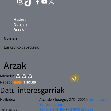
Hasiera
Non jan
Arzak
Non jan
Euskadiko Jatetxeak
Arzak
Michelin
Repsol
Datu interesgarriak
Helbidea
Alcalde Elosegui, 273 - 20015
Donostia /
San Sebastián
Telefonoa
+34943 278 465
/
+34943 285 593