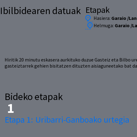
Etapak
Ibilbidearen datuak
Hasiera:
Garaio /La
Helmuga:
Garaio /L
Hiritik 20 minutu eskasera aurkituko duzue Gasteiz eta Bilbo ur
gasteiztarrek gehien bisitatzen dituzten aisiaguneetako bat da
Bideko etapak
Etapa 1:
Uribarri-Ganboako urtegia