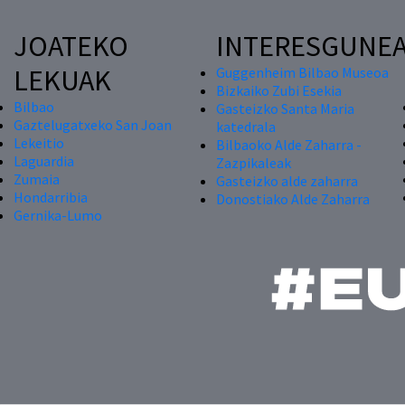
JOATEKO
INTERESGUNE
LEKUAK
Guggenheim Bilbao Museoa
Bizkaiko Zubi Esekia
Bilbao
Gasteizko Santa Maria
Gaztelugatxeko San Joan
katedrala
Lekeitio
Bilbaoko Alde Zaharra -
Laguardia
Zazpikaleak
Zumaia
Gasteizko alde zaharra
Hondarribia
Donostiako Alde Zaharra
Gernika-Lumo