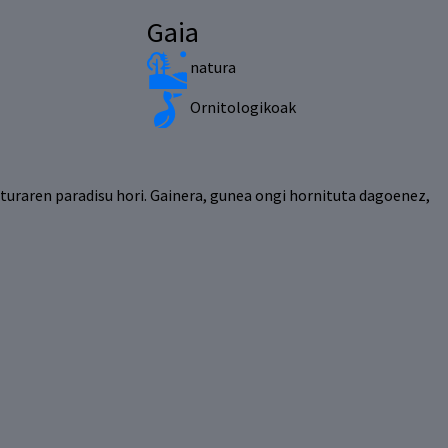
Gaia
natura
Ornitologikoak
aturaren paradisu hori. Gainera, gunea ongi hornituta dagoenez,