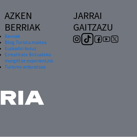
AZKEN
JARRAI
BERRIAK
GAITZAZU
Berriak
Blog Turista maitea
Euskadiri buruz
Errealitate Birtualeko
murgiltze esperientzia
Turismo arduratsua