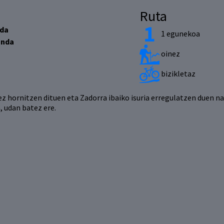
Ruta
nda
1 egunekoa
anda
oinez
bizikletaz
ez hornitzen dituen eta Zadorra ibaiko isuria erregulatzen duen n
, udan batez ere.