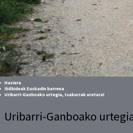
Hasiera
Ibilbideak Euskadin barrena
Uribarri-Ganboako urtegia, txakurrak uretara!
Uribarri-Ganboako urtegia