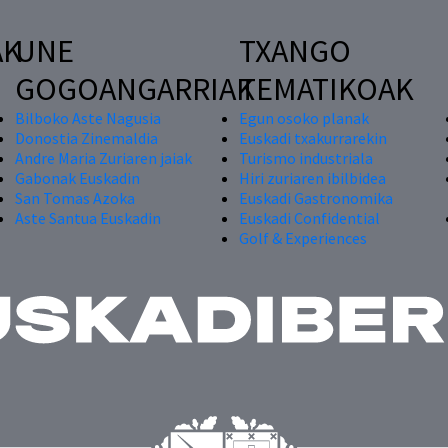
AK
UNE
TXANGO
GOGOANGARRIAK
TEMATIKOAK
Bilboko Aste Nagusia
Egun osoko planak
Donostia Zinemaldia
Euskadi txakurrarekin
Andre Maria Zuriaren jaiak
Turismo industriala
Gabonak Euskadin
Hiri zuriaren ibilbidea
San Tomas Azoka
Euskadi Gastronomika
Aste Santua Euskadin
Euskadi Confidential
Golf & Experiences