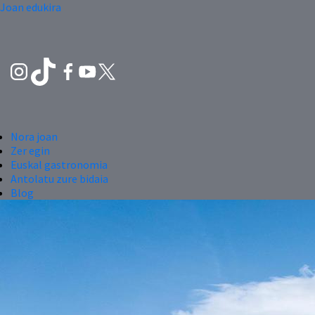
Joan edukira
Nora joan
Zer egin
Euskal gastronomia
Antolatu zure bidaia
Blog