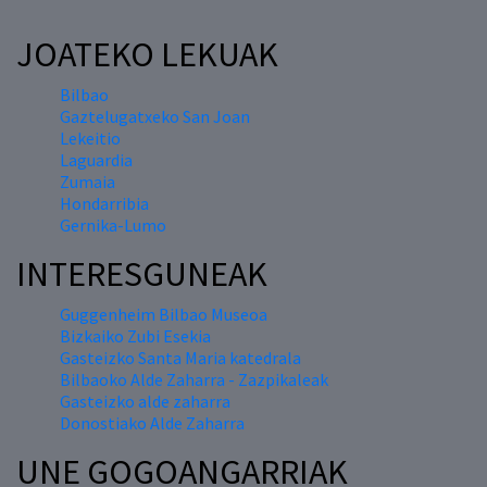
JOATEKO LEKUAK
Bilbao
Gaztelugatxeko San Joan
Lekeitio
Laguardia
Zumaia
Hondarribia
Gernika-Lumo
INTERESGUNEAK
Guggenheim Bilbao Museoa
Bizkaiko Zubi Esekia
Gasteizko Santa Maria katedrala
Bilbaoko Alde Zaharra - Zazpikaleak
Gasteizko alde zaharra
Donostiako Alde Zaharra
UNE GOGOANGARRIAK