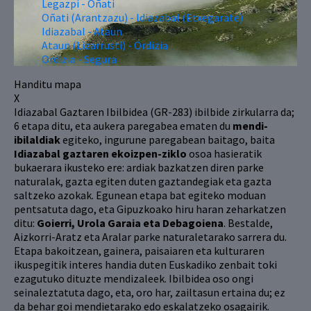
Legazpi - Oñati
Oñati (Arantzazu) - Idiazabal (Etxegarate)
Idiazabal - Ataun
Ataun (Lizarrusti) - Ordizia
Ordizia - Segura
Handitu mapa
X
Idiazabal Gaztaren Ibilbidea (GR-283) ibilbide zirkularra da;
6 etapa ditu, eta aukera paregabea ematen du
mendi-
ibilaldiak
egiteko, ingurune paregabean baitago, baita
Idiazabal gaztaren ekoizpen-ziklo
osoa hasieratik
bukaerara ikusteko ere: ardiak bazkatzen diren parke
naturalak, gazta egiten duten gaztandegiak eta gazta
saltzeko azokak. Egunean etapa bat egiteko moduan
pentsatuta dago, eta Gipuzkoako hiru haran zeharkatzen
ditu:
Goierri, Urola Garaia eta Debagoiena
. Bestalde,
Aizkorri-Aratz eta Aralar parke naturaletarako sarrera du.
Etapa bakoitzean, gainera, paisaiaren eta kulturaren
ikuspegitik interes handia duten Euskadiko zenbait toki
ezagutuko dituzte mendizaleek. Ibilbidea oso ongi
seinaleztatuta dago, eta, oro har, zailtasun ertaina du; ez
da behar goi mendietarako edo eskalatzeko osagairik.