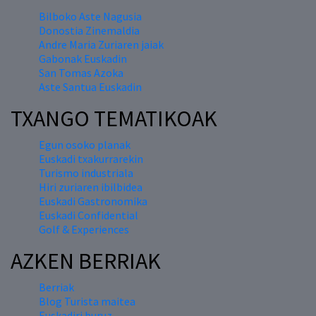
Bilboko Aste Nagusia
Donostia Zinemaldia
Andre Maria Zuriaren jaiak
Gabonak Euskadin
San Tomas Azoka
Aste Santua Euskadin
TXANGO TEMATIKOAK
Egun osoko planak
Euskadi txakurrarekin
Turismo industriala
Hiri zuriaren ibilbidea
Euskadi Gastronomika
Euskadi Confidential
Golf & Experiences
AZKEN BERRIAK
Berriak
Blog Turista maitea
Euskadiri buruz