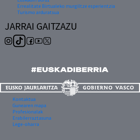
Errealitate Birtualeko murgiltze esperientzia
Turismo arduratsua
JARRAI GAITZAZU
Kontaktua
Gunearen mapa
Profesionalak
Erabilerraztasuna
Lege-oharra