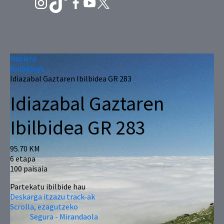
Hasiera
Ibilbideak
Idiazabal Gaztaren Ibilbidea GR 283
Idiazabal Gaztaren
Ibilbidea GR 283
95.70 KM
6 etapa
100 paisaia
Partekatu ibilbide hau
Deskarga itzazu track-ak
Scrolla, ezagutzeko
Segura - Mirandaola