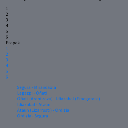
1
2
3
4
5
6
Etapak
1
2
3
4
5
6
Segura - Mirandaola
Legazpi - Oñati
Oñati (Arantzazu) - Idiazabal (Etxegarate)
Idiazabal - Ataun
Ataun (Lizarrusti) - Ordizia
Ordizia - Segura