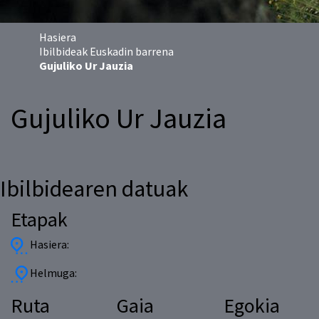
Hasiera
Ibilbideak Euskadin barrena
Gujuliko Ur Jauzia
Gujuliko Ur Jauzia
Ibilbidearen datuak
Etapak
Hasiera:
Helmuga:
Ruta
Gaia
Egokia