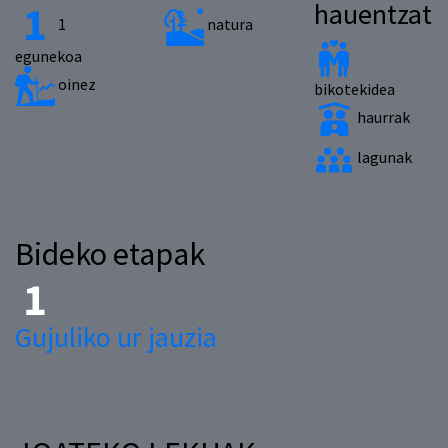
hauentzat
1
natura
egunekoa
oinez
bikotekidea
haurrak
lagunak
Bideko etapak
Gujuliko ur jauzia