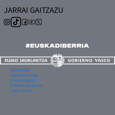
JARRAI GAITZAZU
Kontaktua
Gunearen mapa
Profesionalak
Erabilerraztasuna
Lege-oharra