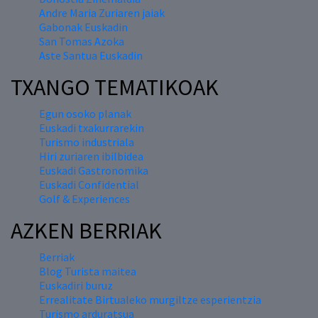
Andre Maria Zuriaren jaiak
Gabonak Euskadin
San Tomas Azoka
Aste Santua Euskadin
TXANGO TEMATIKOAK
Egun osoko planak
Euskadi txakurrarekin
Turismo industriala
Hiri zuriaren ibilbidea
Euskadi Gastronomika
Euskadi Confidential
Golf & Experiences
AZKEN BERRIAK
Berriak
Blog Turista maitea
Euskadiri buruz
Errealitate Birtualeko murgiltze esperientzia
Turismo arduratsua