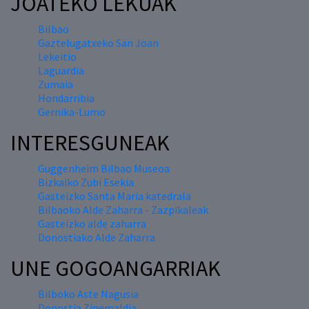
JOATEKO LEKUAK
Bilbao
Gaztelugatxeko San Joan
Lekeitio
Laguardia
Zumaia
Hondarribia
Gernika-Lumo
INTERESGUNEAK
Guggenheim Bilbao Museoa
Bizkaiko Zubi Esekia
Gasteizko Santa Maria katedrala
Bilbaoko Alde Zaharra - Zazpikaleak
Gasteizko alde zaharra
Donostiako Alde Zaharra
UNE GOGOANGARRIAK
Bilboko Aste Nagusia
Donostia Zinemaldia