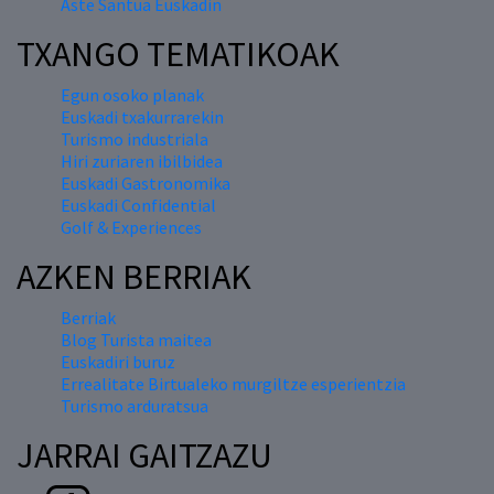
Aste Santua Euskadin
TXANGO TEMATIKOAK
Egun osoko planak
Euskadi txakurrarekin
Turismo industriala
Hiri zuriaren ibilbidea
Euskadi Gastronomika
Euskadi Confidential
Golf & Experiences
AZKEN BERRIAK
Berriak
Blog Turista maitea
Euskadiri buruz
Errealitate Birtualeko murgiltze esperientzia
Turismo arduratsua
JARRAI GAITZAZU