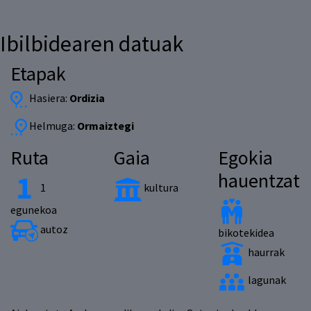
Ibilbidearen datuak
Etapak
Hasiera:
Ordizia
Helmuga:
Ormaiztegi
Ruta
Gaia
Egokia
hauentzat
1
kultura
egunekoa
autoz
bikotekidea
haurrak
lagunak