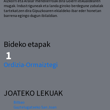
Aizkorri eta Aralar mendilerroak dira Goierri eskualdearen
mugak. Industriguneak eta landa giroko berdegune zabalak
tartekatzen dira Gipuzkoaren ekialdeko ibar eder honetan
barrena egingo dugun ibilaldian.
Bideko etapak
Ordizia-Ormaiztegi
JOATEKO LEKUAK
Bilbao
Gaztelugatxeko San Joan