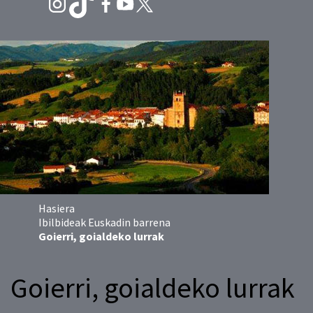
Hasiera
Ibilbideak Euskadin barrena
Goierri, goialdeko lurrak
Goierri, goialdeko lurrak