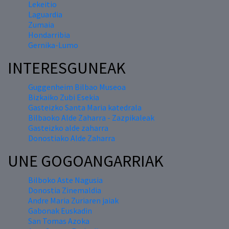
Lekeitio
Laguardia
Zumaia
Hondarribia
Gernika-Lumo
INTERESGUNEAK
Guggenheim Bilbao Museoa
Bizkaiko Zubi Esekia
Gasteizko Santa Maria katedrala
Bilbaoko Alde Zaharra - Zazpikaleak
Gasteizko alde zaharra
Donostiako Alde Zaharra
UNE GOGOANGARRIAK
Bilboko Aste Nagusia
Donostia Zinemaldia
Andre Maria Zuriaren jaiak
Gabonak Euskadin
San Tomas Azoka