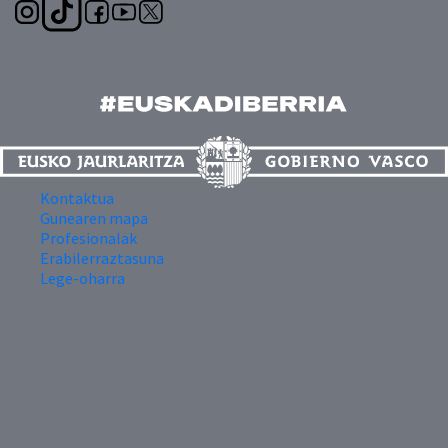
Kontaktua
Gunearen mapa
Profesionalak
Erabilerraztasuna
Lege-oharra