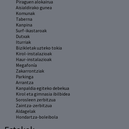
Piraguen alokairua
Aisialdirako gunea
Komunak
Taberna
Kanpina
Surf-ikastaroak
Dutxak
Iturriak
Bizikletak uzteko tokia
Kirol-instalazioak
Haur-instalazioak
Megafonía
Zakarrontziak
Parkinga
Arrantza
Kanpaldia egiteko debekua
Kirol eta gimnasia ibilbidea
Sorosleen zerbitzua
Zaintza-zerbitzua
Aldagelak
Hondartza-boleibola