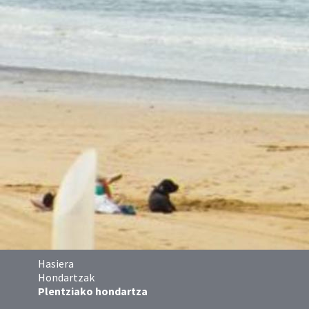
Hasiera
Hondartzak
Plentziako hondartza