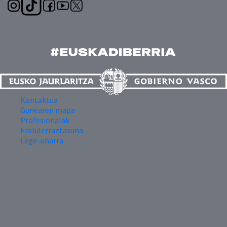
Kontaktua
Gunearen mapa
Profesionalak
Erabilerraztasuna
Lege-oharra