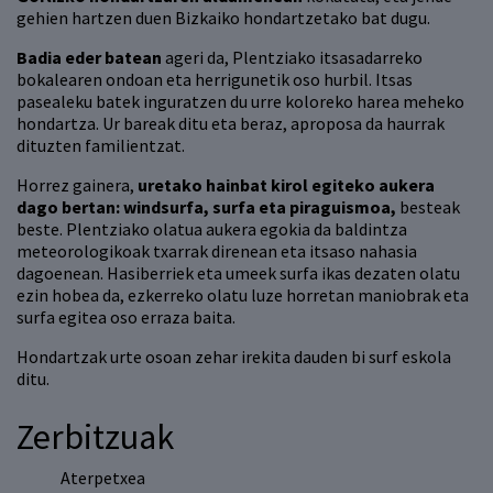
gehien hartzen duen Bizkaiko hondartzetako bat dugu.
Badia eder batean
ageri da, Plentziako itsasadarreko
bokalearen ondoan eta herrigunetik oso hurbil. Itsas
pasealeku batek inguratzen du urre koloreko harea meheko
hondartza. Ur bareak ditu eta beraz, aproposa da haurrak
dituzten familientzat.
Horrez gainera,
uretako hainbat kirol egiteko aukera
dago bertan: windsurfa, surfa eta piraguismoa,
besteak
beste. Plentziako olatua aukera egokia da baldintza
meteorologikoak txarrak direnean eta itsaso nahasia
dagoenean. Hasiberriek eta umeek surfa ikas dezaten olatu
ezin hobea da, ezkerreko olatu luze horretan maniobrak eta
surfa egitea oso erraza baita.
Hondartzak urte osoan zehar irekita dauden bi surf eskola
ditu.
Zerbitzuak
Aterpetxea