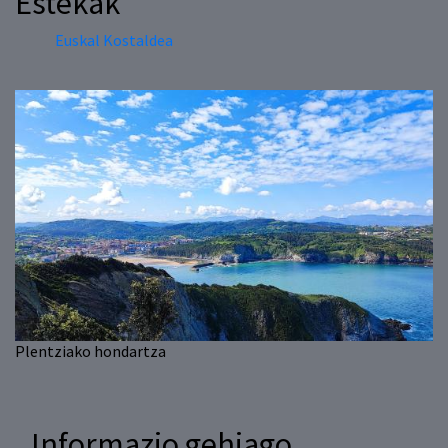
Estekak
Euskal Kostaldea
Plentziako hondartza
Informazio gehiago