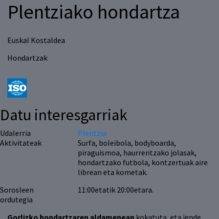
Plentziako hondartza
Euskal Kostaldea
Hondartzak
Datu interesgarriak
Udalerria
Plentzia
Aktivitateak
Surfa, boleibola, bodyboarda,
piraguismoa, haurrentzako jolasak,
hondartzako futbola, kontzertuak aire
librean eta kometak.
Sorosleen
11:00etatik 20:00etara.
ordutegia
Gorlizko hondartzaren aldamenean
kokatuta, eta jende