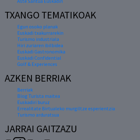
Aste Santua Euskadin
TXANGO TEMATIKOAK
Egun osoko planak
Euskadi txakurrarekin
Turismo industriala
Hiri zuriaren ibilbidea
Euskadi Gastronomika
Euskadi Confidential
Golf & Experiences
AZKEN BERRIAK
Berriak
Blog Turista maitea
Euskadiri buruz
Errealitate Birtualeko murgiltze esperientzia
Turismo arduratsua
JARRAI GAITZAZU