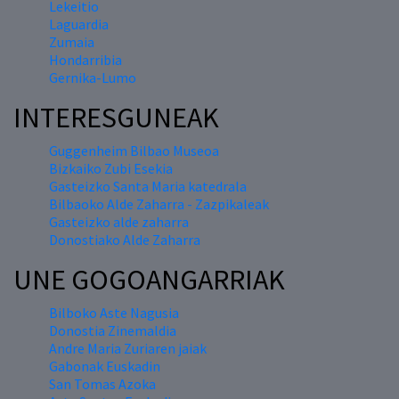
Lekeitio
Laguardia
Zumaia
Hondarribia
Gernika-Lumo
INTERESGUNEAK
Guggenheim Bilbao Museoa
Bizkaiko Zubi Esekia
Gasteizko Santa Maria katedrala
Bilbaoko Alde Zaharra - Zazpikaleak
Gasteizko alde zaharra
Donostiako Alde Zaharra
UNE GOGOANGARRIAK
Bilboko Aste Nagusia
Donostia Zinemaldia
Andre Maria Zuriaren jaiak
Gabonak Euskadin
San Tomas Azoka