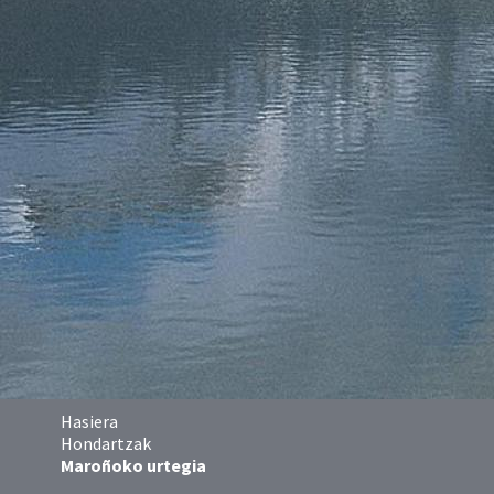
Hasiera
Hondartzak
Maroñoko urtegia