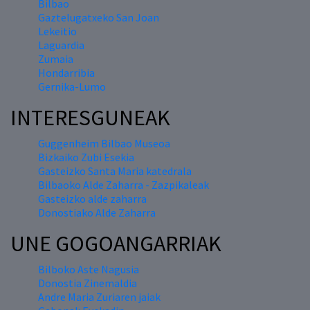
Bilbao
Gaztelugatxeko San Joan
Lekeitio
Laguardia
Zumaia
Hondarribia
Gernika-Lumo
INTERESGUNEAK
Guggenheim Bilbao Museoa
Bizkaiko Zubi Esekia
Gasteizko Santa Maria katedrala
Bilbaoko Alde Zaharra - Zazpikaleak
Gasteizko alde zaharra
Donostiako Alde Zaharra
UNE GOGOANGARRIAK
Bilboko Aste Nagusia
Donostia Zinemaldia
Andre Maria Zuriaren jaiak