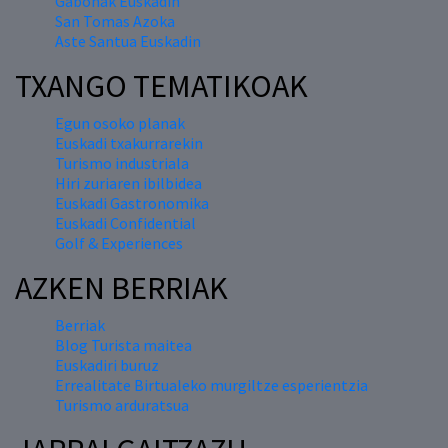
Gabonak Euskadin
San Tomas Azoka
Aste Santua Euskadin
TXANGO TEMATIKOAK
Egun osoko planak
Euskadi txakurrarekin
Turismo industriala
Hiri zuriaren ibilbidea
Euskadi Gastronomika
Euskadi Confidential
Golf & Experiences
AZKEN BERRIAK
Berriak
Blog Turista maitea
Euskadiri buruz
Errealitate Birtualeko murgiltze esperientzia
Turismo arduratsua