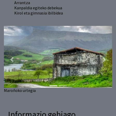
Arrantza
Kanpaldia egiteko debekua
Kirol eta gimnasia ibilbidea
Previous
Next
Maroñoko urtegia
Informazio gehiago