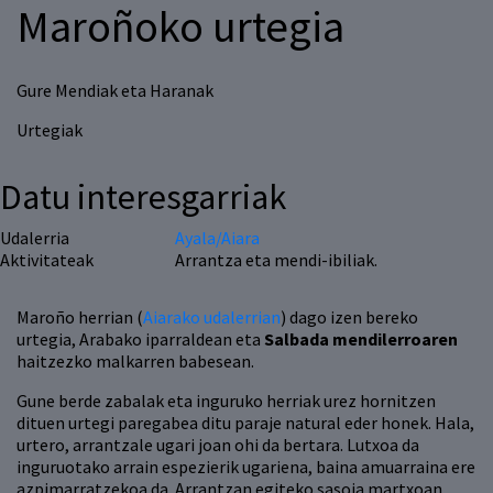
Maroñoko urtegia
Gure Mendiak eta Haranak
Urtegiak
Datu interesgarriak
Udalerria
Ayala/Aiara
Aktivitateak
Arrantza eta mendi-ibiliak.
Maroño herrian (
Aiarako udalerrian
) dago izen bereko
urtegia, Arabako iparraldean eta
Salbada mendilerroaren
haitzezko malkarren babesean.
Gune berde zabalak eta inguruko herriak urez hornitzen
dituen urtegi paregabea ditu paraje natural eder honek. Hala,
urtero, arrantzale ugari joan ohi da bertara. Lutxoa da
inguruotako arrain espezierik ugariena, baina amuarraina ere
azpimarratzekoa da. Arrantzan egiteko sasoia martxoan