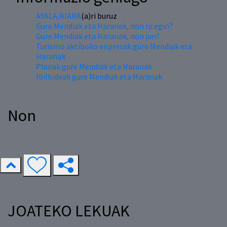
AYALA/AIARA
(a)ri buruz
Gure Mendiak eta Haranak, non lo egin?
Gure Mendiak eta Haranak, non jan?
Turismo aktiboko enpresak gure Mendiak eta
Haranak
Planak gure Mendiak eta Haranak
Ibilbideak gure Mendiak eta Haranak
Non
JOATEKO LEKUAK