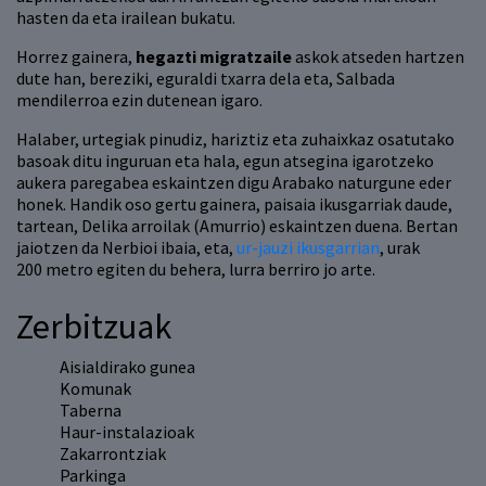
hasten da eta irailean bukatu.
Horrez gainera,
hegazti migratzaile
askok atseden hartzen
dute han, bereziki, eguraldi txarra dela eta, Salbada
mendilerroa ezin dutenean igaro.
Halaber, urtegiak pinudiz, hariztiz eta zuhaixkaz osatutako
basoak ditu inguruan eta hala, egun atsegina igarotzeko
aukera paregabea eskaintzen digu Arabako naturgune eder
honek. Handik oso gertu gainera, paisaia ikusgarriak daude,
tartean, Delika arroilak (Amurrio) eskaintzen duena. Bertan
jaiotzen da Nerbioi ibaia, eta,
ur-jauzi ikusgarrian
, urak
200 metro egiten du behera, lurra berriro jo arte.
Zerbitzuak
Aisialdirako gunea
Komunak
Taberna
Haur-instalazioak
Zakarrontziak
Parkinga