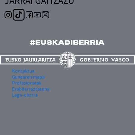
JARRAI GAITZAZU
Kontaktua
Gunearen mapa
Profesionalak
Erabilerraztasuna
Lege-oharra