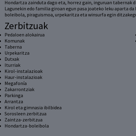
Hondartza zainduta dago eta, horrez gain, inguruan tabernak di
Lagunekin edo familia giroan egun pasa joateko leku aparta da 
boleibola, piraguismoa, urpekaritza eta winsurfa egin ditzakeg
Zerbitzuak
Pedaloen alokairua
Komunak
Taberna
Urpekaritza
Dutxak
Iturriak
Kirol-instalazioak
Haur-instalazioak
Megafonía
Zakarrontziak
Parkinga
Arrantza
Kirol eta gimnasia ibilbidea
Sorosleen zerbitzua
Zaintza-zerbitzua
Hondartza-boleibola