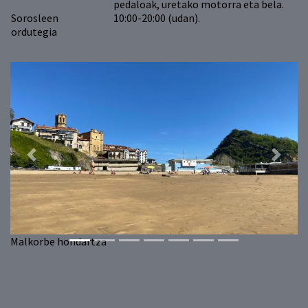
pedaloak, uretako motorra eta bela.
Sorosleen
10:00-20:00 (udan).
ordutegia
Previous
Next
Malkorbe hondartza