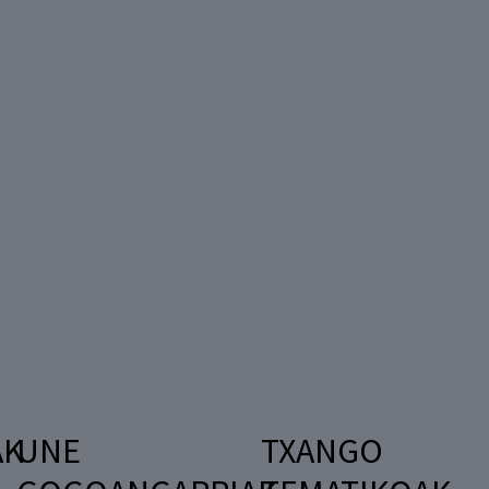
AK
UNE
TXANGO