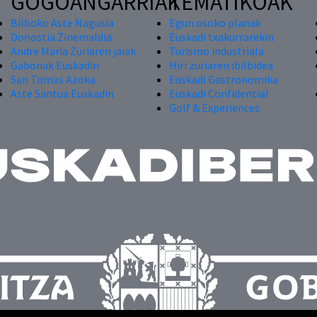
GOGOANGARRIAK
TEMATIKOAK
Bilboko Aste Nagusia
Egun osoko planak
Donostia Zinemaldia
Euskadi txakurrarekin
Andre Maria Zuriaren jaiak
Turismo industriala
Gabonak Euskadin
Hiri zuriaren ibilbidea
San Tomas Azoka
Euskadi Gastronomika
Aste Santua Euskadin
Euskadi Confidential
Golf & Experiences