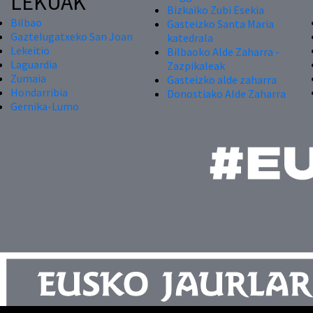
LEKUAK
Bizkaiko Zubi Esekia
Bilbao
Gasteizko Santa Maria
Gaztelugatxeko San Joan
katedrala
Lekeitio
Bilbaoko Alde Zaharra -
Laguardia
Zazpikaleak
Zumaia
Gasteizko alde zaharra
Hondarribia
Donostiako Alde Zaharra
Gernika-Lumo