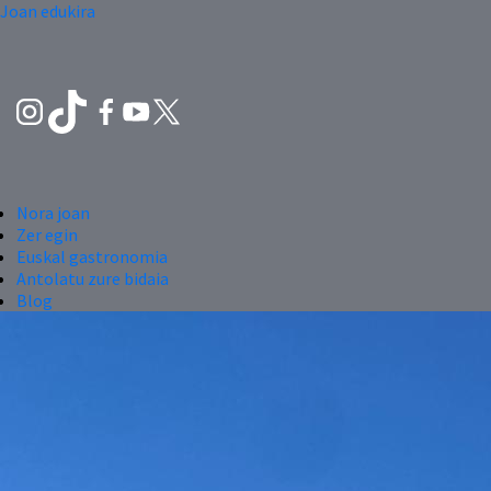
Joan edukira
Nora joan
Zer egin
Euskal gastronomia
Antolatu zure bidaia
Blog