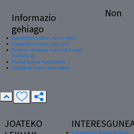
Non
Informazio
gehiago
Euskal Kostaldean, non lo egin?
Euskal Kostaldean, non jan?
Turismo aktiboko enpresak Euskal
Kostaldean
Planak Euskal Kostaldean
Ibilbideak Euskal Kostaldean
JOATEKO
INTERESGUNE
Guggenheim Bilbao Museoa