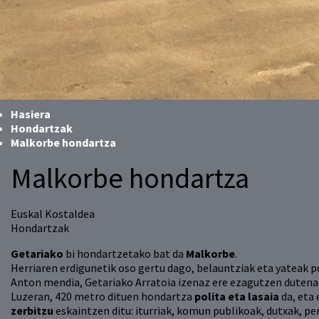
Hasiera
Hondartzak
Malkorbe hondartza
Malkorbe hondartza
Euskal Kostaldea
Hondartzak
Getariako
bi hondartzetako bat da
Malkorbe
.
Herriaren erdigunetik oso gertu dago, belauntziak eta yateak p
Anton mendia, Getariako Arratoia izenaz ere ezagutzen dutena (
Luzeran, 420 metro dituen hondartza
polita eta lasaia
da, eta 
zerbitzu
eskaintzen ditu: iturriak, komun publikoak, dutxak, p