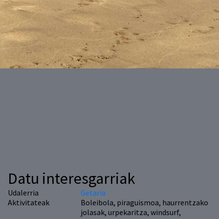
Datu interesgarriak
Udalerria
Getaria
Aktivitateak
Boleibola, piraguismoa, haurrentzako
jolasak, urpekaritza, windsurf,