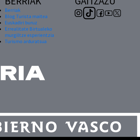
BERRIAK
GAITZAZU
Berriak
Blog Turista maitea
Euskadiri buruz
Errealitate Birtualeko
murgiltze esperientzia
Turismo arduratsua