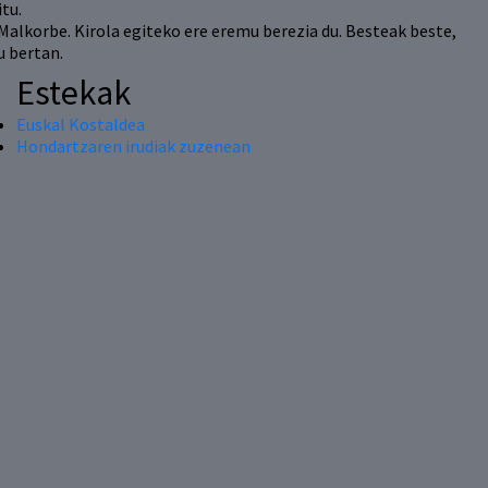
tu.
Malkorbe. Kirola egiteko ere eremu berezia du. Besteak beste,
u bertan.
Estekak
Euskal Kostaldea
Hondartzaren irudiak zuzenean