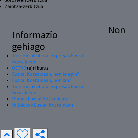
Sorosleen zerbitzua
Zaintza-zerbitzua
Non
Informazio
gehiago
Turismo aktiboko enpresak Euskal
Kostaldean
GETXO
(a)ri buruz
Euskal Kostaldean, non lo egin?
Euskal Kostaldean, non jan?
Turismo aktiboko enpresak Euskal
Kostaldean
Planak Euskal Kostaldean
Ibilbideak Euskal Kostaldean