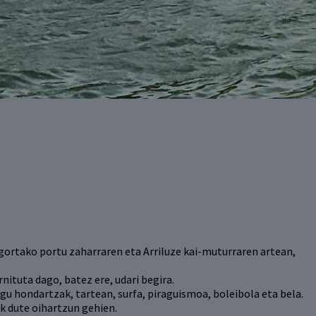
gortako portu zaharraren eta Arriluze kai-muturraren artean,
nituta dago, batez ere, udari begira.
igu hondartzak, tartean, surfa, piraguismoa, boleibola eta bela.
k dute oihartzun gehien.