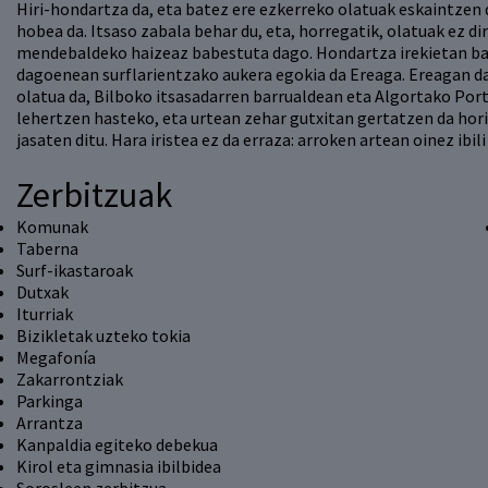
Hiri-hondartza da, eta batez ere ezkerreko olatuak eskaintzen 
hobea da. Itsaso zabala behar du, eta, horregatik, olatuak ez di
mendebaldeko haizeaz babestuta dago. Hondartza irekietan bal
dagoenean surflarientzako aukera egokia da Ereaga. Ereagan da
olatua da, Bilboko itsasadarren barrualdean eta Algortako Port
lehertzen hasteko, eta urtean zehar gutxitan gertatzen da hor
jasaten ditu. Hara iristea ez da erraza: arroken artean oinez ibil
Zerbitzuak
Komunak
Taberna
Surf-ikastaroak
Dutxak
Iturriak
Bizikletak uzteko tokia
Megafonía
Zakarrontziak
Parkinga
Arrantza
Kanpaldia egiteko debekua
Kirol eta gimnasia ibilbidea