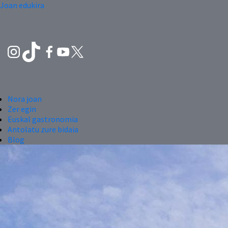
Joan edukira
Nora joan
Zer egin
Euskal gastronomia
Antolatu zure bidaia
Blog