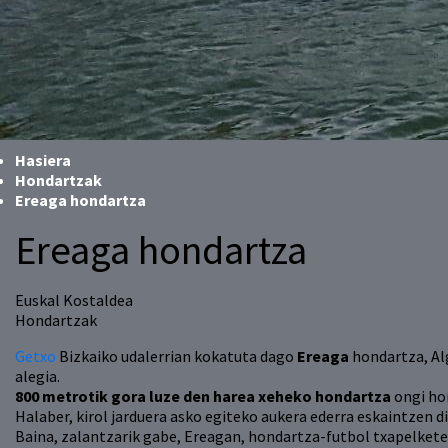
Hasiera
Hondartzak
Ereaga hondartza
Ereaga hondartza
Euskal Kostaldea
Hondartzak
Getxo
Bizkaiko udalerrian kokatuta dago
Ereaga
hondartza, Al
alegia.
800 metrotik gora luze den harea xeheko hondartza
ongi hor
Halaber, kirol jarduera asko egiteko aukera ederra eskaintzen d
Baina, zalantzarik gabe, Ereagan, hondartza-futbol txapelkete