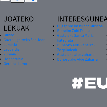
JOATEKO
INTERESGUNE
LEKUAK
Guggenheim Bilbao Museoa
Bizkaiko Zubi Esekia
Bilbao
Gasteizko Santa Maria
Gaztelugatxeko San Joan
katedrala
Lekeitio
Bilbaoko Alde Zaharra -
Laguardia
Zazpikaleak
Zumaia
Gasteizko alde zaharra
Hondarribia
Donostiako Alde Zaharra
Gernika-Lumo