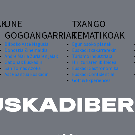
AK
UNE
TXANGO
GOGOANGARRIAK
TEMATIKOAK
Bilboko Aste Nagusia
Egun osoko planak
Donostia Zinemaldia
Euskadi txakurrarekin
Andre Maria Zuriaren jaiak
Turismo industriala
Gabonak Euskadin
Hiri zuriaren ibilbidea
San Tomas Azoka
Euskadi Gastronomika
Aste Santua Euskadin
Euskadi Confidential
Golf & Experiences