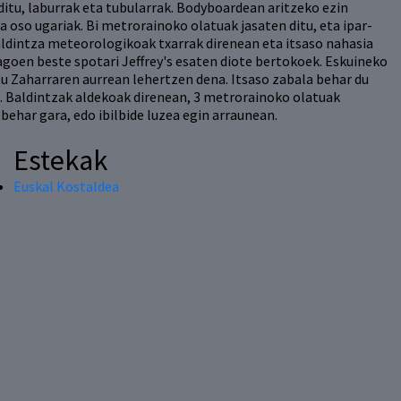
ditu, laburrak eta tubularrak. Bodyboardean aritzeko ezin
ra oso ugariak. Bi metrorainoko olatuak jasaten ditu, eta ipar-
dintza meteorologikoak txarrak direnean eta itsaso nahasia
goen beste spotari Jeffrey's esaten diote bertokoek. Eskuineko
u Zaharraren aurrean lehertzen dena. Itsaso zabala behar du
i. Baldintzak aldekoak direnean, 3 metrorainoko olatuak
i behar gara, edo ibilbide luzea egin arraunean.
Estekak
Euskal Kostaldea