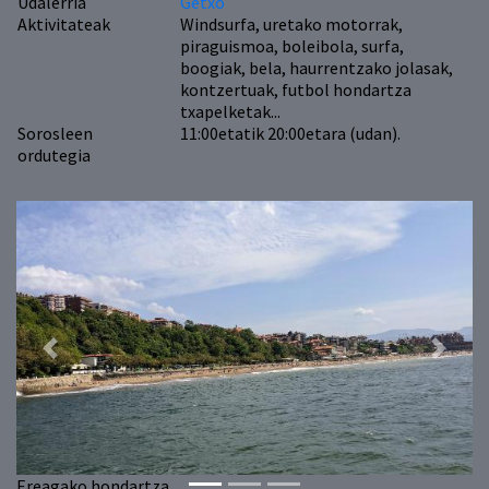
Udalerria
Getxo
Aktivitateak
Windsurfa, uretako motorrak,
piraguismoa, boleibola, surfa,
boogiak, bela, haurrentzako jolasak,
kontzertuak, futbol hondartza
txapelketak...
Sorosleen
11:00etatik 20:00etara (udan).
ordutegia
Previous
Next
Ereagako hondartza