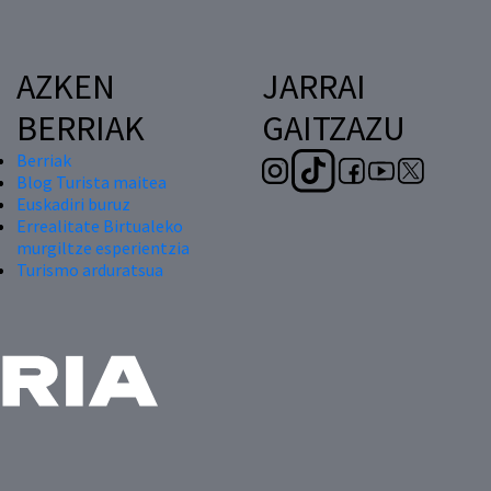
AZKEN
JARRAI
BERRIAK
GAITZAZU
Berriak
Blog Turista maitea
Euskadiri buruz
Errealitate Birtualeko
murgiltze esperientzia
Turismo arduratsua