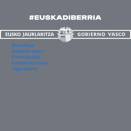
Kontaktua
Gunearen mapa
Profesionalak
Erabilerraztasuna
Lege-oharra