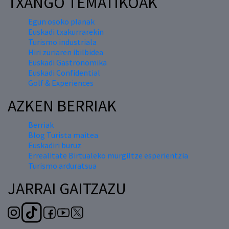
TXANGO TEMATIKOAK
Egun osoko planak
Euskadi txakurrarekin
Turismo industriala
Hiri zuriaren ibilbidea
Euskadi Gastronomika
Euskadi Confidential
Golf & Experiences
AZKEN BERRIAK
Berriak
Blog Turista maitea
Euskadiri buruz
Errealitate Birtualeko murgiltze esperientzia
Turismo arduratsua
JARRAI GAITZAZU