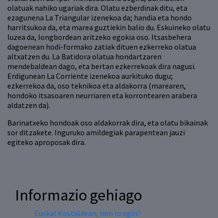
olatuak nahiko ugariak dira. Olatu ezberdinak ditu, eta
ezagunena La Triangular izenekoa da; handia eta hondo
harritsukoa da, eta marea guztiekin balio du. Eskuineko olatu
luzea da, longbordean aritzeko egokia oso. Itsasbehera
dagoenean hodi-formako zatiak dituen ezkerreko olatua
altxatzen du. La Batidora olatua hondartzaren
mendebaldean dago, eta bertan ezkerrekoak dira nagusi.
Erdigunean La Corriente izenekoa aurkituko dugu;
ezkerrekoa da, oso teknikoa eta aldakorra (marearen,
hondoko itsasoaren neurriaren eta korrontearen arabera
aldatzen da).
Barinatxeko hondoak oso aldakorrak dira, eta olatu bikainak
sor ditzakete. Inguruko amildegiak parapentean jauzi
egiteko aproposak dira.
Informazio gehiago
Euskal Kostaldean, non lo egin?