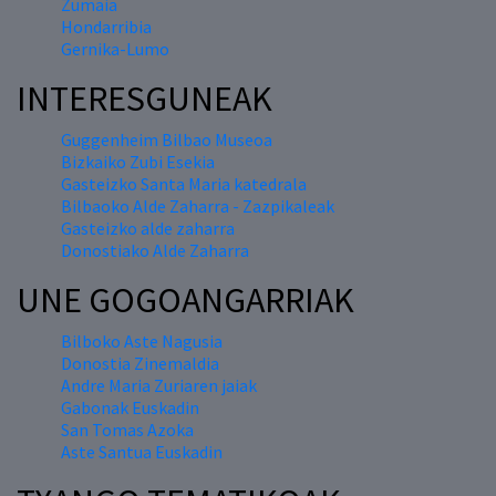
Zumaia
Hondarribia
Gernika-Lumo
INTERESGUNEAK
Guggenheim Bilbao Museoa
Bizkaiko Zubi Esekia
Gasteizko Santa Maria katedrala
Bilbaoko Alde Zaharra - Zazpikaleak
Gasteizko alde zaharra
Donostiako Alde Zaharra
UNE GOGOANGARRIAK
Bilboko Aste Nagusia
Donostia Zinemaldia
Andre Maria Zuriaren jaiak
Gabonak Euskadin
San Tomas Azoka
Aste Santua Euskadin