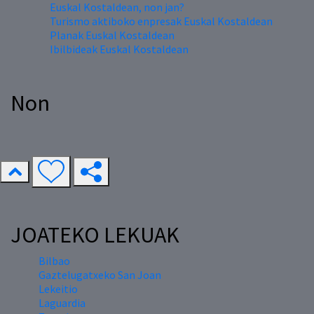
Euskal Kostaldean, non jan?
Turismo aktiboko enpresak Euskal Kostaldean
Planak Euskal Kostaldean
Ibilbideak Euskal Kostaldean
Non
JOATEKO LEKUAK
Bilbao
Gaztelugatxeko San Joan
Lekeitio
Laguardia