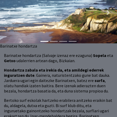
Previous
Next
Barinatxe hondartza
Barinatxe hondartza (Salvaje izenaz ere ezaguna)
Sopela
eta
Getxo
udalerrien artean dago, Bizkaian.
Hondartza zabala eta irekia da, eta amildegi ederrek
inguratzen dute
. Gainera, naturistentzako gune bat dauka.
Jarduera ugari egin daitezke Barinatxen, batez ere
surfa
,
olatu handiak izaten baitira. Bere izenak adierazten duen
bezala, hondartza basatia da, eta duna sistema propioa du.
Bertoko surf eskolak hartzeko erabilera anitzeko eraikin bat
du, aldagela, dutxa eta guzti. Bi surf klub ditu, eta
inguruetako gainontzeko hondartzak bezala, surflari ugari
erakartzen du. Ipar-mendebaldera begira, Barinatxen