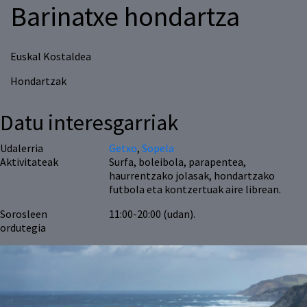
Barinatxe hondartza
Euskal Kostaldea
Hondartzak
Datu interesgarriak
Udalerria
Getxo
,
Sopela
Aktivitateak
Surfa, boleibola, parapentea,
haurrentzako jolasak, hondartzako
futbola eta kontzertuak aire librean.
Sorosleen
11:00-20:00 (udan).
ordutegia