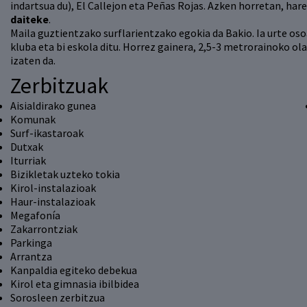
indartsua du), El Callejon eta Peñas Rojas. Azken horretan, har
daiteke
.
Maila guztientzako surflarientzako egokia da Bakio. Ia urte oso
kluba eta bi eskola ditu. Horrez gainera, 2,5-3 metrorainoko ola
izaten da.
Zerbitzuak
Aisialdirako gunea
Komunak
Surf-ikastaroak
Dutxak
Iturriak
Bizikletak uzteko tokia
Kirol-instalazioak
Haur-instalazioak
Megafonía
Zakarrontziak
Parkinga
Arrantza
Kanpaldia egiteko debekua
Kirol eta gimnasia ibilbidea
Sorosleen zerbitzua