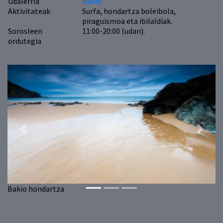
Udalerria
Bakio
Aktivitateak
Surfa, hondartza boleibola,
piraguismoa eta ibilaldiak.
Sorosleen
11:00-20:00 (udan).
ordutegia
Previous
Next
Bakio hondartza