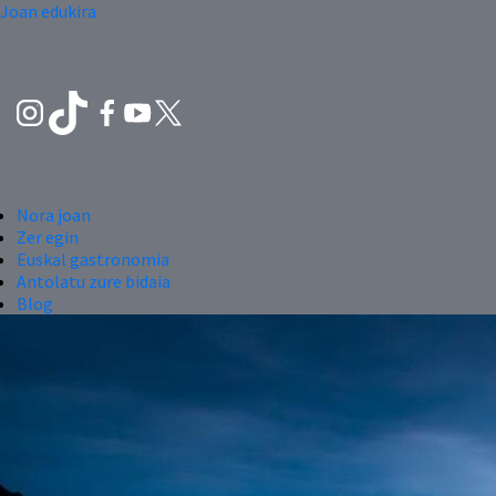
Joan edukira
Nora joan
Zer egin
Euskal gastronomia
Antolatu zure bidaia
Blog