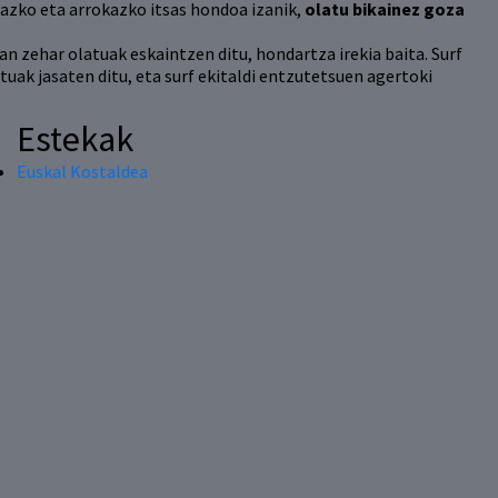
eazko eta arrokazko itsas hondoa izanik,
olatu bikainez goza
an zehar olatuak eskaintzen ditu, hondartza irekia baita. Surf
tuak jasaten ditu, eta surf ekitaldi entzutetsuen agertoki
Estekak
Euskal Kostaldea