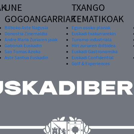
AK
UNE
TXANGO
GOGOANGARRIAK
TEMATIKOAK
Bilboko Aste Nagusia
Egun osoko planak
Donostia Zinemaldia
Euskadi txakurrarekin
Andre Maria Zuriaren jaiak
Turismo industriala
Gabonak Euskadin
Hiri zuriaren ibilbidea
San Tomas Azoka
Euskadi Gastronomika
Aste Santua Euskadin
Euskadi Confidential
Golf & Experiences