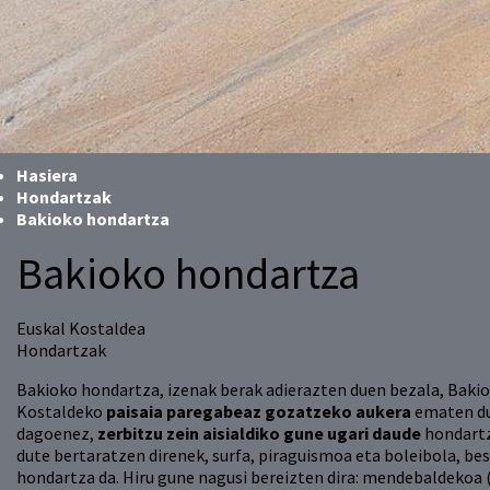
Hasiera
Hondartzak
Bakioko hondartza
Bakioko hondartza
Euskal Kostaldea
Hondartzak
Bakioko hondartza, izenak berak adierazten duen bezala, Bakio
Kostaldeko
paisaia paregabeaz gozatzeko aukera
ematen du
dagoenez,
zerbitzu zein aisialdiko gune ugari daude
hondartz
dute bertaratzen direnek, surfa, piraguismoa eta boleibola, be
hondartza da. Hiru gune nagusi bereizten dira: mendebaldekoa 