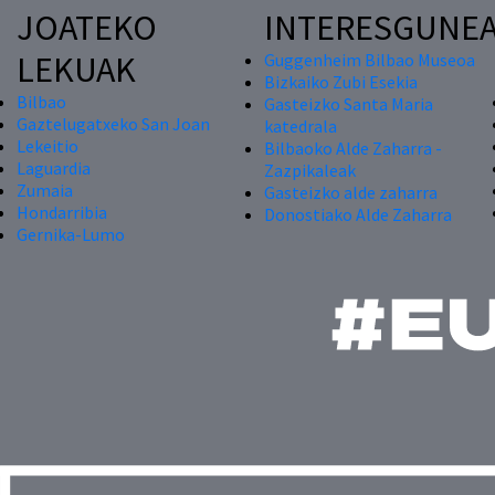
JOATEKO
INTERESGUNE
LEKUAK
Guggenheim Bilbao Museoa
Bizkaiko Zubi Esekia
Bilbao
Gasteizko Santa Maria
Gaztelugatxeko San Joan
katedrala
Lekeitio
Bilbaoko Alde Zaharra -
Laguardia
Zazpikaleak
Zumaia
Gasteizko alde zaharra
Hondarribia
Donostiako Alde Zaharra
Gernika-Lumo