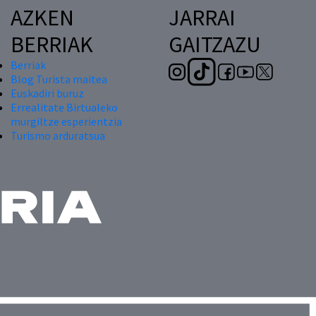
AZKEN
JARRAI
BERRIAK
GAITZAZU
Berriak
Blog Turista maitea
Euskadiri buruz
Errealitate Birtualeko
murgiltze esperientzia
Turismo arduratsua