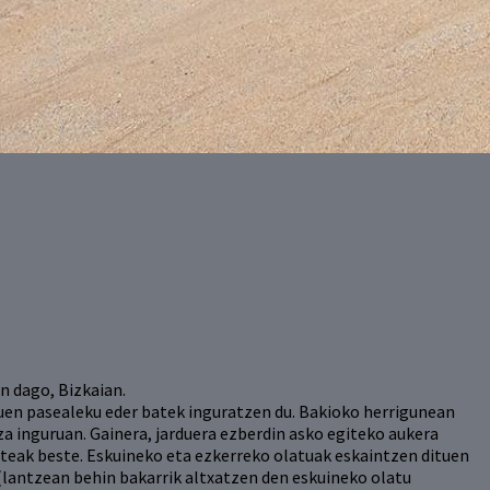
n dago, Bizkaian.
en pasealeku eder batek inguratzen du. Bakioko herrigunean
a inguruan. Gainera, jarduera ezberdin asko egiteko aukera
steak beste. Eskuineko eta ezkerreko olatuak eskaintzen dituen
(lantzean behin bakarrik altxatzen den eskuineko olatu