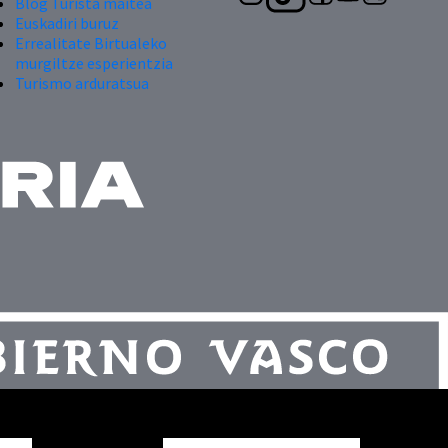
Blog Turista maitea
Euskadiri buruz
Errealitate Birtualeko
murgiltze esperientzia
Turismo arduratsua