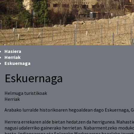
Hasiera
Herriak
Eskuernaga
Eskuernaga
Helmuga turistikoak
Herriak
Arabako lurralde historikoaren hegoaldean dago Eskuernaga, G
Herrera errekaren alde bietan hedatzen da herrigunea. Mahastie
nagusi udalerriko gainerako herrietan. Nabarmentzeko moduko 
beste, Indianoarena eta Solanako Markesarena bezalako jauretxe