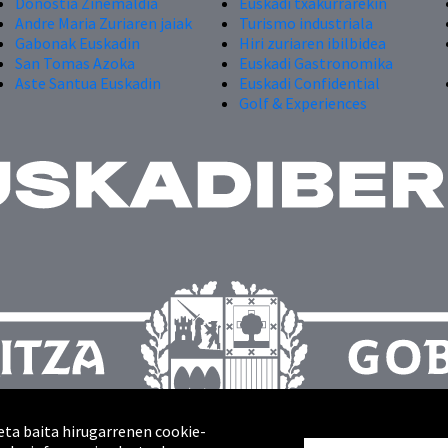
Donostia Zinemaldia
Euskadi txakurrarekin
Andre Maria Zuriaren jaiak
Turismo industriala
Gabonak Euskadin
Hiri zuriaren ibilbidea
San Tomas Azoka
Euskadi Gastronomika
Aste Santua Euskadin
Euskadi Confidential
Golf & Experiences
eta baita hirugarrenen cookie-