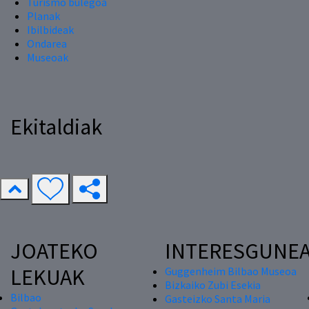
Turismo bulegoa
Planak
Ibilbideak
Ondarea
Museoak
Ekitaldiak
JOATEKO
INTERESGUNE
LEKUAK
Guggenheim Bilbao Museoa
Bizkaiko Zubi Esekia
Bilbao
Gasteizko Santa Maria