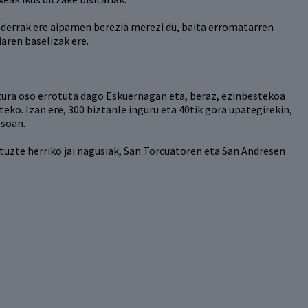
 ederrak ere aipamen berezia merezi du, baita erromatarren
aren baselizak ere.
tura oso errotuta dago Eskuernagan eta, beraz, ezinbestekoa
eko. Izan ere, 300 biztanle inguru eta 40tik gora upategirekin,
soan.
uzte herriko jai nagusiak, San Torcuatoren eta San Andresen