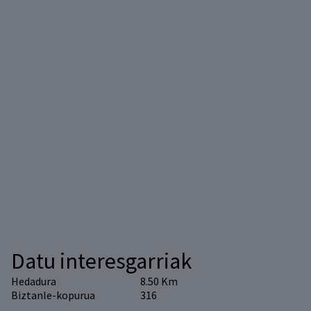
Datu interesgarriak
Hedadura
8.50 Km
Biztanle-kopurua
316