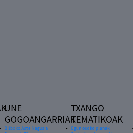
AK
UNE
TXANGO
GOGOANGARRIAK
TEMATIKOAK
Bilboko Aste Nagusia
Egun osoko planak