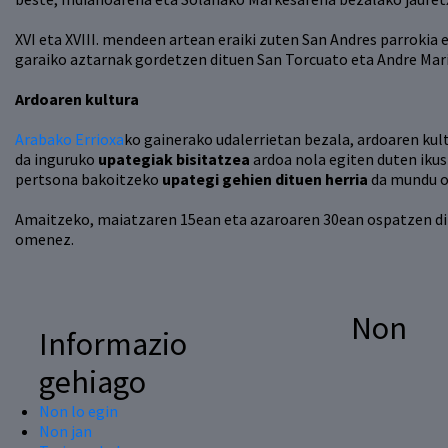
XVI eta XVIII. mendeen artean eraiki zuten San Andres parrokia
garaiko aztarnak gordetzen dituen San Torcuato eta Andre Mari
Ardoaren kultura
Arabako Errioxa
ko gainerako udalerrietan bezala, ardoaren kul
da inguruko
upategiak bisitatzea
ardoa nola egiten duten ikust
pertsona bakoitzeko
upategi gehien dituen herria
da mundu o
Amaitzeko, maiatzaren 15ean eta azaroaren 30ean ospatzen dit
omenez.
Non
Informazio
gehiago
Non lo egin
Non jan