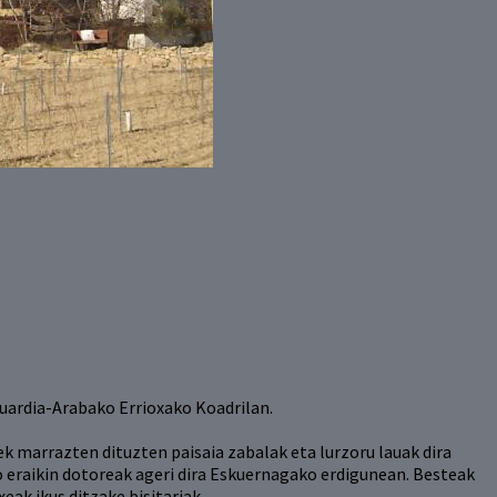
uardia-Arabako Errioxako Koadrilan.
k marrazten dituzten paisaia zabalak eta lurzoru lauak dira
eraikin dotoreak ageri dira Eskuernagako erdigunean. Besteak
ak ikus ditzake bisitariak.