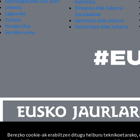
Gaztelugatxeko San Joan
katedrala
Lekeitio
Bilbaoko Alde Zaharra -
Laguardia
Zazpikaleak
Zumaia
Gasteizko alde zaharra
Hondarribia
Donostiako Alde Zaharra
Gernika-Lumo
Berezko cookie-ak erabiltzen ditugu helburu teknikoetarako, 
Kontaktua