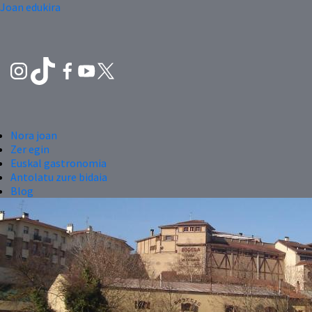
Joan edukira
Nora joan
Zer egin
Euskal gastronomia
Antolatu zure bidaia
Blog