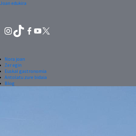
Joan edukira
Nora joan
Zer egin
Euskal gastronomia
Antolatu zure bidaia
Blog