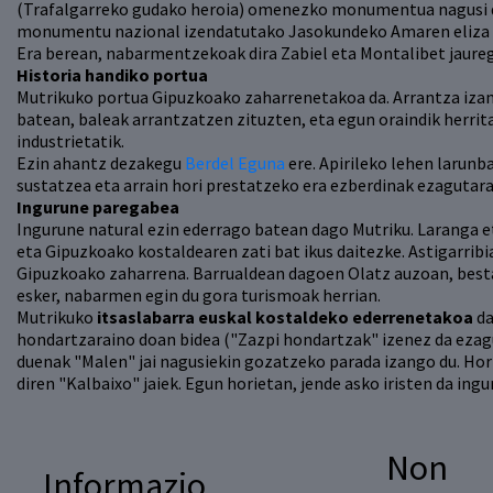
(Trafalgarreko gudako heroia) omenezko monumentua nagusi de
monumentu nazional izendatutako Jasokundeko Amaren eliza ne
Era berean, nabarmentzekoak dira Zabiel eta Montalibet jaureg
Historia handiko portua
Mutrikuko portua Gipuzkoako zaharrenetakoa da. Arrantza izan d
batean, baleak arrantzatzen zituzten, eta egun oraindik herrita
industrietatik.
Ezin ahantz dezakegu
Berdel Eguna
ere. Apirileko lehen larunb
sustatzea eta arrain hori prestatzeko era ezberdinak ezagutara
Ingurune paregabea
Ingurune natural ezin ederrago batean dago Mutriku. Laranga e
eta Gipuzkoako kostaldearen zati bat ikus daitezke. Astigarribi
Gipuzkoako zaharrena. Barrualdean dagoen Olatz auzoan, bestal
esker, nabarmen egin du gora turismoak herrian.
Mutrikuko
itsaslabarra euskal kostaldeko ederrenetakoa
da
hondartzaraino doan bidea ("Zazpi hondartzak" izenez da ezagun
duenak "Malen" jai nagusiekin gozatzeko parada izango du. Horre
diren "Kalbaixo" jaiek. Egun horietan, jende asko iristen da ingu
Non
Informazio