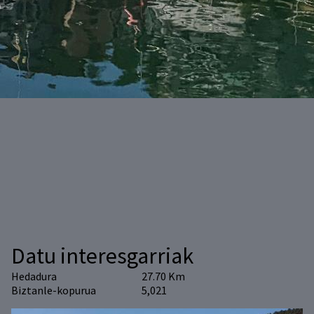
Datu interesgarriak
Hedadura
27.70 Km
Biztanle-kopurua
5,021