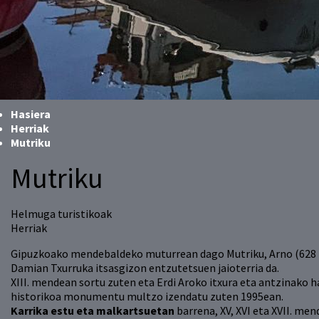
Hasiera
Herriak
Mutriku
Mutriku
Helmuga turistikoak
Herriak
Gipuzkoako mendebaldeko muturrean dago Mutriku, Arno (628
Damian Txurruka itsasgizon entzutetsuen jaioterria da.
XIII. mendean sortu zuten eta Erdi Aroko itxura eta antzinako 
historikoa monumentu multzo izendatu zuten 1995ean.
Karrika estu eta malkartsuetan
barrena, XV, XVI eta XVII. men