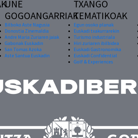
AK
UNE
TXANGO
GOGOANGARRIAK
TEMATIKOAK
Bilboko Aste Nagusia
Egun osoko planak
Donostia Zinemaldia
Euskadi txakurrarekin
Andre Maria Zuriaren jaiak
Turismo industriala
Gabonak Euskadin
Hiri zuriaren ibilbidea
San Tomas Azoka
Euskadi Gastronomika
Aste Santua Euskadin
Euskadi Confidential
Golf & Experiences