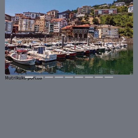
Previous
Next
Mutrikuko portua