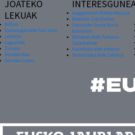
JOATEKO
INTERESGUNE
LEKUAK
Guggenheim Bilbao Museoa
Bizkaiko Zubi Esekia
Bilbao
Gasteizko Santa Maria
Gaztelugatxeko San Joan
katedrala
Lekeitio
Bilbaoko Alde Zaharra -
Laguardia
Zazpikaleak
Zumaia
Gasteizko alde zaharra
Hondarribia
Donostiako Alde Zaharra
Gernika-Lumo