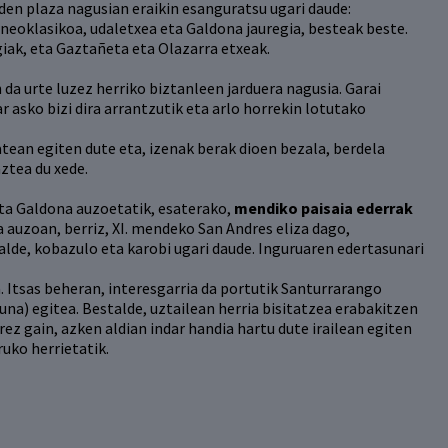
n plaza nagusian eraikin esanguratsu ugari daude:
oklasikoa, udaletxea eta Galdona jauregia, besteak beste.
iak, eta Gaztañeta eta Olazarra etxeak.
a urte luzez herriko biztanleen jarduera nagusia. Garai
r asko bizi dira arrantzutik eta arlo horrekin lotutako
atean egiten dute eta, izenak berak dioen bezala, berdela
ztea du xede.
ta Galdona auzoetatik, esaterako,
mendiko paisaia ederrak
a auzoan, berriz, XI. mendeko San Andres eliza dago,
de, kobazulo eta karobi ugari daude. Inguruaren edertasunari
. Itsas beheran, interesgarria da portutik Santurrarango
a) egitea. Bestalde, uztailean herria bisitatzea erabakitzen
z gain, azken aldian indar handia hartu dute irailean egiten
ruko herrietatik.