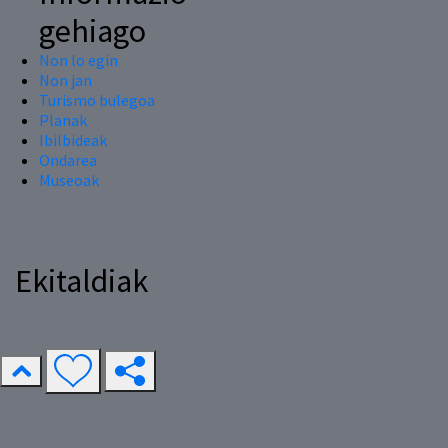
gehiago
Non lo egin
Non jan
Turismo bulegoa
Planak
Ibilbideak
Ondarea
Museoak
Ekitaldiak