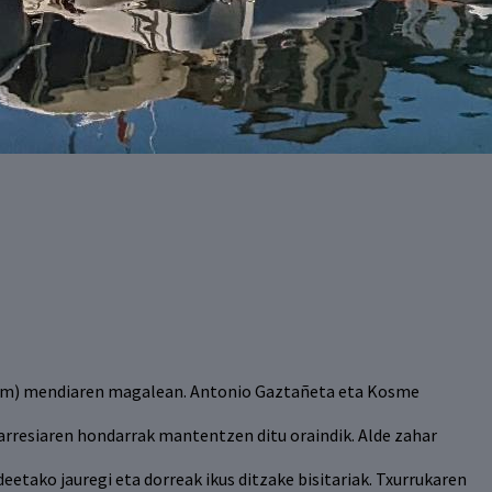
 m) mendiaren magalean. Antonio Gaztañeta eta Kosme
harresiaren hondarrak mantentzen ditu oraindik. Alde zahar
deetako jauregi eta dorreak ikus ditzake bisitariak. Txurrukaren