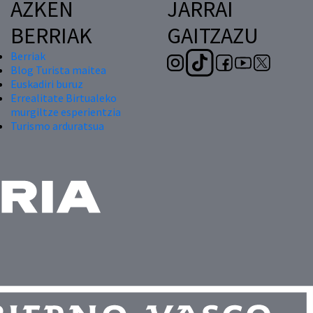
AZKEN
JARRAI
BERRIAK
GAITZAZU
Berriak
Blog Turista maitea
Euskadiri buruz
Errealitate Birtualeko
murgiltze esperientzia
Turismo arduratsua