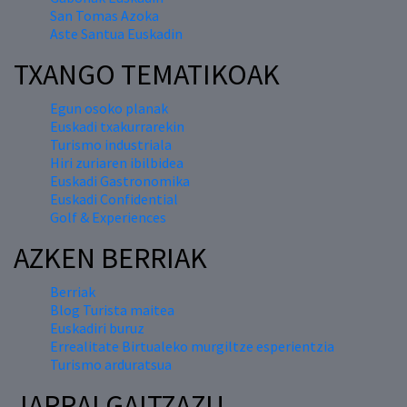
San Tomas Azoka
Aste Santua Euskadin
TXANGO TEMATIKOAK
Egun osoko planak
Euskadi txakurrarekin
Turismo industriala
Hiri zuriaren ibilbidea
Euskadi Gastronomika
Euskadi Confidential
Golf & Experiences
AZKEN BERRIAK
Berriak
Blog Turista maitea
Euskadiri buruz
Errealitate Birtualeko murgiltze esperientzia
Turismo arduratsua
JARRAI GAITZAZU