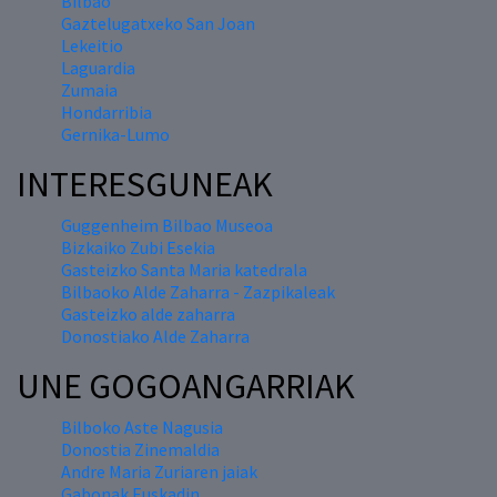
Bilbao
Gaztelugatxeko San Joan
Lekeitio
Laguardia
Zumaia
Hondarribia
Gernika-Lumo
INTERESGUNEAK
Guggenheim Bilbao Museoa
Bizkaiko Zubi Esekia
Gasteizko Santa Maria katedrala
Bilbaoko Alde Zaharra - Zazpikaleak
Gasteizko alde zaharra
Donostiako Alde Zaharra
UNE GOGOANGARRIAK
Bilboko Aste Nagusia
Donostia Zinemaldia
Andre Maria Zuriaren jaiak
Gabonak Euskadin