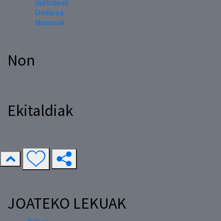
Ibilbideak
Ondarea
Museoak
Non
Ekitaldiak
JOATEKO LEKUAK