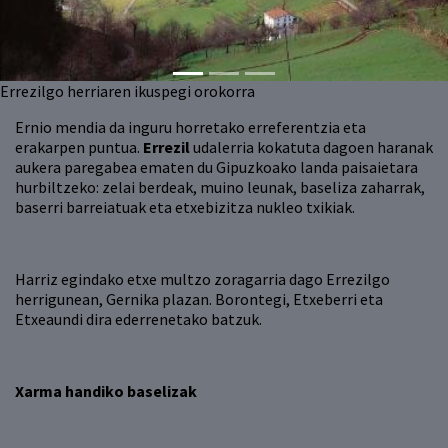
Errezilgo herriaren ikuspegi orokorra
Ernio mendia da inguru horretako erreferentzia eta
erakarpen puntua.
Errezil
udalerria kokatuta dagoen haranak
aukera paregabea ematen du Gipuzkoako landa paisaietara
hurbiltzeko: zelai berdeak, muino leunak, baseliza zaharrak,
baserri barreiatuak eta etxebizitza nukleo txikiak.
Harriz egindako etxe multzo zoragarria dago Errezilgo
herrigunean, Gernika plazan. Borontegi, Etxeberri eta
Etxeaundi dira ederrenetako batzuk.
Xarma handiko baselizak