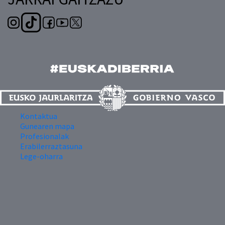
Kontaktua
Gunearen mapa
Profesionalak
Erabilerraztasuna
Lege-oharra