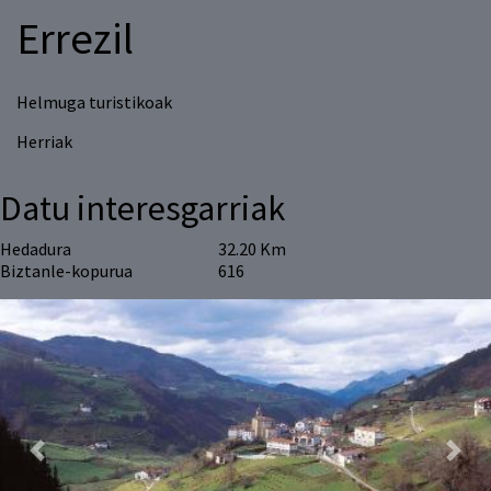
Errezil
Helmuga turistikoak
Herriak
Datu interesgarriak
Hedadura
32.20 Km
Biztanle-kopurua
616
Previous
Next