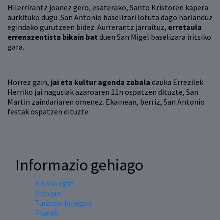
Hilerrirantz joanez gero, esaterako, Santo Kristoren kapera
aurkituko dugu. San Antonio baselizari lotuta dago harlanduz
egindako gurutzeen bidez. Aurrerantz jarraituz,
erretaula
errenazentista bikain bat
duen San Migel baselizara iritsiko
gara.
Horrez gain,
jai eta kultur agenda zabala
dauka Errezilek.
Herriko jai nagusiak azaroaren 11n ospatzen dituzte, San
Martin zaindariaren omenez. Ekainean, berriz, San Antonio
festak ospatzen dituzte.
Informazio gehiago
Non lo egin
Non jan
Turismo bulegoa
Planak