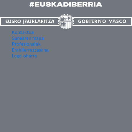
Kontaktua
Gunearen mapa
Profesionalak
Erabilerraztasuna
Lege-oharra