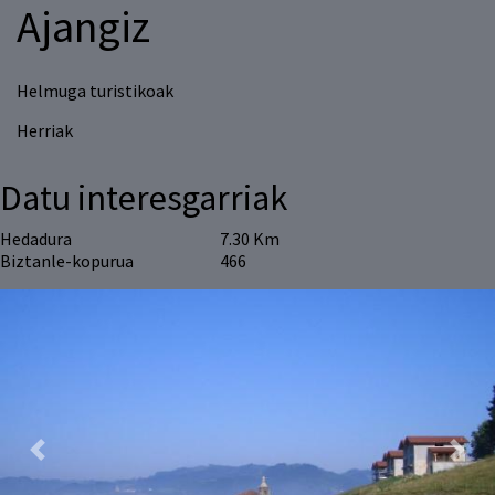
Ajangiz
Helmuga turistikoak
Herriak
Datu interesgarriak
Hedadura
7.30 Km
Biztanle-kopurua
466
Previous
Next