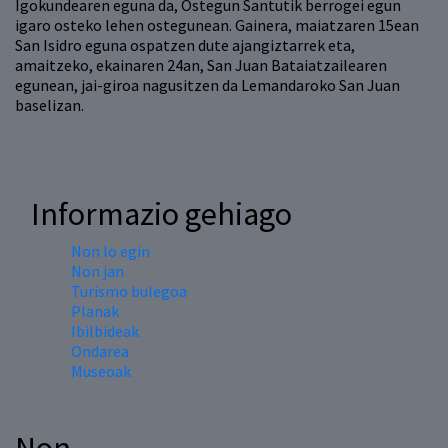
Igokundearen eguna da, Ostegun Santutik berrogei egun
igaro osteko lehen ostegunean. Gainera, maiatzaren 15ean
San Isidro eguna ospatzen dute ajangiztarrek eta,
amaitzeko, ekainaren 24an, San Juan Bataiatzailearen
egunean, jai-giroa nagusitzen da Lemandaroko San Juan
baselizan.
Informazio gehiago
Non lo egin
Non jan
Turismo bulegoa
Planak
Ibilbideak
Ondarea
Museoak