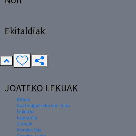
Non
Ekitaldiak
JOATEKO LEKUAK
Bilbao
Gaztelugatxeko San Joan
Lekeitio
Laguardia
Zumaia
Hondarribia
Gernika-Lumo