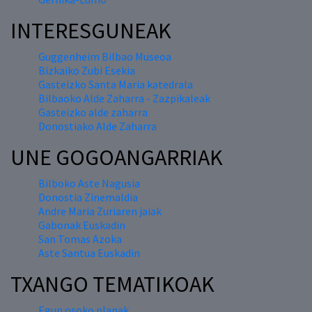
INTERESGUNEAK
Guggenheim Bilbao Museoa
Bizkaiko Zubi Esekia
Gasteizko Santa Maria katedrala
Bilbaoko Alde Zaharra - Zazpikaleak
Gasteizko alde zaharra
Donostiako Alde Zaharra
UNE GOGOANGARRIAK
Bilboko Aste Nagusia
Donostia Zinemaldia
Andre Maria Zuriaren jaiak
Gabonak Euskadin
San Tomas Azoka
Aste Santua Euskadin
TXANGO TEMATIKOAK
Egun osoko planak