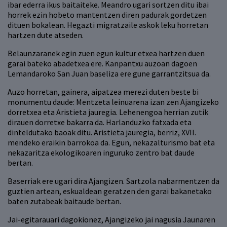
ibar ederra ikus baitaiteke. Meandro ugari sortzen ditu ibai
horrek ezin hobeto mantentzen diren padurak gordetzen
dituen bokalean. Hegazti migratzaile askok leku horretan
hartzen dute atseden.
Belaunzaranek egin zuen egun kultur etxea hartzen duen
garai bateko abadetxea ere. Kanpantxu auzoan dagoen
Lemandaroko San Juan baseliza ere gune garrantzitsua da.
Auzo horretan, gainera, aipatzea merezi duten beste bi
monumentu daude: Mentzeta leinuarena izan zen Ajangizeko
dorretxea eta Aristieta jauregia. Lehenengoa herrian zutik
dirauen dorretxe bakarra da. Harlanduzko fatxada eta
dinteldutako baoak ditu. Aristieta jauregia, berriz, XVII.
mendeko eraikin barrokoa da. Egun, nekazalturismo bat eta
nekazaritza ekologikoaren inguruko zentro bat daude
bertan.
Baserriak ere ugari dira Ajangizen. Sartzola nabarmentzen da
guztien artean, eskualdean geratzen den garai bakanetako
baten zutabeak baitaude bertan.
Jai-egitarauari dagokionez, Ajangizeko jai nagusia Jaunaren