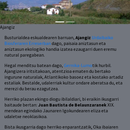
Ajangiz
Busturialdea eskualdearen barruan,
Ajangiz
Urdaibaiko
Biosferaren Erreserban
dago, paisaia aniztasun eta
aniztasun ekologiko handia izatea ezaugarri duen eremu
natural paregabean.
Hegal menditsu batean dago,
Gernika-Lumo
tik hurbil.
Ajangizera iritsitakoan, atentzioa ematen du bertako
ingurune naturalak, Atlantikoko basoez eta kostako artadiz
estaliak. Bestalde, udalerriak kultur ondare aberatsa du, eta
merezi du berau ezagutzea.
Herriko plazan ekingo diogu ibilaldiari, bi eraikin ikusgarri
baitaude bertan:
Juan Bautista de Belaunzaranek
XIX.
mendean egindako Jaunaren Igokundearen eliza eta
udaletxe neoklasikoa.
Bista ikusgarria dago herriko enparantzatik, Oka ibaiaren