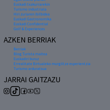
Euskadi txakurrarekin
Turismo industriala
Hiri zuriaren ibilbidea
Euskadi Gastronomika
Euskadi Confidential
Golf & Experiences
AZKEN BERRIAK
Berriak
Blog Turista maitea
Euskadiri buruz
Errealitate Birtualeko murgiltze esperientzia
Turismo arduratsua
JARRAI GAITZAZU