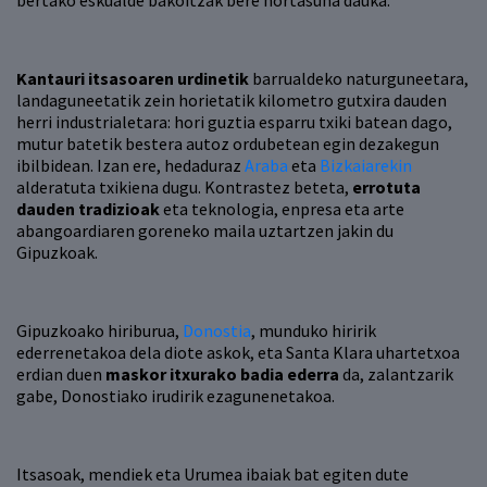
bertako eskualde bakoitzak bere nortasuna dauka.
Kantauri itsasoaren urdinetik
barrualdeko naturguneetara,
landaguneetatik zein horietatik kilometro gutxira dauden
herri industrialetara: hori guztia esparru txiki batean dago,
mutur batetik bestera autoz ordubetean egin dezakegun
ibilbidean. Izan ere, hedaduraz
Araba
eta
Bizkaiarekin
alderatuta txikiena dugu. Kontrastez beteta,
errotuta
dauden tradizioak
eta teknologia, enpresa eta arte
abangoardiaren goreneko maila uztartzen jakin du
Gipuzkoak.
Gipuzkoako hiriburua,
Donostia
, munduko hiririk
ederrenetakoa dela diote askok, eta Santa Klara uhartetxoa
erdian duen
maskor itxurako badia ederra
da, zalantzarik
gabe, Donostiako irudirik ezagunenetakoa.
Itsasoak, mendiek eta Urumea ibaiak bat egiten dute