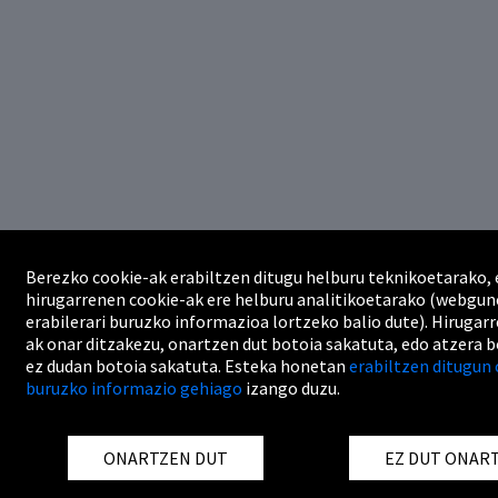
Berezko cookie-ak erabiltzen ditugu helburu teknikoetarako, 
hirugarrenen cookie-ak ere helburu analitikoetarako (webgu
erabilerari buruzko informazioa lortzeko balio dute). Hirugar
ak onar ditzakezu, onartzen dut botoia sakatuta, edo atzera 
ez dudan botoia sakatuta. Esteka honetan
erabiltzen ditugun 
buruzko informazio gehiago
izango duzu.
ONARTZEN DUT
EZ DUT ONAR