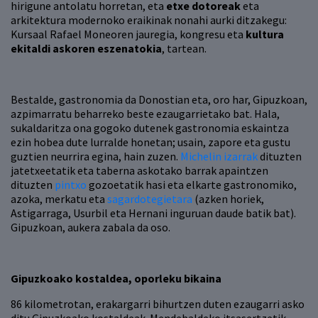
hirigune antolatu horretan, eta
etxe dotoreak
eta
arkitektura modernoko eraikinak nonahi aurki ditzakegu:
Kursaal Rafael Moneoren jauregia, kongresu eta
kultura
ekitaldi askoren eszenatokia
, tartean.
Bestalde, gastronomia da Donostian eta, oro har, Gipuzkoan,
azpimarratu beharreko beste ezaugarrietako bat. Hala,
sukaldaritza ona gogoko dutenek gastronomia eskaintza
ezin hobea dute lurralde honetan; usain, zapore eta gustu
guztien neurrira egina, hain zuzen.
Michelin izarrak
dituzten
jatetxeetatik eta taberna askotako barrak apaintzen
dituzten
pintxo
gozoetatik hasi eta elkarte gastronomiko,
azoka, merkatu eta
sagardotegietara
(azken horiek,
Astigarraga, Usurbil eta Hernani inguruan daude batik bat).
Gipuzkoan, aukera zabala da oso.
Gipuzkoako kostaldea, oporleku bikaina
86 kilometrotan, erakargarri bihurtzen duten ezaugarri asko