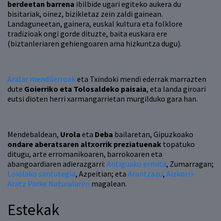
berdeetan barrena
ibilbide ugari egiteko aukera du
bisitariak, oinez, bizikletaz zein zaldi gainean.
Landaguneetan, gainera, euskal kultura eta folklore
tradizioak ongi gorde dituzte, baita euskara ere
(biztanleriaren gehiengoaren ama hizkuntza dugu).
Aralar mendilerroak
eta Txindoki mendi ederrak marrazten
dute
Goierriko eta Tolosaldeko paisaia
, eta landa giroari
eutsi dioten herri xarmangarrietan murgilduko gara han.
Mendebaldean,
Urola
eta
Deba
bailaretan, Gipuzkoako
ondare aberatsaren altxorrik preziatuenak
topatuko
ditugu, arte erromanikoaren, barrokoaren eta
abangoardiaren adierazgarri:
Antiguako ermita
, Zumarragan;
Loiolako santutegia
, Azpeitian; eta
Arantzazu
,
Aizkorri-
Aratz Parke Naturalaren
magalean.
Estekak