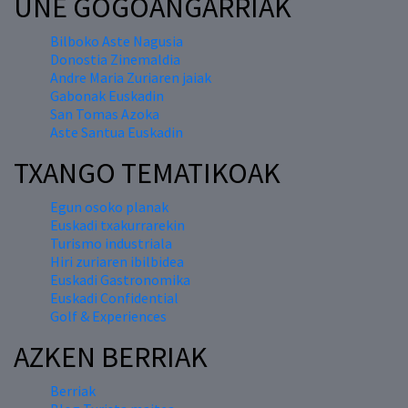
UNE GOGOANGARRIAK
Bilboko Aste Nagusia
Donostia Zinemaldia
Andre Maria Zuriaren jaiak
Gabonak Euskadin
San Tomas Azoka
Aste Santua Euskadin
TXANGO TEMATIKOAK
Egun osoko planak
Euskadi txakurrarekin
Turismo industriala
Hiri zuriaren ibilbidea
Euskadi Gastronomika
Euskadi Confidential
Golf & Experiences
AZKEN BERRIAK
Berriak