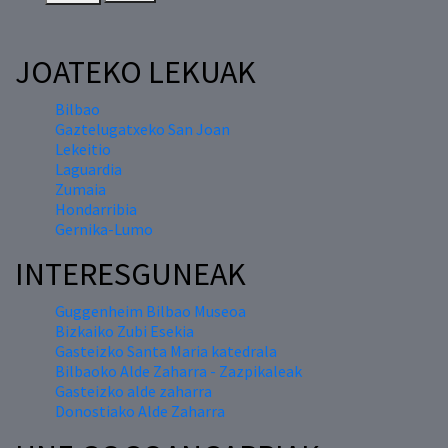
JOATEKO LEKUAK
Bilbao
Gaztelugatxeko San Joan
Lekeitio
Laguardia
Zumaia
Hondarribia
Gernika-Lumo
INTERESGUNEAK
Guggenheim Bilbao Museoa
Bizkaiko Zubi Esekia
Gasteizko Santa Maria katedrala
Bilbaoko Alde Zaharra - Zazpikaleak
Gasteizko alde zaharra
Donostiako Alde Zaharra