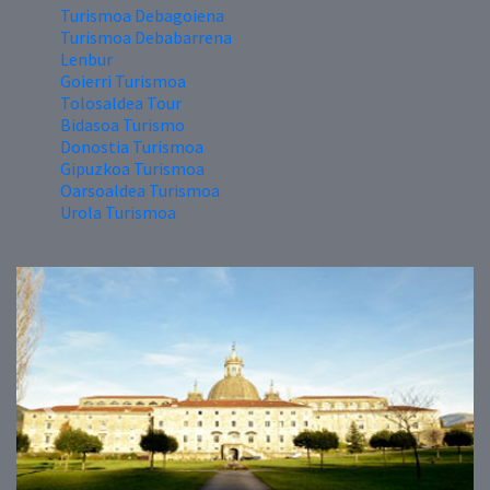
Turismoa Debagoiena
Turismoa Debabarrena
Lenbur
Goierri Turismoa
Tolosaldea Tour
Bidasoa Turismo
Donostia Turismoa
Gipuzkoa Turismoa
Oarsoaldea Turismoa
Urola Turismoa
Previous
Next