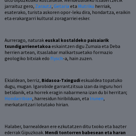
ditu Gipuzkoako kostaldeak. Mendebaldeko itsasertzetik
jarraituz gero,
Zarautz
,
Getaria
eta
Mutriku
herriak,
esaterako, turista askoren opor-leku dira, hondartza, eraikin
eta erakargarri kultural zoragarriei esker.
Aurrerago, naturak
euskal kostaldeko paisaiarik
txundigarrienetakoa
eskaintzen digu Zumaia eta Deba
herrien artean, itsaslabar malkartsuetako formazio
geologiko bitxiak edo
flysch
-a, hain zuzen.
Ekialdean, berriz,
Bidasoa-Txingudi
eskualdea topatuko
dugu, mugan. Igarobide garrantzitsua izan da inguru hori
betidanik, eta horrek eragin nabarmena izan du bi herritan;
Hondarribian
, harresidun hiribilduan, eta
Irunen
,
merkataritzari lotutako hirian.
Halaber, barnealdean ere ezkutatzen ditu txoko eta bazter
ederrak Gipuzkoak.
Mendi tontorren babesean eta haran