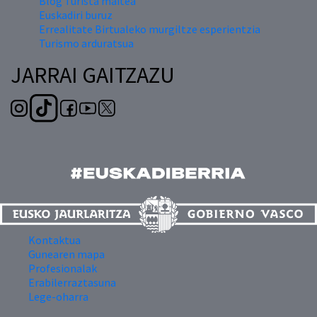
Blog Turista maitea
Euskadiri buruz
Errealitate Birtualeko murgiltze esperientzia
Turismo arduratsua
JARRAI GAITZAZU
Kontaktua
Gunearen mapa
Profesionalak
Erabilerraztasuna
Lege-oharra