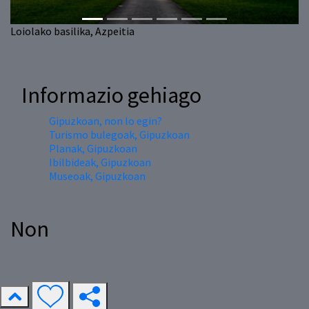
Loiolako basilika, Azpeitia
Informazio gehiago
Gipuzkoan, non lo egin?
Turismo bulegoak, Gipuzkoan
Planak, Gipuzkoan
Ibilbideak, Gipuzkoan
Museoak, Gipuzkoan
Non