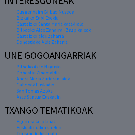
INTERESGUNEAK
Guggenheim Bilbao Museoa
Bizkaiko Zubi Esekia
Gasteizko Santa Maria katedrala
Bilbaoko Alde Zaharra - Zazpikaleak
Gasteizko alde zaharra
Donostiako Alde Zaharra
UNE GOGOANGARRIAK
Bilboko Aste Nagusia
Donostia Zinemaldia
Andre Maria Zuriaren jaiak
Gabonak Euskadin
San Tomas Azoka
Aste Santua Euskadin
TXANGO TEMATIKOAK
Egun osoko planak
Euskadi txakurrarekin
Turismo industriala