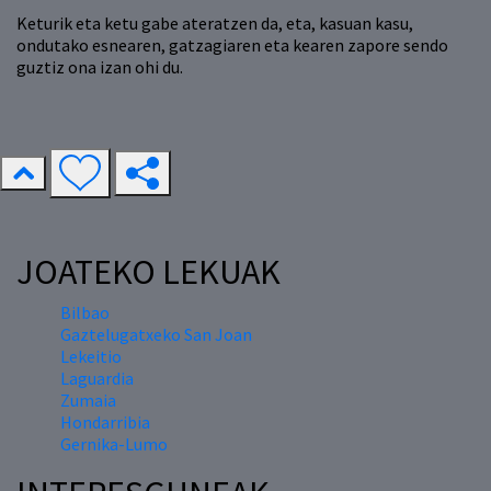
Keturik eta ketu gabe ateratzen da, eta, kasuan kasu,
ondutako esnearen, gatzagiaren eta kearen zapore sendo
guztiz ona izan ohi du.
JOATEKO LEKUAK
Bilbao
Gaztelugatxeko San Joan
Lekeitio
Laguardia
Zumaia
Hondarribia
Gernika-Lumo