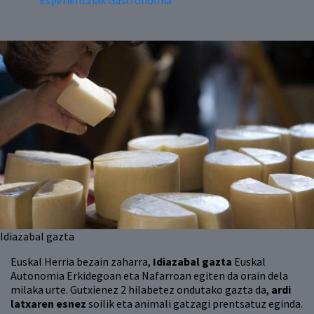
Esperientziak Gastronomia
Idiazabal gazta
Euskal Herria bezain zaharra,
Idiazabal gazta
Euskal
Autonomia Erkidegoan eta Nafarroan egiten da orain dela
milaka urte. Gutxienez 2 hilabetez ondutako gazta da,
ardi
latxaren esnez
soilik eta animali gatzagi prentsatuz eginda.