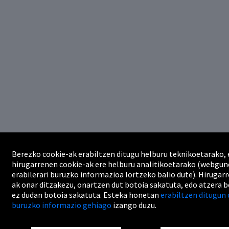
Berezko cookie-ak erabiltzen ditugu helburu teknikoetarako, 
hirugarrenen cookie-ak ere helburu analitikoetarako (webgu
erabilerari buruzko informazioa lortzeko balio dute). Hirugar
ak onar ditzakezu, onartzen dut botoia sakatuta, edo atzera 
ez dudan botoia sakatuta. Esteka honetan
erabiltzen ditugun 
buruzko informazio gehiago
izango duzu.