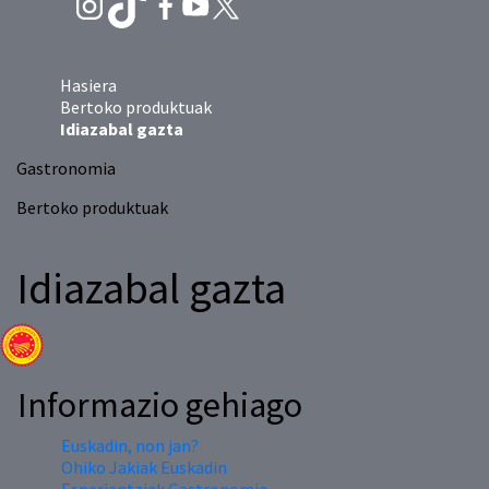
Hasiera
Bertoko produktuak
Idiazabal gazta
Gastronomia
Bertoko produktuak
Idiazabal gazta
Informazio gehiago
Euskadin, non jan?
Ohiko Jakiak Euskadin