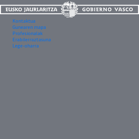
Kontaktua
Gunearen mapa
Profesionalak
Erabilerraztasuna
Lege-oharra