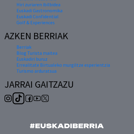
Hiri zuriaren ibilbidea
Euskadi Gastronomika
Euskadi Confidential
Golf & Experiences
AZKEN BERRIAK
Berriak
Blog Turista maitea
Euskadiri buruz
Errealitate Birtualeko murgiltze esperientzia
Turismo arduratsua
JARRAI GAITZAZU